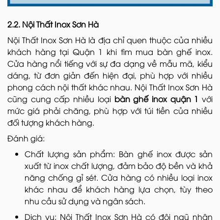
2.2. Nội Thất Inox Sơn Hà
Nội Thất Inox Sơn Hà là địa chỉ quen thuộc của nhiều
khách hàng tại Quận 1 khi tìm mua bàn ghế inox.
Cửa hàng nổi tiếng với sự đa dạng về mẫu mã, kiểu
dáng, từ đơn giản đến hiện đại, phù hợp với nhiều
phong cách nội thất khác nhau. Nội Thất Inox Sơn Hà
cũng cung cấp nhiều loại
bàn ghế inox quận 1
với
mức giá phải chăng, phù hợp với túi tiền của nhiều
đối tượng khách hàng.
Đánh giá:
Chất lượng sản phẩm: Bàn ghế inox được sản
xuất từ inox chất lượng, đảm bảo độ bền và khả
năng chống gỉ sét. Cửa hàng có nhiều loại inox
khác nhau để khách hàng lựa chọn, tùy theo
nhu cầu sử dụng và ngân sách.
Dịch vụ: Nội Thất Inox Sơn Hà có đội ngũ nhân