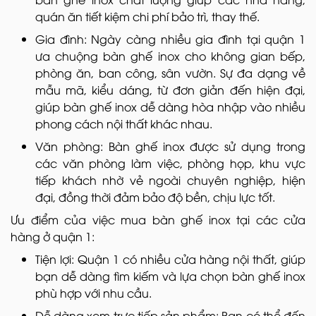
quán ăn tiết kiệm chi phí bảo trì, thay thế.
Gia đình: Ngày càng nhiều gia đình tại quận 1
ưa chuộng bàn ghế inox cho không gian bếp,
phòng ăn, ban công, sân vườn. Sự đa dạng về
mẫu mã, kiểu dáng, từ đơn giản đến hiện đại,
giúp bàn ghế inox dễ dàng hòa nhập vào nhiều
phong cách nội thất khác nhau.
Văn phòng: Bàn ghế inox được sử dụng trong
các văn phòng làm việc, phòng họp, khu vực
tiếp khách nhờ vẻ ngoài chuyên nghiệp, hiện
đại, đồng thời đảm bảo độ bền, chịu lực tốt.
Ưu điểm của việc mua bàn ghế inox tại các cửa
hàng ở quận 1:
Tiện lợi: Quận 1 có nhiều cửa hàng nội thất, giúp
bạn dễ dàng tìm kiếm và lựa chọn bàn ghế inox
phù hợp với nhu cầu.
Dễ dàng xem trực tiếp sản phẩm: Bạn có thể đến