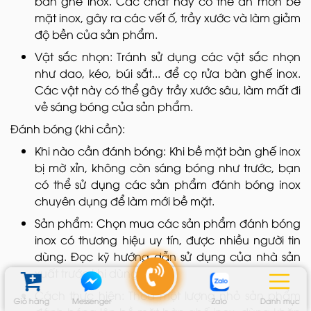
bàn ghế inox. Các chất này có thể ăn mòn bề
mặt inox, gây ra các vết ố, trầy xước và làm giảm
độ bền của sản phẩm.
Vật sắc nhọn: Tránh sử dụng các vật sắc nhọn
như dao, kéo, búi sắt... để cọ rửa bàn ghế inox.
Các vật này có thể gây trầy xước sâu, làm mất đi
vẻ sáng bóng của sản phẩm.
Đánh bóng (khi cần):
Khi nào cần đánh bóng: Khi bề mặt bàn ghế inox
bị mờ xỉn, không còn sáng bóng như trước, bạn
có thể sử dụng các sản phẩm đánh bóng inox
chuyên dụng để làm mới bề mặt.
Sản phẩm: Chọn mua các sản phẩm đánh bóng
inox có thương hiệu uy tín, được nhiều người tin
dùng. Đọc kỹ hướng dẫn sử dụng của nhà sản
xuất trước khi dùng.
Cách thực hiện: Thoa một lượng nhỏ sản phẩm
Giỏ hàng
Messenger
Zalo
Danh mục