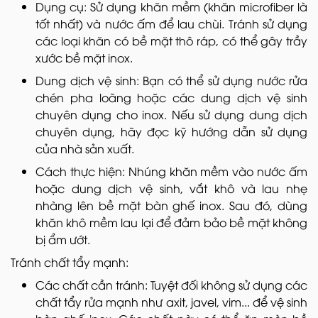
Dụng cụ: Sử dụng khăn mềm (khăn microfiber là
tốt nhất) và nước ấm để lau chùi. Tránh sử dụng
các loại khăn có bề mặt thô ráp, có thể gây trầy
xước bề mặt inox.
Dung dịch vệ sinh: Bạn có thể sử dụng nước rửa
chén pha loãng hoặc các dung dịch vệ sinh
chuyên dụng cho inox. Nếu sử dụng dung dịch
chuyên dụng, hãy đọc kỹ hướng dẫn sử dụng
của nhà sản xuất.
Cách thực hiện: Nhúng khăn mềm vào nước ấm
hoặc dung dịch vệ sinh, vắt khô và lau nhẹ
nhàng lên bề mặt bàn ghế inox. Sau đó, dùng
khăn khô mềm lau lại để đảm bảo bề mặt không
bị ẩm ướt.
Tránh chất tẩy mạnh:
Các chất cần tránh: Tuyệt đối không sử dụng các
chất tẩy rửa mạnh như axit, javel, vim... để vệ sinh