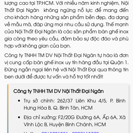
lượng cao tại TP.HCM. Với nhiều năm kinh nghiệm, Nội
Thất Đại Ngân không ngừng nỗ lực để mang đến
cho khách hàng những sản phẩm bền đẹp, đa dạng
về mẫu mã, đáp ứng mọi nhu cầu sử dụng. Thế mạnh
của Nội Thất Đại Ngân là các sản phẩm bàn ghế inox
gia công theo yêu cầu, đảm bảo sự độc đáo và phù
hợp với không gian của bạn.
Công ty TNHH TM DV Nội Thất Đại Ngân tự hào là đơn
vị cung cấp bàn ghế inox uy tín hàng đầu tại Quận 1.
Đừng ngần ngại liên hệ với Nội Thất Đại qua thông tin
ben dưới để được tư vấn và hỗ trợ tốt nhất!
Công ty TNHH TM DV Nội Thất Đại Ngân
Trụ sở chính: 262/37 Liên Khu 4/5, P. Bình
Hưng Hòa B, Q. Bình Tân, HCM
Địa chỉ xưởng: F2/20G Đường 6A, Ấp 6A, Xã
Vĩnh Lộc B, Huyện Bình Chánh, HCM