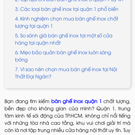
3. Các loại bàn ghế inox tại quận 1 phổ biến
4. Kinh nghiệm chọn mua bàn ghế inox chất
lượng tại quận 1
5. So sánh giá bàn ghế inox tại một số cửa
hàng tại quận nhất
6. Mẹo bảo quản bàn ghế inox luôn sáng
bóng
7. Vì sao nên chọn mua bàn ghế inox tại Nội
Thất Đại Ngân?
Bạn đang tìm kiếm
bàn ghế inox quận 1
chất lượng,
bền đẹp cho không gian của mình? Quận 1, trung
tâm kinh tế sôi động của TP.HCM, không chỉ nổi tiếng
với những tòa nhà cao tầng, khu vui chơi giải trí mà
còn là nơi tập trung nhiều cửa hàng nội thất uy tín. Tuy