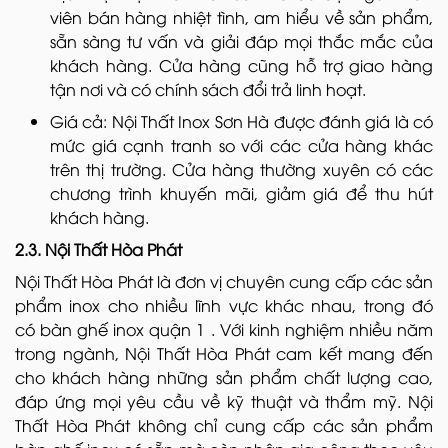
viên bán hàng nhiệt tình, am hiểu về sản phẩm,
sẵn sàng tư vấn và giải đáp mọi thắc mắc của
khách hàng. Cửa hàng cũng hỗ trợ giao hàng
tận nơi và có chính sách đổi trả linh hoạt.
Giá cả: Nội Thất Inox Sơn Hà được đánh giá là có
mức giá cạnh tranh so với các cửa hàng khác
trên thị trường. Cửa hàng thường xuyên có các
chương trình khuyến mãi, giảm giá để thu hút
khách hàng.
2.3. Nội Thất Hòa Phát
Nội Thất Hòa Phát là đơn vị chuyên cung cấp các sản
phẩm inox cho nhiều lĩnh vực khác nhau, trong đó
có bàn ghế inox quận 1 . Với kinh nghiệm nhiều năm
trong ngành, Nội Thất Hòa Phát cam kết mang đến
cho khách hàng những sản phẩm chất lượng cao,
đáp ứng mọi yêu cầu về kỹ thuật và thẩm mỹ. Nội
Thất Hòa Phát không chỉ cung cấp các sản phẩm