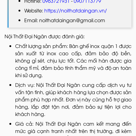
Hotline:
0963721931
-
0907113779
Website:
https://noithatdaingan.vn/
Email: noithatdaingan@gmail.com
Nội Thất Đại Ngân được đánh giá:
Chất lượng sản phẩm: Bàn ghế inox quận 1 được
sản xuất từ inox cao cấp, đảm bảo độ bền,
không gỉ sét, chịu lực tốt. Các mối hàn được gia
công tỉ mỉ, đảm bảo tính thẩm mỹ và độ an toàn
khi sử dụng.
Dịch vụ: Nội Thất Đại Ngân cung cấp dịch vụ tư
vấn tận tình, giúp khách hàng lựa chọn được sản
phẩm phù hợp nhất. Đơn vị này cũng hỗ trợ giao
hàng, lắp đặt tận nơi, đảm bảo sự tiện lợi cho
khách hàng.
Giá cả: Nội Thất Đại Ngân cam kết mang đến
mức giá cạnh tranh nhất trên thị trường, đi kèm