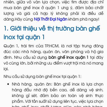
nhiên, giữa vô vàn lựa chọn, việc tìm được địa chỉ
mua bàn ghế inox ở quận 1 ưng ý, đảm bảo chất
lượng và giá cả hợp lý không phải là điều dễ
dàng.Hãy cùng
Nội Thất Đại Ngân
khám phá ngay!
1. Giới thiệu về thị trường bàn ghế
inox tại quận 1
Quận 1, trái tim của TP.HCM, là nơi tập trung đông
đúc các nhà hàng, quán ăn, văn phòng và hộ gia
đình. Nhu cầu sử dụng
bàn ghế inox quận 1
tại đây
vô cùng lớn, bởi những ưu điểm vượt trội mà nó mang
lại.
Nhu cầu sử dụng bàn ghế inox tại quận 1:
Nhà hàng, quán ăn: Bàn ghế inox là lựa chọn
hàng đầu nhờ độ bền cao, dễ dàng vệ sinh,
không gỉ sét, đảm bảo an toàn vệ sinh thực
phẩm. Với tần suất sử dụng liên tục, việc lựa chọn
bàn ghế inox chất lượng giúp các nhà hàng,