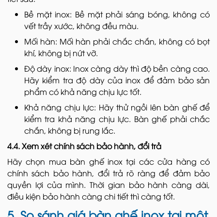
Bề mặt inox: Bề mặt phải sáng bóng, không có
vết trầy xước, không đều màu.
Mối hàn: Mối hàn phải chắc chắn, không có bọt
khí, không bị nứt vỡ.
Độ dày inox: Inox càng dày thì độ bền càng cao.
Hãy kiểm tra độ dày của inox để đảm bảo sản
phẩm có khả năng chịu lực tốt.
Khả năng chịu lực: Hãy thử ngồi lên bàn ghế để
kiểm tra khả năng chịu lực. Bàn ghế phải chắc
chắn, không bị rung lắc.
4.4. Xem xét chính sách bảo hành, đổi trả
Hãy chọn mua bàn ghế inox tại các cửa hàng có
chính sách bảo hành, đổi trả rõ ràng để đảm bảo
quyền lợi của mình. Thời gian bảo hành càng dài,
điều kiện bảo hành càng chi tiết thì càng tốt.
5. So sánh giá bàn ghế inox tại một