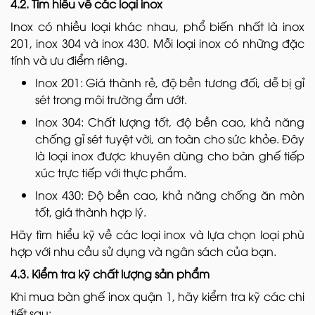
4.2. Tìm hiểu về các loại inox
Inox có nhiều loại khác nhau, phổ biến nhất là inox
201, inox 304 và inox 430. Mỗi loại inox có những đặc
tính và ưu điểm riêng.
Inox 201: Giá thành rẻ, độ bền tương đối, dễ bị gỉ
sét trong môi trường ẩm ướt.
Inox 304: Chất lượng tốt, độ bền cao, khả năng
chống gỉ sét tuyệt vời, an toàn cho sức khỏe. Đây
là loại inox được khuyên dùng cho bàn ghế tiếp
xúc trực tiếp với thực phẩm.
Inox 430: Độ bền cao, khả năng chống ăn mòn
tốt, giá thành hợp lý.
Hãy tìm hiểu kỹ về các loại inox và lựa chọn loại phù
hợp với nhu cầu sử dụng và ngân sách của bạn.
4.3. Kiểm tra kỹ chất lượng sản phẩm
Khi mua bàn ghế inox quận 1, hãy kiểm tra kỹ các chi
tiết sau: