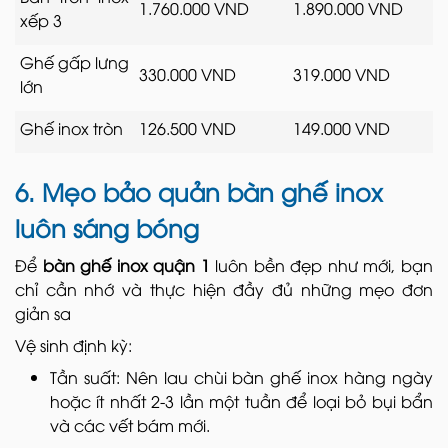
1.760.000 VND
1.890.000 VND
xếp 3
Ghế gấp lưng
330.000 VND
319.000 VND
lớn
Ghế inox tròn
126.500 VND
149.000 VND
6. Mẹo bảo quản bàn ghế inox
luôn sáng bóng
Để
bàn ghế inox quận 1
luôn bền đẹp như mới, bạn
chỉ cần nhớ và thực hiện đầy đủ những mẹo đơn
giản sa
Vệ sinh định kỳ:
Tần suất: Nên lau chùi bàn ghế inox hàng ngày
hoặc ít nhất 2-3 lần một tuần để loại bỏ bụi bẩn
và các vết bám mới.