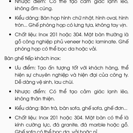
Nhược điểm: Có thể tạo cảm giác lạnh lẽo,
không ấm cúng.
Kiểu dáng: Bàn họp hình chữ nhật, hình oval, hình
tròn... Ghế phòng họp có lưng tựa, không tay vịn.
Chất liệu: Inox 201 hoặc 304. Mặt bàn thường là
gỗ công nghiệp phủ veneer hoặc laminate. Ghế
phòng họp có thể bọc da hoặc vải.
Bàn ghế tiếp khách inox:
Ưu điểm: Tạo ấn tượng tốt với khách hàng, thể
hiện sự chuyên nghiệp và hiện đại của công ty.
Dễ dàng vệ sinh, lau chùi.
Nhược điểm: Có thể tạo cảm giác lạnh lẽo,
không thân thiện.
Kiểu dáng: Bàn trà, bàn sofa, ghế sofa, ghế đơn...
Chất liệu: Inox 201 hoặc 304. Mặt bàn có thể là
kính cường lực, đá granite, đá marble hoặc gỗ.
Ghế sofa có thể bọc da, vải hoặc nỉ.