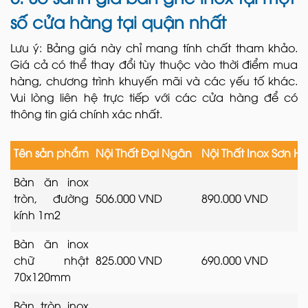
số cửa hàng tại quận nhất
Lưu ý: Bảng giá này chỉ mang tính chất tham khảo.
Giá cả có thể thay đổi tùy thuộc vào thời điểm mua
hàng, chương trình khuyến mãi và các yếu tố khác.
Vui lòng liên hệ trực tiếp với các cửa hàng để có
thông tin giá chính xác nhất.
Tên sản phẩm
Nội Thất Đại Ngân
Nội Thất Inox Sơn H
Bàn ăn inox
tròn, đường
506.000 VND
890.000 VND
kính 1m2
Bàn ăn inox
chữ nhật
825.000 VND
690.000 VND
70x120mm
Bàn tròn inox