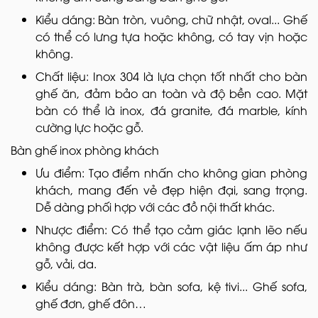
Kiểu dáng: Bàn tròn, vuông, chữ nhật, oval... Ghế
có thể có lưng tựa hoặc không, có tay vịn hoặc
không.
Chất liệu: Inox 304 là lựa chọn tốt nhất cho bàn
ghế ăn, đảm bảo an toàn và độ bền cao. Mặt
bàn có thể là inox, đá granite, đá marble, kính
cường lực hoặc gỗ.
Bàn ghế inox phòng khách
Ưu điểm: Tạo điểm nhấn cho không gian phòng
khách, mang đến vẻ đẹp hiện đại, sang trọng.
Dễ dàng phối hợp với các đồ nội thất khác.
Nhược điểm: Có thể tạo cảm giác lạnh lẽo nếu
không được kết hợp với các vật liệu ấm áp như
gỗ, vải, da.
Kiểu dáng: Bàn trà, bàn sofa, kệ tivi... Ghế sofa,
ghế đơn, ghế đôn…