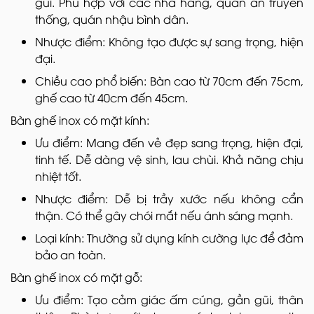
gũi. Phù hợp với các nhà hàng, quán ăn truyền
thống, quán nhậu bình dân.
Nhược điểm: Không tạo được sự sang trọng, hiện
đại.
Chiều cao phổ biến: Bàn cao từ 70cm đến 75cm,
ghế cao từ 40cm đến 45cm.
Bàn ghế inox có mặt kính:
Ưu điểm: Mang đến vẻ đẹp sang trọng, hiện đại,
tinh tế. Dễ dàng vệ sinh, lau chùi. Khả năng chịu
nhiệt tốt.
Nhược điểm: Dễ bị trầy xước nếu không cẩn
thận. Có thể gây chói mắt nếu ánh sáng mạnh.
Loại kính: Thường sử dụng kính cường lực để đảm
bảo an toàn.
Bàn ghế inox có mặt gỗ:
Ưu điểm: Tạo cảm giác ấm cúng, gần gũi, thân