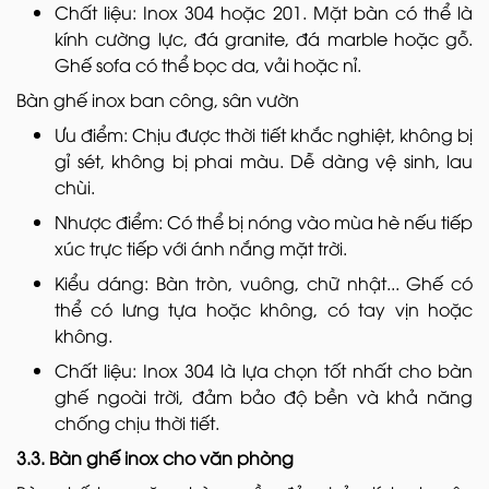
Chất liệu: Inox 304 hoặc 201. Mặt bàn có thể là
kính cường lực, đá granite, đá marble hoặc gỗ.
Ghế sofa có thể bọc da, vải hoặc nỉ.
Bàn ghế inox ban công, sân vườn
Ưu điểm: Chịu được thời tiết khắc nghiệt, không bị
gỉ sét, không bị phai màu. Dễ dàng vệ sinh, lau
chùi.
Nhược điểm: Có thể bị nóng vào mùa hè nếu tiếp
xúc trực tiếp với ánh nắng mặt trời.
Kiểu dáng: Bàn tròn, vuông, chữ nhật... Ghế có
thể có lưng tựa hoặc không, có tay vịn hoặc
không.
Chất liệu: Inox 304 là lựa chọn tốt nhất cho bàn
ghế ngoài trời, đảm bảo độ bền và khả năng
chống chịu thời tiết.
3.3. Bàn ghế inox cho văn phòng