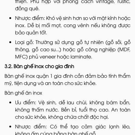
thiện. Phù hợp với phong cách vintage, rustic,
đồng quê.
Nhược điểm: Khó vệ sinh hơn so với mặt kính hoặc
inox. Dễ bị mối mọt, cong vênh nếu không được
bảo quản tốt.
Loại gỗ: Thường sử dụng gỗ tự nhiên (gỗ sồi, gỗ
thông, gỗ cao su...) hoặc gỗ công nghiệp (MDF,
MFC) phủ veneer hoặc laminate.
3.2. Bàn ghế inox cho gia đình
Bàn ghế inox quận 1 gia đình cần đảm bảo tính thẩm
mỹ, tiện dụng và an toàn cho sức khỏe.
Bàn ghế ăn inox
Ưu điểm: Vệ sinh, dễ lau chùi, không bám bẩn,
không thấm nước. Bền bỉ, tuổi thọ cao. An toàn
cho sức khỏe, không chứa chất độc hại.
Nhược điểm: Có thể tạo cảm giác lạnh lẽo,
không ấm cúng bằng bàn ghế gỗ.