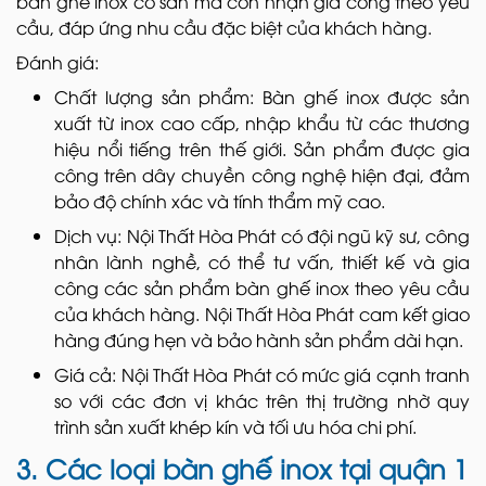
bàn ghế inox có sẵn mà còn nhận gia công theo yêu
cầu, đáp ứng nhu cầu đặc biệt của khách hàng.
Đánh giá:
Chất lượng sản phẩm: Bàn ghế inox được sản
xuất từ inox cao cấp, nhập khẩu từ các thương
hiệu nổi tiếng trên thế giới. Sản phẩm được gia
công trên dây chuyền công nghệ hiện đại, đảm
bảo độ chính xác và tính thẩm mỹ cao.
Dịch vụ: Nội Thất Hòa Phát có đội ngũ kỹ sư, công
nhân lành nghề, có thể tư vấn, thiết kế và gia
công các sản phẩm bàn ghế inox theo yêu cầu
của khách hàng. Nội Thất Hòa Phát cam kết giao
hàng đúng hẹn và bảo hành sản phẩm dài hạn.
Giá cả: Nội Thất Hòa Phát có mức giá cạnh tranh
so với các đơn vị khác trên thị trường nhờ quy
trình sản xuất khép kín và tối ưu hóa chi phí.
3. Các loại bàn ghế inox tại quận 1