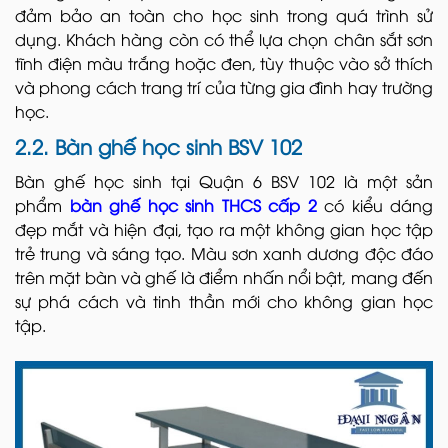
đảm bảo an toàn cho học sinh trong quá trình sử
dụng. Khách hàng còn có thể lựa chọn chân sắt sơn
tĩnh điện màu trắng hoặc đen, tùy thuộc vào sở thích
và phong cách trang trí của từng gia đình hay trường
học.
2.2. Bàn ghế học sinh BSV 102
Bàn ghế học sinh tại Quận 6 BSV 102 là một sản
phẩm
bàn ghế học sinh THCS cấp 2
có kiểu dáng
đẹp mắt và hiện đại, tạo ra một không gian học tập
trẻ trung và sáng tạo. Màu sơn xanh dương độc đáo
trên mặt bàn và ghế là điểm nhấn nổi bật, mang đến
sự phá cách và tinh thần mới cho không gian học
tập.