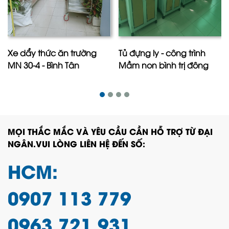
Xe dẩy thức ăn trường
Tủ đựng ly - công trình
MN 30-4 - Bình Tân
Mầm non bình trị đông
MỌI THẮC MẮC VÀ YÊU CẦU CẦN HỖ TRỢ TỪ ĐẠI
NGÂN.VUI LÒNG LIÊN HỆ ĐẾN SỐ:
HCM:
0907 113 779
0963 721 931