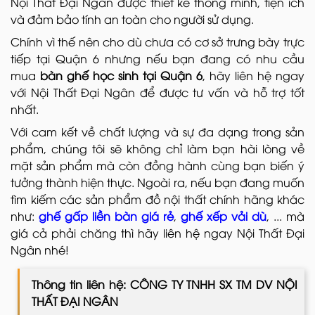
Nội Thất Đại Ngân được thiết kế thông minh, tiện ích
và đảm bảo tính an toàn cho người sử dụng.
Chính vì thế nên cho dù chưa có cơ sở trưng bày trực
tiếp tại Quận 6 nhưng nếu bạn đang có nhu cầu
mua
bàn ghế học sinh tại Quận 6
, hãy liên hệ ngay
với Nội Thất Đại Ngân để được tư vấn và hỗ trợ tốt
nhất.
Với cam kết về chất lượng và sự đa dạng trong sản
phẩm, chúng tôi sẽ không chỉ làm bạn hài lòng về
mặt sản phẩm mà còn đồng hành cùng bạn biến ý
tưởng thành hiện thực. Ngoài ra, nếu bạn đang muốn
tìm kiếm các sản phẩm đồ nội thất
chính hãng khác
như:
ghế gấp liền bàn giá rẻ
,
ghế xếp vải dù
, ... mà
giá cả phải chăng thì hãy liên hệ ngay Nội Thất Đại
Ngân nhé!
Thông tin liên hệ: CÔNG TY TNHH SX TM DV NỘI
THẤT ĐẠI NGÂN