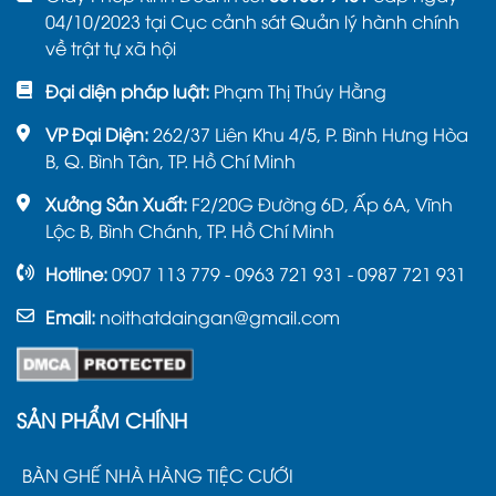
04/10/2023 tại Cục cảnh sát Quản lý hành chính
về trật tự xã hội
Đại diện pháp luật:
Phạm Thị Thúy Hằng
VP Đại Diện:
262/37 Liên Khu 4/5, P. Bình Hưng Hòa
B, Q. Bình Tân, TP. Hồ Chí Minh
Xưởng Sản Xuất:
F2/20G Đường 6D, Ấp 6A, Vĩnh
Lộc B, Bình Chánh, TP. Hồ Chí Minh
Hotline:
0907 113 779 - 0963 721 931 - 0987 721 931
Email:
noithatdaingan@gmail.com
SẢN PHẨM CHÍNH
BÀN GHẾ NHÀ HÀNG TIỆC CƯỚI