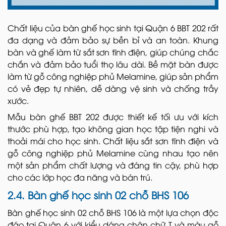
Chất liệu của bàn ghế học sinh tại Quận 6 BBT 202 rất
đa dạng và đảm bảo sự bền bỉ và an toàn. Khung
bàn và ghế làm từ sắt sơn tĩnh điện, giúp chúng chắc
chắn và đảm bảo tuổi thọ lâu dài. Bề mặt bàn được
làm từ gỗ công nghiệp phủ Melamine, giúp sản phẩm
có vẻ đẹp tự nhiên, dễ dàng vệ sinh và chống trầy
xước.
Mẫu bàn ghế BBT 202 được thiết kế tối ưu với kích
thước phù hợp, tạo không gian học tập tiện nghi và
thoải mái cho học sinh. Chất liệu sắt sơn tĩnh điện và
gỗ công nghiệp phủ Melamine cùng nhau tạo nên
một sản phẩm chất lượng và đáng tin cậy, phù hợp
cho các lớp học đa năng và bán trú.
2.4. Bàn ghế học sinh 02 chỗ BHS 106
Bàn ghế học sinh 02 chỗ BHS 106 là một lựa chọn độc
đáo tại Quận 6 với kiểu dáng chân chữ T và màu gỗ