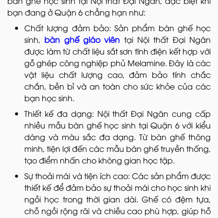
bàn ghế học sinh tại Nội thất Đại Ngân, đặc biệt khi
bạn đang ở Quận 6 chẳng hạn như:
Chất lượng đảm bảo: Sản phẩm bàn ghế học
sinh,
bàn ghế giáo viên
tại Nội thất Đại Ngân
được làm từ chất liệu sắt sơn tĩnh điện kết hợp với
gỗ ghép công nghiệp phủ Melamine. Đây là các
vật liệu chất lượng cao, đảm bảo tính chắc
chắn, bền bỉ và an toàn cho sức khỏe của các
bạn học sinh.
Thiết kế đa dạng: Nội thất Đại Ngân cung cấp
nhiều mẫu bàn ghế học sinh tại Quận 6 với kiểu
dáng và màu sắc đa dạng. Từ bàn ghế thông
minh, tiện lợi đến các mẫu bàn ghế truyền thống,
tạo điểm nhấn cho không gian học tập.
Sự thoải mái và tiện ích cao: Các sản phẩm được
thiết kế để đảm bảo sự thoải mái cho học sinh khi
ngồi học trong thời gian dài. Ghế có đệm tựa,
chỗ ngồi rộng rãi và chiều cao phù hợp, giúp hỗ