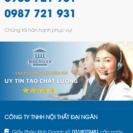
0987 721 931
Chúng tôi hân hạnh phục vụ!
CÔNG TY TNHH NỘI THẤT ĐẠI NGÂN
Giấy Phép Kinh Doanh số:
0318079481
cấp ngày