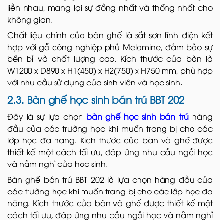
liền nhau, mang lại sự đồng nhất và thống nhất cho
không gian.
Chất liệu chính của bàn ghế là sắt sơn tĩnh điện kết
hợp với gỗ công nghiệp phủ Melamine, đảm bảo sự
bền bỉ và chất lượng cao. Kích thước của bàn là
W1200 x D890 x H1(450) x H2(750) x H750 mm, phù hợp
với nhu cầu sử dụng của sinh viên và học sinh.
2.3. Bàn ghế học sinh bán trú BBT 202
Đây là sự lựa chọn
bàn ghế học sinh bán trú
hàng
đầu của các trường học khi muốn trang bị cho các
lớp học đa năng. Kích thước của bàn và ghế được
thiết kế một cách tối ưu, đáp ứng nhu cầu ngồi học
và nằm nghỉ của học sinh.
Bàn ghế bán trú BBT 202 là lựa chọn hàng đầu của
các trường học khi muốn trang bị cho các lớp học đa
năng. Kích thước của bàn và ghế được thiết kế một
cách tối ưu, đáp ứng nhu cầu ngồi học và nằm nghỉ