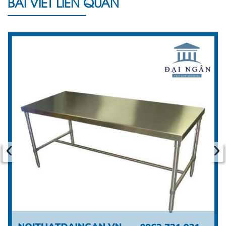
BÀI VIẾT LIÊN QUAN
‹
›