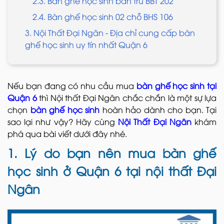
2.3. Bàn ghế học sinh bán trú BBT 202
2.4. Bàn ghế học sinh 02 chỗ BHS 106
3. Nội Thất Đại Ngân - Địa chỉ cung cấp bàn
ghế học sinh uy tín nhất Quận 6
Nếu bạn đang có nhu cầu mua
bàn ghế học sinh tại
Quận 6
thì Nội thất Đại Ngân chắc chắn là một sự lựa
chọn
bàn ghế học sinh
hoàn hảo dành cho bạn. Tại
sao lại như vậy? Hãy cùng
Nội Thất Đại Ngân
khám
phá qua bài viết dưới đây nhé.
1. Lý do bạn nên mua bàn ghế
học sinh ở Quận 6 tại nội thất Đại
Ngân