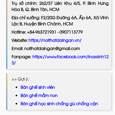
Trụ sở chính: 262/37 Liên Khu 4/5, P. Bình Hưng
Hòa B, Q. Bình Tân, HCM
Địa chỉ xưởng: F2/20G Đường 6A, Ấp 6A, Xã Vĩnh
Lộc B, Huyện Bình Chánh, HCM
Hotline: +84-963721931 - 0907113779
Website:
https://noithatdaingan.vn/
Email: noithatdaingan@gmail.com
Fanpage:
https://www.facebook.com/inoxxinh12
3/
>> Gợi ý:
Bàn ghế sinh viên
Bàn ghế mầm non
Bàn ghế học sinh chống gù chống cận