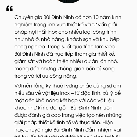
Chuyên gia Bùi Đình Ninh có hơn 10 năm kinh
nghiệm trong lĩnh vực thiết kế và tư vấn giải
pháp nội thất inox cho nhiều loại công trình
như nhà ở, nhà hàng, khách sạn và khu bếp
công nghiệp. Trong suốt quá trình làm việc,
Bùi Đình Ninh đã trực tiếp tham gia thiết kế,
giám sát và hoàn thiện nhiều dự án lớn nhỏ,
mang đến những không gian bền bỉ, sang
trọng và tối ưu công năng.
Với nền tảng kỹ thuật vững chắc cùng sự am
hiểu sâu về vật liệu inox – từ đặc tính, xử lý bề
mặt đến khả năng kết hợp với các vật liệu
khác như kính, đá, gỗ – Bùi Đình Ninh luôn
được đánh giá cao trong việc tạo nên những
giải pháp thiết kế tinh tế và thực tiễn. Hiện
nay, chuyên gia Bùi Đình Ninh đảm nhiệm vai
trò tư vấn kỹ thuật và thiết kế chủ đạo tại Nội