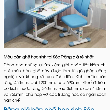
Mẫu bàn ghế học sinh tại Sóc Trăng giá rẻ nhất
Dành cho những ai tìm kiếm giải pháp tiết kiệm chi
phí, mẫu bàn ghế này được làm từ gỗ ghép công
nghiệp và khung sắt sơn tĩnh điện. Kích thước bàn
rộng 450mm, dài 1200mm, cao 690mm. Ghế đi kèm
có kích thước rộng 360mm, sâu 360mm, cao 430mm
và 750mm, phù hợp với các trường học có ngân sách
hạn chế.
Bảng giá bàn ghế học sinh Sóc