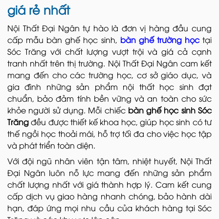
giá rẻ nhất
Nội Thất Đại Ngân tự hào là đơn vị hàng đầu cung
cấp mẫu bàn ghế học sinh,
bàn ghế trường học
tại
Sóc Trăng với chất lượng vượt trội và giá cả cạnh
tranh nhất trên thị trường. Nội Thất Đại Ngân cam kết
mang đến cho các trường học, cơ sở giáo dục, và
gia đình những sản phẩm nội thất học sinh đạt
chuẩn, bảo đảm tính bền vững và an toàn cho sức
khỏe người sử dụng. Mỗi chiếc
bàn ghế học sinh Sóc
Trăng
đều được thiết kế khoa học, giúp học sinh có tư
thế ngồi học thoải mái, hỗ trợ tối đa cho việc học tập
và phát triển toàn diện.
Với đội ngũ nhân viên tận tâm, nhiệt huyết, Nội Thất
Đại Ngân luôn nỗ lực mang đến những sản phẩm
chất lượng nhất với giá thành hợp lý. Cam kết cung
cấp dịch vụ giao hàng nhanh chóng, bảo hành dài
hạn, đáp ứng mọi nhu cầu của khách hàng tại Sóc