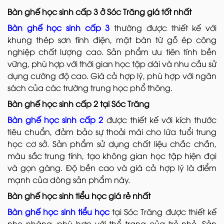
Bàn ghế học sinh cấp 3 ở Sóc Trăng giá tốt nhất
Bàn ghế học sinh cấp 3
thường được thiết kế với
khung thép sơn tĩnh điện, mặt bàn từ gỗ ép công
nghiệp chất lượng cao. Sản phẩm ưu tiên tính bền
vững, phù hợp với thời gian học tập dài và nhu cầu sử
dụng cường độ cao. Giá cả hợp lý, phù hợp với ngân
sách của các trường trung học phổ thông.
Bàn ghế học sinh cấp 2 tại Sóc Trăng
Bàn ghế học sinh cấp 2
được thiết kế với kích thước
tiêu chuẩn, đảm bảo sự thoải mái cho lứa tuổi trung
học cơ sở. Sản phẩm sử dụng chất liệu chắc chắn,
màu sắc trung tính, tạo không gian học tập hiện đại
và gọn gàng. Độ bền cao và giá cả hợp lý là điểm
mạnh của dòng sản phẩm này.
Bàn ghế học sinh tiểu học giá rẻ nhất
Bàn ghế học sinh tiểu học
tại Sóc Trăng được thiết kế
nhẹ nhàng, phù hợp với thể trạng của trẻ nhỏ. Sản