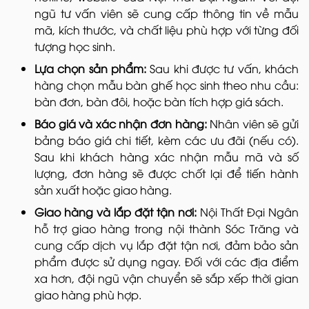
ngũ tư vấn viên sẽ cung cấp thông tin về mẫu
mã, kích thước, và chất liệu phù hợp với từng đối
tượng học sinh.
Lựa chọn sản phẩm:
Sau khi được tư vấn, khách
hàng chọn mẫu bàn ghế học sinh theo nhu cầu:
bàn đơn, bàn đôi, hoặc bàn tích hợp giá sách.
Báo giá và xác nhận đơn hàng:
Nhân viên sẽ gửi
bảng báo giá chi tiết, kèm các ưu đãi (nếu có).
Sau khi khách hàng xác nhận mẫu mã và số
lượng, đơn hàng sẽ được chốt lại để tiến hành
sản xuất hoặc giao hàng.
Giao hàng và lắp đặt tận nơi:
Nội Thất Đại Ngân
hỗ trợ giao hàng trong nội thành Sóc Trăng và
cung cấp dịch vụ lắp đặt tận nơi, đảm bảo sản
phẩm được sử dụng ngay. Đối với các địa điểm
xa hơn, đội ngũ vận chuyển sẽ sắp xếp thời gian
giao hàng phù hợp.