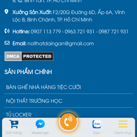
B, Q. Bình Tân, TP. Hồ Chí Minh
Xưởng Sản Xuất:
F2/20G Đường 6D, Ấp 6A, Vĩnh
Lộc B, Bình Chánh, TP. Hồ Chí Minh
Hotline:
0907 113 779 - 0963 721 931 - 0987 721 931
Email:
noithatdaingan@gmail.com
SẢN PHẨM CHÍNH
BÀN GHẾ NHÀ HÀNG TIỆC CƯỚI
NỘI THẤT TRƯỜNG HỌC
TỦ LOCKER
BÀN INOX
Giỏ hàng
Messenger
Zalo
Danh mục