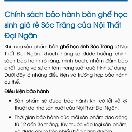
Chính sách bảo hành bàn ghế học
sinh giá rẻ Sóc Trăng của Nội Thất
Đại Ngân
Khi mua sản phẩm
bàn ghế học sinh Sóc Trăng
từ Nội
Thất Đại Ngân, khách hàng sẽ được hưởng chính
sách bảo hành rõ ràng, minh bạch, nhằm đảm bảo
chất lượng và sự an tâm trong suốt quá trình sử dụng.
Dưới đây là những điều kiện và trường hợp bảo hành
cụ thể.
Điều kiện bảo hành
Sản phẩm sẽ được bảo hành khi có lỗi về kỹ
thuật do nhà sản xuất của Nội Thất Đại Ngân.
Thời gian bảo hành của mỗi sản phẩm dao động
từ 12 đến 36 tháng, tùy thuộc vào loại sản phẩm,
và được ghi rõ trên phiếu bảo hành đi kèm.