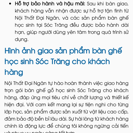
Hỗ trợ bảo hành và hậu mãi:
Sau khi bàn giao,
khách hàng vẫn nhận được sự hỗ trợ tận tình từ
Nội Thất Đại Ngân, và các sản phẩm bàn ghế
học sinh tại Sóc Trăng đều được bảo hành dài
hạn, giúp người dùng yên tâm trong quá trình sử
dụng.
Hình ảnh giao sản phẩm bàn ghế
học sinh Sóc Trăng cho khách
hàng
Nội Thất Đại Ngân tự hào hoàn thành việc giao hàng
trọn gói bàn ghế gỗ học sinh Sóc Trăng
cho khách
hàng, đáp ứng mọi tiêu chí về chất lượng và thiết kế
hiện đại. Với cam kết mang lại sự tiện nghi cho từng
lớp học, sản phẩm được sản xuất từ vật liệu cao cấp,
đảm bảo độ bền bỉ lâu dài. Sự hài lòng từ khách hàng
chính là động lực để chúng tôi không ngừng cải tiến
và phục vụ ngày càng tốt hơn.