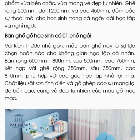
phẩm vừa bền chắc, vừa mang vẻ đẹp tự nhiên. Ghế
rộng 200mm, dài 1200mm, và cao 450mm, đảm bảo
sự thoải mái cho học sinh trong cả ngày dài học tập
và nghỉ ngơi.
Bàn ghế gỗ học sinh có 01 chỗ ngồi
Với kích thước nhỏ gọn, mẫu bàn ghế này là sự lựa
chọn hoàn hảo cho không gian học tập cá nhân.
Bàn rộng 500mm - 800mm, sâu 500mm, cao 750mm,
kết hợp với ghế rộng 350mm, sâu 350mm, cao
810mm, phù hợp với các góc học tập nhỏ tại nhà.
Chất liệu sắt sơn tĩnh điện và gỗ ghép cao su mang lại
độ bền cao, cùng vẻ đẹp tự nhiên của màu gỗ mộc
mạc.