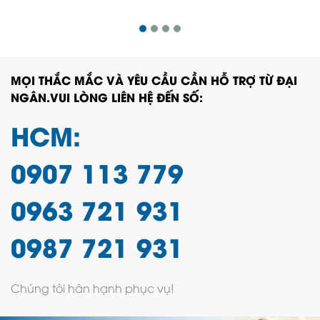
MỌI THẮC MẮC VÀ YÊU CẦU CẦN HỖ TRỢ TỪ ĐẠI
NGÂN.VUI LÒNG LIÊN HỆ ĐẾN SỐ:
HCM:
0907 113 779
0963 721 931
0987 721 931
Chúng tôi hân hạnh phục vụ!