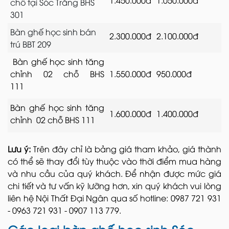
1.450.000đ
1.050.000đ
chỗ tại Sóc Trăng BHS
301
Bàn ghế học sinh bán
2.300.000đ
2.100.000đ
trú BBT 209
Bàn ghế học sinh tăng
chỉnh 02 chỗ BHS
1.550.000đ
950.000đ
111
Bàn ghế học sinh tăng
1.600.000đ
1.400.000đ
chỉnh 02 chỗ BHS 111
Lưu ý:
Trên đây chỉ là bảng giá tham khảo, giá thành
có thể sẽ thay đổi tùy thuộc vào thời điểm mua hàng
và nhu cầu của quý khách. Để nhận được mức giá
chi tiết và tư vấn kỹ lưỡng hơn, xin quý khách vui lòng
liên hệ Nội Thất Đại Ngân qua số hotline: 0987 721 931
- 0963 721 931 - 0907 113 779.