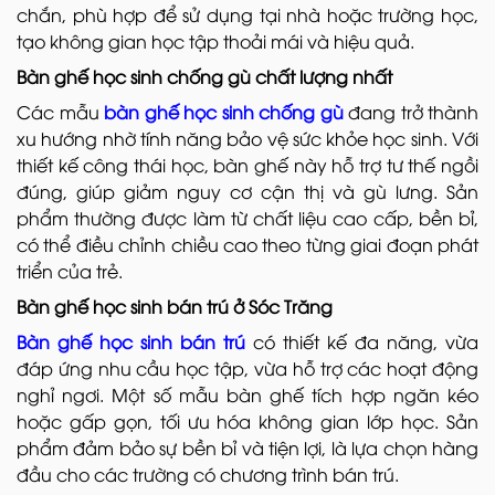
chắn, phù hợp để sử dụng tại nhà hoặc trường học,
tạo không gian học tập thoải mái và hiệu quả.
Bàn ghế học sinh chống gù chất lượng nhất
Các mẫu
bàn ghế học sinh chống gù
đang trở thành
xu hướng nhờ tính năng bảo vệ sức khỏe học sinh. Với
thiết kế công thái học, bàn ghế này hỗ trợ tư thế ngồi
đúng, giúp giảm nguy cơ cận thị và gù lưng. Sản
phẩm thường được làm từ chất liệu cao cấp, bền bỉ,
có thể điều chỉnh chiều cao theo từng giai đoạn phát
triển của trẻ.
Bàn ghế học sinh bán trú ở Sóc Trăng
Bàn ghế học sinh bán trú
có thiết kế đa năng, vừa
đáp ứng nhu cầu học tập, vừa hỗ trợ các hoạt động
nghỉ ngơi. Một số mẫu bàn ghế tích hợp ngăn kéo
hoặc gấp gọn, tối ưu hóa không gian lớp học. Sản
phẩm đảm bảo sự bền bỉ và tiện lợi, là lựa chọn hàng
đầu cho các trường có chương trình bán trú.