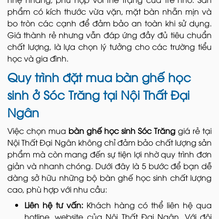
phẩm có kích thước vừa vặn, mặt bàn nhẵn mịn và
bo tròn các cạnh để đảm bảo an toàn khi sử dụng.
Giá thành rẻ nhưng vẫn đáp ứng đầy đủ tiêu chuẩn
chất lượng, là lựa chọn lý tưởng cho các trường tiểu
học và gia đình.
Quy trình đặt mua bàn ghế học
sinh ở Sóc Trăng tại Nội Thất Đại
Ngân
Việc chọn mua
bàn ghế học sinh Sóc Trăng
giá rẻ tại
Nội Thất Đại Ngân không chỉ đảm bảo chất lượng sản
phẩm mà còn mang đến sự tiện lợi nhờ quy trình đơn
giản và nhanh chóng. Dưới đây là 5 bước để bạn dễ
dàng sở hữu những bộ bàn ghế học sinh chất lượng
cao, phù hợp với nhu cầu:
Liên hệ tư vấn:
Khách hàng có thể liên hệ qua
hotline, website của Nội Thất Đại Ngân. Với đội