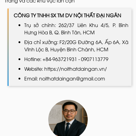
Trăng và các khu vực lân cận
CÔNG TY TNHH SX TM DV NỘI THẤT ĐẠI NGÂN
Trụ sở chính: 262/37 Liên Khu 4/5, P. Bình
Hưng Hòa B, Q. Bình Tân, HCM
Địa chỉ xưởng: F2/20G Đường 6A, Ấp 6A, Xã
Vĩnh Lộc B, Huyện Bình Chánh, HCM
Hotline: +84-963721931 - 0907113779
Website: https://noithatdaingan.vn/
Email: noithatdaingan@gmail.com