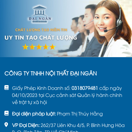
CÔNG TY TNHH NỘI THẤT ĐẠI NGÂN
Giấy Phép Kinh Doanh số:
0318079481
cấp ngày
04/10/2023 tại Cục cảnh sát Quản lý hành chính
về trật tự xã hội
Đại diện pháp luật:
Phạm Thị Thúy Hằng
VP Đại Diện:
262/37 Liên Khu 4/5, P. Bình Hưng Hòa