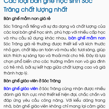
Các loại bàn ghế học sinh Sóc
Trăng chất lượng nhất
Bàn ghế mầm non giá rẻ
Sóc Trăng nổi tiếng với sự đa dạng và chất lượng của
các loại bàn ghế học sinh, phù hợp với nhiều cấp học
và nhu cầu sử dụng khác nhau,
bàn ghế mầm non
Sóc Trăng giá rẻ thường được thiết kế với kích thước
nhỏ gọn, chất liệu an toàn và màu sắc tươi sáng, giúp
kích thích sự sáng tạo và thoải mái cho trẻ. Đây là lựa
chọn phổ biến cho các trường mầm non và gia đình
có trẻ nhỏ, bởi sự kết hợp giữa chất lượng cao và giá
thành hợp lý.
Bàn ghế giáo viên ở Sóc Trăng
Bàn ghế giáo viên
ở Sóc Trăng cũng nhận được nhiều
đánh giá tích cực nhờ thiết kế hiện đại, chắc chắn và
đáp ứng yêu cầu công năng. Với kiểu dáng trang
nhã, bàn ghế giáo viên không chỉ mang lại cảm giác