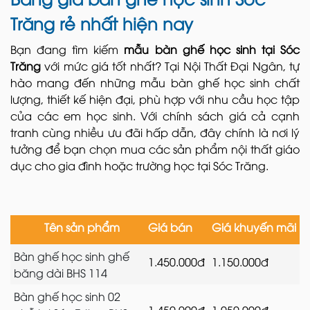
Trăng rẻ nhất hiện nay
Bạn đang tìm kiếm
mẫu bàn ghế học sinh tại Sóc
Trăng
với mức giá tốt nhất? Tại Nội Thất Đại Ngân, tự
hào mang đến những mẫu bàn ghế học sinh chất
lượng, thiết kế hiện đại, phù hợp với nhu cầu học tập
của các em học sinh. Với chính sách giá cả cạnh
tranh cùng nhiều ưu đãi hấp dẫn, đây chính là nơi lý
tưởng để bạn chọn mua các sản phẩm nội thất giáo
dục cho gia đình hoặc trường học tại Sóc Trăng.
Tên sản phẩm
Giá bán
Giá khuyến mãi
Bàn ghế học sinh ghế
1.450.000đ
1.150.000đ
băng dài BHS 114
Bàn ghế học sinh 02