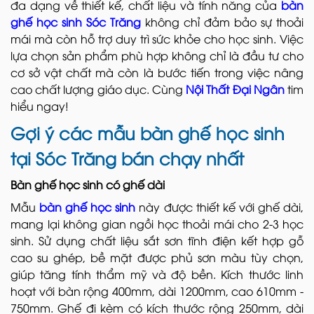
đa dạng về thiết kế, chất liệu và tính năng của
bàn
ghế học sinh Sóc Trăng
không chỉ đảm bảo sự thoải
mái mà còn hỗ trợ duy trì sức khỏe cho học sinh. Việc
lựa chọn sản phẩm phù hợp không chỉ là đầu tư cho
cơ sở vật chất mà còn là bước tiến trong việc nâng
cao chất lượng giáo dục. Cùng
Nội Thất Đại Ngân
tim
hiểu ngay!
Gợi ý các mẫu bàn ghế học sinh
tại Sóc Trăng bán chạy nhất
Bàn ghế học sinh có ghế dài
Mẫu
bàn ghế học sinh
này được thiết kế với ghế dài,
mang lại không gian ngồi học thoải mái cho 2-3 học
sinh. Sử dụng chất liệu sắt sơn tĩnh điện kết hợp gỗ
cao su ghép, bề mặt được phủ sơn màu tùy chọn,
giúp tăng tính thẩm mỹ và độ bền. Kích thước linh
hoạt với bàn rộng 400mm, dài 1200mm, cao 610mm -
750mm. Ghế đi kèm có kích thước rộng 250mm, dài