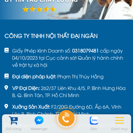
CÔNG TY TNHH NỘI THẤT ĐẠI NGÂN
Giấy Phép Kinh Doanh số:
0318079481
cấp ngày
04/10/2023 tại Cục cảnh sát Quản lý hành chính
về trật tự xã hội
Đại diện pháp luật:
Phạm Thị Thúy Hằng
VP Đại Diện:
262/37 Liên Khu 4/5, P. Bình Hưng Hòa
B, Q. Bình Tân, TP. Hồ Chí Minh
Xưởng Sản Xuất:
F2/20G Đường 6D, Ấp 6A, Vĩnh
Lộc B, Bình Chánh, TP. Hồ Chí Minh
Hotline:
0907 113 779 - 0963 721 931 - 0987 721 931
Giỏ hàng
Messenger
Zalo
Danh mục