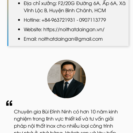
Địa chỉ xưởng: F2/20G Đường 6A, Ấp 6A, Xã
Vĩnh Lộc B, Huyện Bình Chánh, HCM
Hotline: +84-963721931 - 0907113779
Website: https://noithatdaingan.vn/
Email: noithatdaingan@gmail.com
Chuyên gia Bùi Đình Ninh có hơn 10 năm kinh
nghiệm trong lĩnh vực thiết kế và tư vấn giải
pháp nội thất inox cho nhiều loại công trình
như nhà ở, nhà hàng, khách sạn và khu bếp