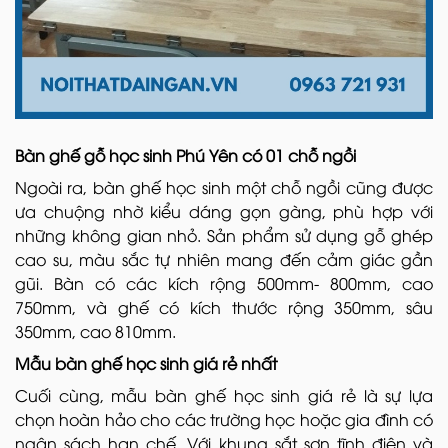
Bàn ghế gỗ học sinh Phú Yên có 01 chỗ ngồi
Ngoài ra, bàn ghế học sinh một chỗ ngồi cũng được
ưa chuộng nhờ kiểu dáng gọn gàng, phù hợp với
những không gian nhỏ. Sản phẩm sử dụng gỗ ghép
cao su, màu sắc tự nhiên mang đến cảm giác gần
gũi. Bàn có các kích rộng 500mm- 800mm, cao
750mm, và ghế có kích thước rộng 350mm, sâu
350mm, cao 810mm.
Mẫu bàn ghế học sinh giá rẻ nhất
Cuối cùng, mẫu bàn ghế học sinh giá rẻ là sự lựa
chọn hoàn hảo cho các trường học hoặc gia đình có
ngân sách hạn chế. Với khung sắt sơn tĩnh điện và