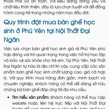
thoải mái và an toàn. Với kiểu dáng đáng yêu và
chất liệu thân thiện, đây là lựa chọn tuyệt vời để đồng
hành cùng trẻ trong những năm học đầu đời.
Quy trình đặt mua bàn ghế học
sinh ở Phú Yên tại Nội Thất Đại
Ngân
Việc lựa chọn bàn ghế học sinh giá rẻ Phú Yên phù
hợp đóng vai trò quan trọng trong việc hỗ trợ học tập
và bảo vệ sức khỏe cho trẻ em. Tại Phú Yên, Nội Thất
Đại Ngân tự hào là địa chỉ tin cậy, cung cấp các sản
phẩm bàn ghế học sinh chất lượng cao, giá cả hợp
lý. Với quy trình mua hàng đơn giản, minh bạch và
chuyên nghiệp, khách hàng có thể dễ dàng sở hữu
những bộ bàn ghế đáp ứng tối đa nhu cầu.
Tìm hiểu sản phẩm:
Khách hàng có thể truy cập
website hoặc liên hệ trực tiếp với Nội Thất Đại
Ngân để xem danh mục các mẫu bàn ghế học