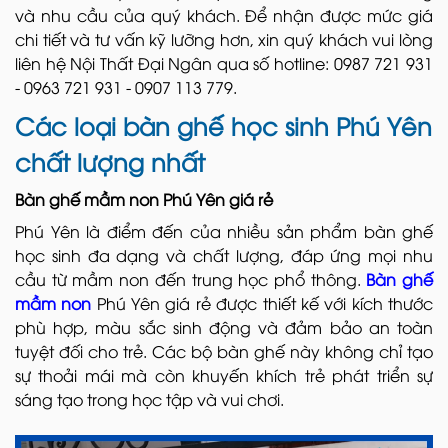
và nhu cầu của quý khách. Để nhận được mức giá
chi tiết và tư vấn kỹ lưỡng hơn, xin quý khách vui lòng
liên hệ Nội Thất Đại Ngân qua số hotline: 0987 721 931
- 0963 721 931 - 0907 113 779.
Các loại bàn ghế học sinh Phú Yên
chất lượng nhất
Bàn ghế mầm non Phú Yên giá rẻ
Phú Yên là điểm đến của nhiều sản phẩm bàn ghế
học sinh đa dạng và chất lượng, đáp ứng mọi nhu
cầu từ mầm non đến trung học phổ thông.
Bàn ghế
mầm non
Phú Yên giá rẻ được thiết kế với kích thước
phù hợp, màu sắc sinh động và đảm bảo an toàn
tuyệt đối cho trẻ. Các bộ bàn ghế này không chỉ tạo
sự thoải mái mà còn khuyến khích trẻ phát triển sự
sáng tạo trong học tập và vui chơi.