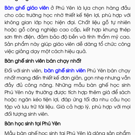
Bàn ghế giáo viên
ở Phú Yên là lựa chọn hàng đầu
cho các trường học nhờ thiết kế tiện lợi, phù hợp với
không gian lớp học hiện đại. Chất liệu gỗ tự nhiên
hoặc gỗ công nghiệp cao cấp, kết hợp khung thép
sơn tĩnh điện, đảm bảo độ bền và tính thẩm mỹ cao.
Sản phẩm này giúp giáo viên dễ dàng tổ chức công
việc giảng dạy một cách hiệu quả.
Bàn ghế sinh viên bán chạy nhất
Đối với sinh viên,
bàn ghế sinh viên
Phú Yên bán chạy
nhất mang đến thiết kế đơn giản, gọn nhẹ nhưng vẫn
đầy đủ công năng. Những mẫu bàn ghế học sinh
Phú Yên này thường được tích hợp thêm giá để sách
hoặc ngăn kéo tiện lợi, đáp ứng tối đa nhu cầu học
tập và lưu trữ tài liệu. Giá cả hợp lý, phù hợp với mọi
đối tượng sinh viên.
Bàn học sinh tại Phú Yên
Mẫu bàn ghế học sinh tại Phú Yên là dòng sản phẩm