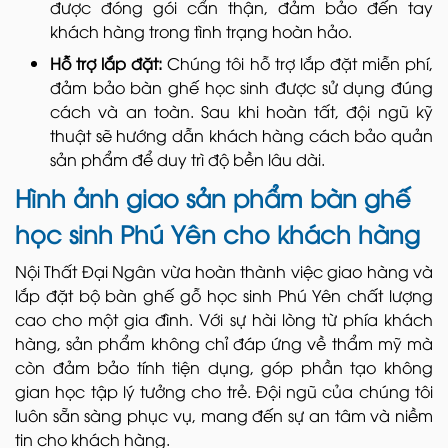
được đóng gói cẩn thận, đảm bảo đến tay
khách hàng trong tình trạng hoàn hảo.
Hỗ trợ lắp đặt:
Chúng tôi hỗ trợ lắp đặt miễn phí,
đảm bảo bàn ghế học sinh được sử dụng đúng
cách và an toàn. Sau khi hoàn tất, đội ngũ kỹ
thuật sẽ hướng dẫn khách hàng cách bảo quản
sản phẩm để duy trì độ bền lâu dài.
Hình ảnh giao sản phẩm bàn ghế
học sinh Phú Yên cho khách hàng
Nội Thất Đại Ngân vừa hoàn thành việc giao hàng và
lắp đặt bộ bàn ghế gỗ học sinh Phú Yên
chất lượng
cao cho một gia đình. Với sự hài lòng từ phía khách
hàng, sản phẩm không chỉ đáp ứng về thẩm mỹ mà
còn đảm bảo tính tiện dụng, góp phần tạo không
gian học tập lý tưởng cho trẻ. Đội ngũ của chúng tôi
luôn sẵn sàng phục vụ, mang đến sự an tâm và niềm
tin cho khách hàng.