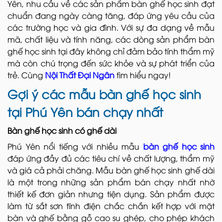
Yên, nhu cầu về các sản phẩm bàn ghế học sinh đạt
chuẩn đang ngày càng tăng, đáp ứng yêu cầu của
các trường học và gia đình. Với sự đa dạng về mẫu
mã, chất liệu và tính năng, các dòng sản phẩm bàn
ghế học sinh tại đây không chỉ đảm bảo tính thẩm mỹ
mà còn chú trọng đến sức khỏe và sự phát triển của
trẻ. Cùng
Nội Thất Đại Ngân
tìm hiểu ngay!
Gợi ý các mẫu bàn ghế học sinh
tại Phú Yên bán chạy nhất
Bàn ghế học sinh có ghế dài
Phú Yên nổi tiếng với nhiều mẫu
bàn ghế học sinh
đáp ứng đầy đủ các tiêu chí về chất lượng, thẩm mỹ
và giá cả phải chăng. Mẫu bàn ghế học sinh ghế dài
là một trong những sản phẩm bán chạy nhất nhờ
thiết kế đơn giản nhưng tiện dụng. Sản phẩm được
làm từ sắt sơn tĩnh điện chắc chắn kết hợp với mặt
bàn và ghế bằng gỗ cao su ghép, cho phép khách