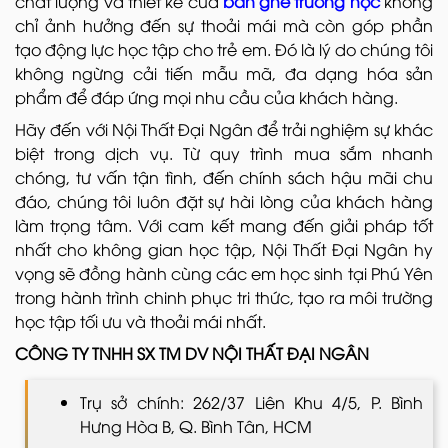
chất lượng và thiết kế của
bàn ghế trường học
không
chỉ ảnh hưởng đến sự thoải mái mà còn góp phần
tạo động lực học tập cho trẻ em. Đó là lý do chúng tôi
không ngừng cải tiến mẫu mã, đa dạng hóa sản
phẩm để đáp ứng mọi nhu cầu của khách hàng.
Hãy đến với Nội Thất Đại Ngân để trải nghiệm sự khác
biệt trong dịch vụ. Từ quy trình mua sắm nhanh
chóng, tư vấn tận tình, đến chính sách hậu mãi chu
đáo, chúng tôi luôn đặt sự hài lòng của khách hàng
làm trọng tâm. Với cam kết mang đến giải pháp tốt
nhất cho không gian học tập, Nội Thất Đại Ngân hy
vọng sẽ đồng hành cùng các em học sinh tại Phú Yên
trong hành trình chinh phục tri thức, tạo ra môi trường
học tập tối ưu và thoải mái nhất.
CÔNG TY TNHH SX TM DV NỘI THẤT ĐẠI NGÂN
Trụ sở chính: 262/37 Liên Khu 4/5, P. Bình
Hưng Hòa B, Q. Bình Tân, HCM