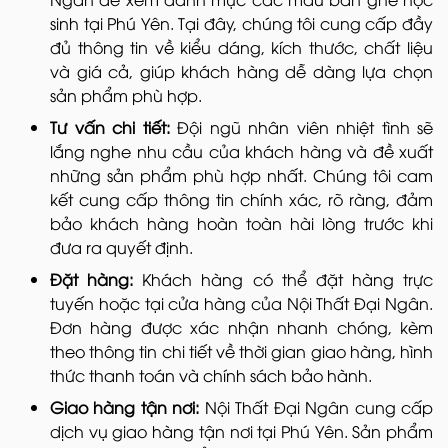
sinh tại Phú Yên. Tại đây, chúng tôi cung cấp đầy
đủ thông tin về kiểu dáng, kích thước, chất liệu
và giá cả, giúp khách hàng dễ dàng lựa chọn
sản phẩm phù hợp.
Tư vấn chi tiết:
Đội ngũ nhân viên nhiệt tình sẽ
lắng nghe nhu cầu của khách hàng và đề xuất
những sản phẩm phù hợp nhất. Chúng tôi cam
kết cung cấp thông tin chính xác, rõ ràng, đảm
bảo khách hàng hoàn toàn hài lòng trước khi
đưa ra quyết định.
Đặt hàng:
Khách hàng có thể đặt hàng trực
tuyến hoặc tại cửa hàng của Nội Thất Đại Ngân.
Đơn hàng được xác nhận nhanh chóng, kèm
theo thông tin chi tiết về thời gian giao hàng, hình
thức thanh toán và chính sách bảo hành.
Giao hàng tận nơi:
Nội Thất Đại Ngân cung cấp
dịch vụ giao hàng tận nơi tại Phú Yên. Sản phẩm