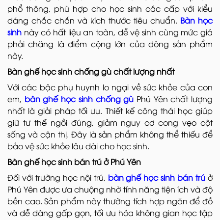
phổ thông, phù hợp cho học sinh các cấp với kiểu
dáng chắc chắn và kích thước tiêu chuẩn.
Bàn học
sinh
này có hất liệu an toàn, dễ vệ sinh cùng mức giá
phải chăng là điểm cộng lớn của dòng sản phẩm
này.
Bàn ghế học sinh chống gù chất lượng nhất
Với các bậc phụ huynh lo ngại về sức khỏe của con
em,
bàn ghế học sinh chống gù
Phú Yên chất lượng
nhất là giải pháp tối ưu. Thiết kế công thái học giúp
giữ tư thế ngồi đúng, giảm nguy cơ cong vẹo cột
sống và cận thị. Đây là sản phẩm không thể thiếu để
bảo vệ sức khỏe lâu dài cho học sinh.
Bàn ghế học sinh bán trú ở Phú Yên
Đối với trường học nội trú,
bàn ghế học sinh bán trú
ở
Phú Yên được ưa chuộng nhờ tính năng tiện ích và độ
bền cao. Sản phẩm này thường tích hợp ngăn để đồ
và dễ dàng gấp gọn, tối ưu hóa không gian học tập