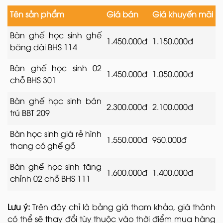
Tên sản phẩm
Giá bán
Giá khuyến mãi
Bàn ghế học sinh ghế
1.450.000đ
1.150.000đ
băng dài BHS 114
Bàn ghế học sinh 02
1.450.000đ
1.050.000đ
chỗ BHS 301
Bàn ghế học sinh bán
2.300.000đ
2.100.000đ
trú BBT 209
Bàn học sinh giá rẻ hình
1.550.000đ
950.000đ
thang có ghế gỗ
Bàn ghế học sinh tăng
1.600.000đ
1.400.000đ
chỉnh 02 chỗ BHS 111
Lưu ý:
Trên đây chỉ là bảng giá tham khảo, giá thành
có thể sẽ thay đổi tùy thuộc vào thời điểm mua hàng