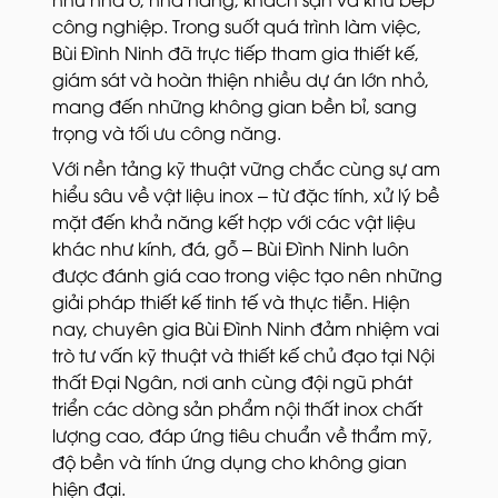
công nghiệp. Trong suốt quá trình làm việc,
Bùi Đình Ninh đã trực tiếp tham gia thiết kế,
giám sát và hoàn thiện nhiều dự án lớn nhỏ,
mang đến những không gian bền bỉ, sang
trọng và tối ưu công năng.
Với nền tảng kỹ thuật vững chắc cùng sự am
hiểu sâu về vật liệu inox – từ đặc tính, xử lý bề
mặt đến khả năng kết hợp với các vật liệu
khác như kính, đá, gỗ – Bùi Đình Ninh luôn
được đánh giá cao trong việc tạo nên những
giải pháp thiết kế tinh tế và thực tiễn. Hiện
nay, chuyên gia Bùi Đình Ninh đảm nhiệm vai
trò tư vấn kỹ thuật và thiết kế chủ đạo tại Nội
thất Đại Ngân, nơi anh cùng đội ngũ phát
triển các dòng sản phẩm nội thất inox chất
lượng cao, đáp ứng tiêu chuẩn về thẩm mỹ,
độ bền và tính ứng dụng cho không gian
hiện đại.