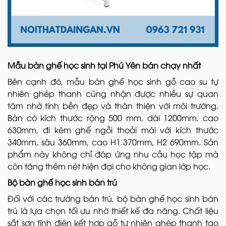
Mẫu bàn ghế học sinh tại Phú Yên bán chạy nhất
Bên cạnh đó, mẫu bàn ghế học sinh gỗ cao su tự
nhiên ghép thanh cũng nhận được nhiều sự quan
tâm nhờ tính bền đẹp và thân thiện với môi trường.
Bàn có kích thước rộng 500 mm, dài 1200mm, cao
630mm, đi kèm ghế ngồi thoải mái với kích thước
340mm, sâu 360mm, cao H1 370mm, H2 690mm. Sản
phẩm này không chỉ đáp ứng nhu cầu học tập mà
còn tăng thêm nét hiện đại cho không gian lớp học.
Bộ bàn ghế học sinh bán trú
Đối với các trường bán trú, bộ bàn ghế học sinh bán
trú là lựa chọn tối ưu nhờ thiết kế đa năng. Chất liệu
sắt sơn tĩnh điện kết hợp gỗ tự nhiên ghép thanh tạo