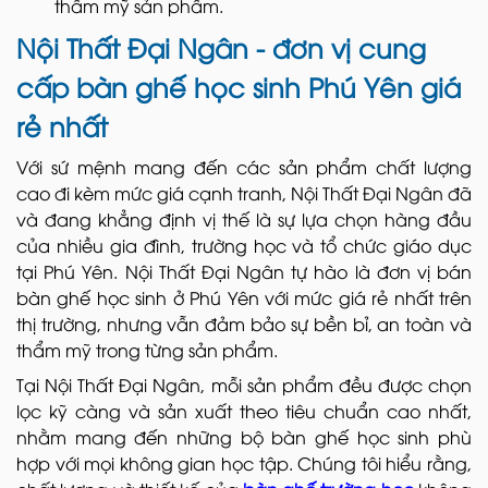
thẩm mỹ sản phẩm.
Nội Thất Đại Ngân - đơn vị cung
cấp bàn ghế học sinh Phú Yên giá
rẻ nhất
Với sứ mệnh mang đến các sản phẩm chất lượng
cao đi kèm mức giá cạnh tranh, Nội Thất Đại Ngân đã
và đang khẳng định vị thế là sự lựa chọn hàng đầu
của nhiều gia đình, trường học và tổ chức giáo dục
tại Phú Yên. Nội Thất Đại Ngân tự hào là đơn vị bán
bàn ghế học sinh ở Phú Yên
với mức giá rẻ nhất trên
thị trường, nhưng vẫn đảm bảo sự bền bỉ, an toàn và
thẩm mỹ trong từng sản phẩm.
Tại Nội Thất Đại Ngân, mỗi sản phẩm đều được chọn
lọc kỹ càng và sản xuất theo tiêu chuẩn cao nhất,
nhằm mang đến những bộ bàn ghế học sinh phù
hợp với mọi không gian học tập. Chúng tôi hiểu rằng,