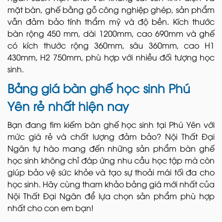
mặt bàn, ghế bằng gỗ công nghiệp ghép, sản phẩm
vẫn đảm bảo tính thẩm mỹ và độ bền. Kích thước
bàn rộng 450 mm, dài 1200mm, cao 690mm và ghế
có kích thước rộng 360mm, sâu 360mm, cao H1
430mm, H2 750mm, phù hợp với nhiều đối tượng học
sinh.
Bảng giá bàn ghế học sinh Phú
Yên rẻ nhất hiện nay
Bạn đang tìm kiếm bàn ghế học sinh tại Phú Yên
với
mức giá rẻ và chất lượng đảm bảo? Nội Thất Đại
Ngân tự hào mang đến những sản phẩm bàn ghế
học sinh không chỉ đáp ứng nhu cầu học tập mà còn
giúp bảo vệ sức khỏe và tạo sự thoải mái tối đa cho
học sinh. Hãy cùng tham khảo bảng giá mới nhất của
Nội Thất Đại Ngân để lựa chọn sản phẩm phù hợp
nhất cho con em bạn!