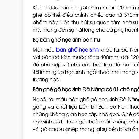
Kích thước bàn rộng 500mm x dài 1200mm x 
ghế có thể điều chỉnh chiều cao từ 370m
phẩm này luôn thu hút sự quan tâm nhờ sự k
mỹ, mang đến sự hài lòng cho cả phụ huynh
Bộ bàn ghế học sinh bán trú
Một mẫu
bàn ghế học sinh
khác tại Đà Nẵn
Với bàn có kích thước rộng 400mm, dài 1
để phù hợp với nhu cầu học tập dài hạn c
450mm, giúp học sinh ngồi thoải mái trong su
trường học.
Bàn ghế gỗ học sinh Đà Nẵng có 01 chỗ ngồ
Ngoài ra, mẫu bàn ghế gỗ học sinh Đà Nẵng
gàng và chất liệu bền bỉ. Bàn có kích t
những không gian học tập nhỏ gọn. Ghế có
học sinh có tư thế ngồi thoải mái, không cảm
với gỗ cao su ghép mang lại sự bền bỉ và ổn 