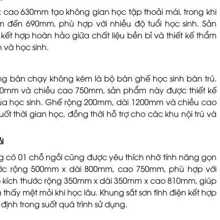
cao 630mm tạo không gian học tập thoải mái, trong khi
m đến 690mm, phù hợp với nhiều độ tuổi học sinh. Sản
ết hợp hoàn hảo giữa chất liệu bền bỉ và thiết kế thẩm
 và học sinh.
g bán chạy không kém là bộ bàn ghế học sinh bán trú.
200mm và chiều cao 750mm, sản phẩm này được thiết kế
ủa học sinh. Ghế rộng 200mm, dài 1200mm và chiều cao
ốt thời gian học, đồng thời hỗ trợ cho các khu nội trú và
i
 có 01 chỗ ngồi cũng được yêu thích nhờ tính năng gọn
hước rộng 500mm x dài 800mm, cao 750mm, phù hợp với
 kích thước rộng 350mm x dài 350mm x cao 810mm, giúp
 thấy mệt mỏi khi học lâu. Khung sắt sơn tĩnh điện kết hợp
định trong suốt quá trình sử dụng.