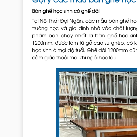
Bàn ghế học sinh có ghế dài
Tại Nội Thất Đại Ngân, các mẫu bàn ghế học
trường học và gia đình nhờ vào chất lượng
phẩm bán chạy nhất là bàn ghế học sin
1200mm, được làm từ gỗ cao su ghép, có kh
học sinh ở mọi độ tuổi. Ghế dài 1200mm c
cảm giác thoải mái khi ngồi học lâu.