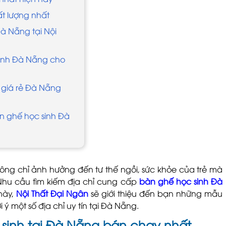
t lượng nhất
à Nẵng tại Nội
sinh Đà Nẵng cho
 giá rẻ Đà Nẵng
àn ghế học sinh Đà
ông chỉ ảnh hưởng đến tư thế ngồi, sức khỏe của trẻ mà
Nhu cầu tìm kiếm địa chỉ cung cấp
bàn ghế học sinh Đà
này,
Nội Thất Đại Ngân
sẽ giới thiệu đến bạn những mẫu
 ý một số địa chỉ uy tín tại Đà Nẵng.
sinh tại Đà Nẵng bán chạy nhất