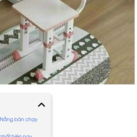
à Nẵng bán chạy
nhất hiện nay