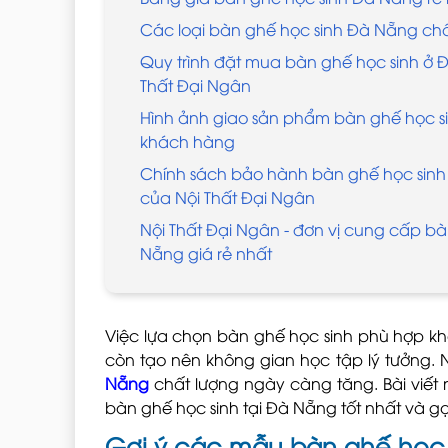
Các loại bàn ghế học sinh Đà Nẵng chấ
Quy trình đặt mua bàn ghế học sinh ở Đ
Thất Đại Ngân
Hình ảnh giao sản phẩm bàn ghế học 
khách hàng
Chính sách bảo hành bàn ghế học sinh
của Nội Thất Đại Ngân
Nội Thất Đại Ngân - đơn vị cung cấp b
Nẵng giá rẻ nhất
Việc lựa chọn bàn ghế học sinh phù hợp kh
còn tạo nên không gian học tập lý tưởng. 
Nẵng
chất lượng ngày càng tăng. Bài viết 
bàn ghế học sinh tại Đà Nẵng tốt nhất và gợi
Gợi ý các mẫu bàn ghế học 