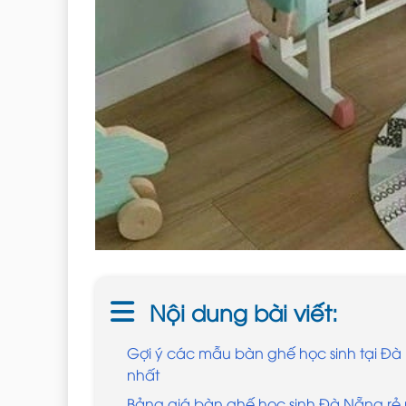
Nội dung bài viết:
Gợi ý các mẫu bàn ghế học sinh tại Đ
nhất
Bảng giá bàn ghế học sinh Đà Nẵng rẻ 