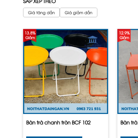
SẮP XẾP THEO
Giá tăng dần
Giá giảm dần
13.8%
12.9%
Giảm
Giảm
Bàn trà chanh tròn BCF 102
Bàn tr