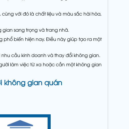
t, cùng với đó là chất liệu và màu sắc hài hòa,
g gian sang trọng và trang nhã.
ng phổ biến hiện nay. Điều này giúp tạo ra một
i nhu cầu kinh doanh và thay đổi không gian.
 người làm việc từ xa hoặc cần một không gian
ới không gian quán