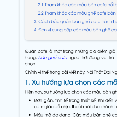
2.1 Tham khảo các mẫu bàn cafe nổi b
2.2 Tham khảo các mẫu ghế cafe bán
3. Cách bảo quản bàn ghế cafe tránh 
4. Đơn vị cung cấp các mẫu bàn ghế caf
Quán cafe là một trong những địa điểm giải 
hàng,
bàn ghế cafe
ngoài trời đóng vai trò
chọn.
Chính vì thế trong bài viết này, Nội Thất Đạ
1. Xu hướng lựa chọn các mẫ
Hiện nay, xu hướng lựa chọn các mẫu bàn g
Đơn giản, tinh tế trong thiết kế: Khi đ
cảm giác dễ chịu, thoải mái cho khách 
Mẫu mã đa dạng: Các mẫu bàn ghế cafe s