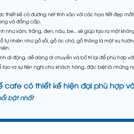
được thiết kế có đường nét tinh xảo với các họa tiết đẹp mắ
trọng và đẳng cấp.
nh như xám, trắng, đen, nâu, be... sẽ giúp tạo ra một khôn
 gỗ tự nhiên như gỗ sồi, gỗ óc chó, gỗ thông là một xu hướ
hiên.
nh di động, dễ dàng di chuyển và bố trí lại để phù hợp vớ
để tạo ra sự tiện nghi cho khách hàng, đặc biệt là những
cafe có thiết kế hiện đại phù hợp v
ổi bật nhất