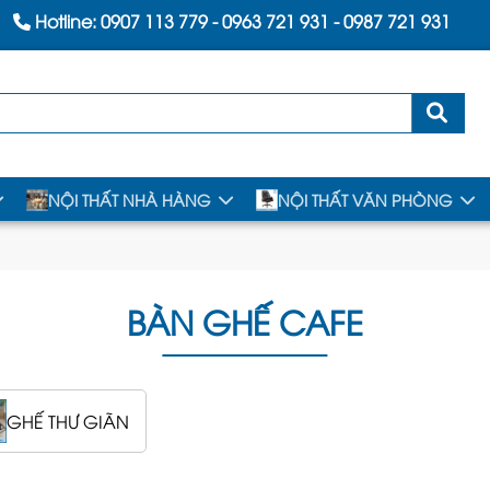
Hotline:
0907 113 779
-
0963 721 931
-
0987 721 931
NỘI THẤT NHÀ HÀNG
NỘI THẤT VĂN PHÒNG
BÀN GHẾ CAFE
GHẾ THƯ GIÃN