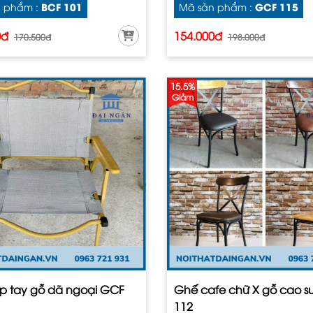
BCF 101
GCF 115
 phẩm :
Mã sản phẩm :
0đ
154.000đ
170.500đ
198.000đ
15.5%
Giảm
p tay gỗ dã ngoại GCF
Ghế cafe chữ X gỗ cao s
112