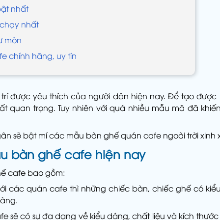
ật nhất
 chạy nhất
hư mòn
e chính hãng, uy tín
trí được yêu thích của người dân hiện nay. Để tạo được
 rất quan trọng. Tuy nhiên với quá nhiều mẫu mã đã khi
i Ngân sẽ bật mí các mẫu bàn ghế quán cafe ngoài trời xin
u bàn ghế cafe hiện nay
hế cafe bao gồm:
ến với các quán cafe thì những chiếc bàn, chiếc ghế có k
hàng.
ẽ có sự đa dạng về kiểu dáng, chất liệu và kích thước