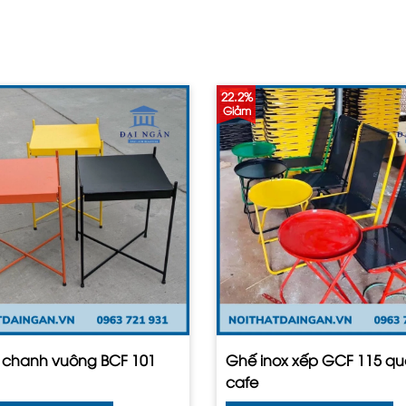
22.2%
Giảm
à chanh vuông BCF 101
Ghế inox xếp GCF 115 q
cafe