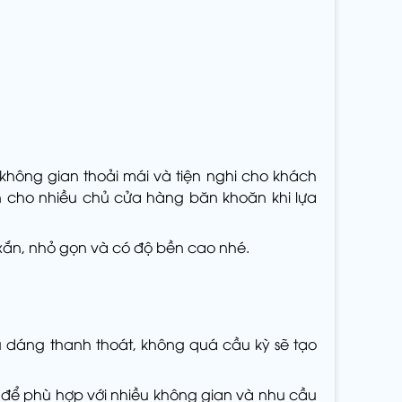
 không gian thoải mái và tiện nghi cho khách
ến cho nhiều chủ cửa hàng băn khoăn khi lựa
h xắn, nhỏ gọn và có độ bền cao nhé.
iểu dáng thanh thoát, không quá cầu kỳ sẽ tạo
 để phù hợp với nhiều không gian và nhu cầu