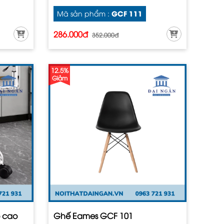
GCF 111
Mã sản phẩm :
286.000đ
352.000đ
12.5%
Giảm
ộ cao
Ghế Eames GCF 101