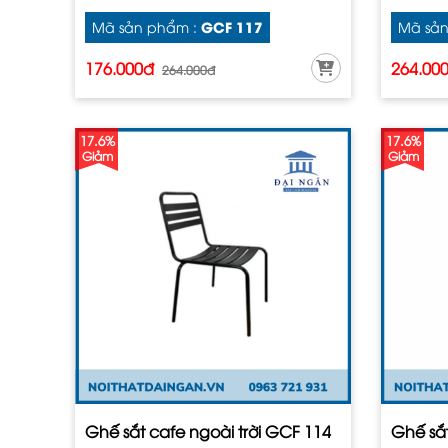
GCF 117
Mã sản phẩm :
Mã sản
176.000đ
264.00
264.000đ
17.6%
17.6%
Giảm
Giảm
Ghế sắt cafe ngoài trời GCF 114
Ghế sắt