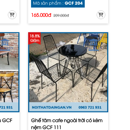
GCF 204
Mã sản phẩm :
165.000đ
209.000đ
18.8%
Giảm
u GCF
Ghế tăm cafe ngoài trời có kèm
nệm GCF 111