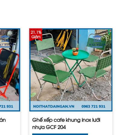
21.1%
Giảm
uán
Ghế xếp cafe khung inox lưới
nhựa GCF 204