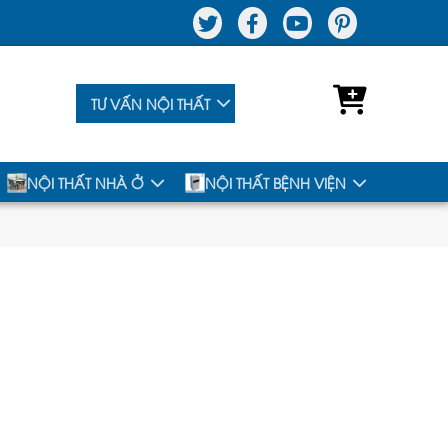
TƯ VẤN NỘI THẤT
NỘI THẤT NHÀ Ở
NỘI THẤT BỆNH VIỆN