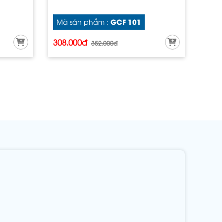
GCF 101
Mã sản phẩm :
308.000đ
352.000đ