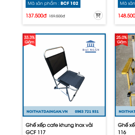
BCF 102
Mã sản phẩm :
Mã sản
137.500đ
148.50
159.500đ
33.3%
25.0%
Giảm
Giảm
Ghế xếp cafe khung inox vải
Ghế xế
GCF 117
116