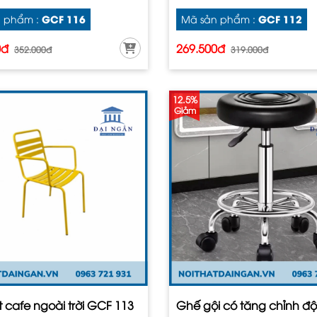
GCF 116
GCF 112
 phẩm :
Mã sản phẩm :
0đ
269.500đ
352.000đ
319.000đ
12.5%
Giảm
 cafe ngoài trời GCF 113
Ghế gội có tăng chỉnh đ