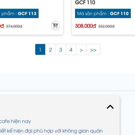
GCF 110
GCF 113
GCF 110
 phẩm :
Mã sản phẩm :
0đ
308.000đ
374.000đ
352.000đ
1
2
3
4
>
>>
cafe hiện nay
ết kế hiện đại phù hợp với không gian quán