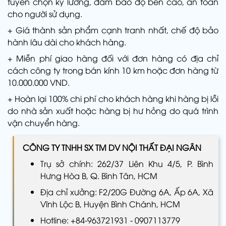
tuyển chọn kỹ lưỡng, đảm bảo độ bền cao, an toàn
cho người sử dụng.
+ Giá thành sản phẩm cạnh tranh nhất, chế độ bảo
hành lâu dài cho khách hàng.
+ Miễn phí giao hàng đối với đơn hàng có địa chỉ
cách công ty trong bán kính 10 km hoặc đơn hàng từ
10.000.000 VND.
+ Hoàn lại 100% chi phí cho khách hàng khi hàng bị lỗi
do nhà sản xuất hoặc hàng bị hư hỏng do quá trình
vận chuyển hàng.
CÔNG TY TNHH SX TM DV NỘI THẤT ĐẠI NGÂN
Trụ sở chính: 262/37 Liên Khu 4/5, P. Bình
Hưng Hòa B, Q. Bình Tân, HCM
Địa chỉ xưởng: F2/20G Đường 6A, Ấp 6A, Xã
Vĩnh Lộc B, Huyện Bình Chánh, HCM
Hotline: +84-963721931 - 0907113779