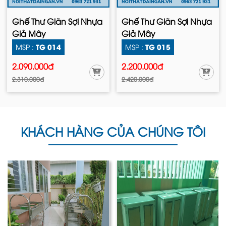
Ghế Thư Giãn Sợi Nhựa
Ghế Thư Giãn Sợi Nhựa
Giả Mây
Giả Mây
TG 014
TG 015
MSP :
MSP :
2.090.000đ
2.200.000đ
2.310.000đ
2.420.000đ
KHÁCH HÀNG CỦA CHÚNG TÔI