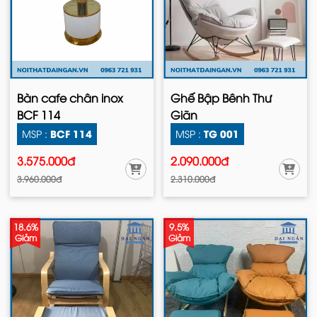
Bàn cafe chân inox
Ghế Bập Bênh Thư
BCF 114
Giãn
BCF 114
TG 001
MSP :
MSP :
3.575.000đ
2.090.000đ
3.960.000đ
2.310.000đ
18.6%
9.5%
Giảm
Giảm