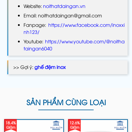
Website:
noithatdaingan.vn
Email: noithatdaingan@gmail.com
Fanpage:
https://www.facebook.com/inoxxi
nh123/
Youtube:
https://www.youtube.com/@noitha
taingan6040
>> Gợi ý:
ghế đệm inox
SẢN PHẨM CÙNG LOẠI
18.4%
12.6%
Giảm
Giảm