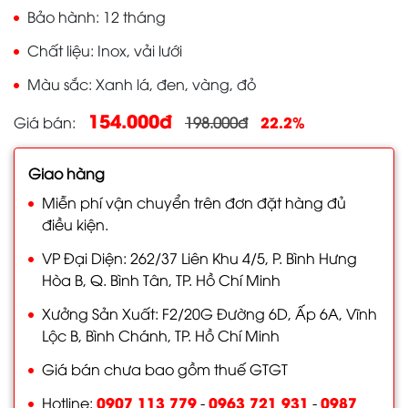
Bảo hành
12 tháng
Chất liệu
Inox, vải lưới
Màu sắc
Xanh lá, đen, vàng, đỏ
154.000đ
22.2%
Giá bán
198.000đ
Giao hàng
Miễn phí vận chuyển trên đơn đặt hàng đủ
điều kiện.
VP Đại Diện: 262/37 Liên Khu 4/5, P. Bình Hưng
Hòa B, Q. Bình Tân, TP. Hồ Chí Minh
Xưởng Sản Xuất: F2/20G Đường 6D, Ấp 6A, Vĩnh
Lộc B, Bình Chánh, TP. Hồ Chí Minh
Giá bán chưa bao gồm thuế GTGT
0907 113 779
0963 721 931
0987
Hotline:
-
-