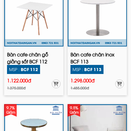
Bàn cafe chân gỗ
Bàn cafe chân inox
giằng sắt BCF 112
BCF 113
BCF 112
BCF 113
MSP :
MSP :
1.122.000đ
1.298.000đ
1.375.000đ
1.485.000đ
9.7%
9.5%
Giảm
Giảm