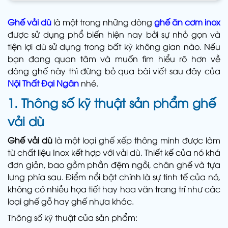
Ghế vải dù
là một trong những dòng
ghế ăn cơm inox
được sử dụng phổ biến hiện nay bởi sự nhỏ gọn và
tiện lợi dù sử dụng trong bất kỳ không gian nào. Nếu
bạn đang quan tâm và muốn tìm hiểu rõ hơn về
dòng ghế này thì đừng bỏ qua bài viết sau đây của
Nội Thất Đại Ngân
nhé.
1. Thông số kỹ thuật sản phẩm ghế
vải dù
Ghế vải dù
là một loại ghế xếp thông minh được làm
từ chất liệu Inox kết hợp với vải dù. Thiết kế của nó khá
đơn giản, bao gồm phần đệm ngồi, chân ghế và tựa
lưng phía sau. Điểm nổi bật chính là sự tinh tế của nó,
không có nhiều họa tiết hay hoa văn trang trí như các
loại ghế gỗ hay ghế nhựa khác.
Thông số kỹ thuật của sản phẩm: