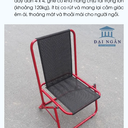
dày đan 4 x 4, ghế có khả năng chịu tải trọng lớn
(khoảng 120kg), ít bị co rút và mang lại cảm giác
êm ái, thoáng mát và thoải mái cho người ngồi.