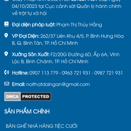
04/10/2023 tại Cục cảnh sát Quản lý hành chính
về trật tự xã hội
Đại diện pháp luật:
Phạm Thị Thúy Hằng
VP Đại Diện:
262/37 Liên Khu 4/5, P. Bình Hưng Hòa
B, Q. Bình Tân, TP. Hồ Chí Minh
Xưởng Sản Xuất:
F2/20G Đường 6D, Ấp 6A, Vĩnh
Lộc B, Bình Chánh, TP. Hồ Chí Minh
Hotline:
0907 113 779 - 0963 721 931 - 0987 721 931
Email:
noithatdaingan@gmail.com
SẢN PHẨM CHÍNH
BÀN GHẾ NHÀ HÀNG TIỆC CƯỚI