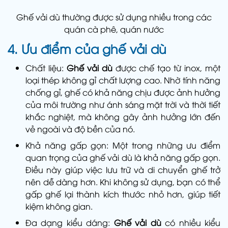
Ghế vải dù thường được sử dụng nhiều trong các
quán cà phê, quán nước
4. Ưu điểm của ghế vải dù
Chất liệu:
Ghế vải dù
được chế tạo từ inox, một
loại thép không gỉ chất lượng cao. Nhờ tính năng
chống gỉ, ghế có khả năng chịu được ảnh hưởng
của môi trường như ánh sáng mặt trời và thời tiết
khắc nghiệt, mà không gây ảnh hưởng lớn đến
vẻ ngoài và độ bền của nó.
Khả năng gấp gọn: Một trong những ưu điểm
quan trọng của ghế vải dù là khả năng gấp gọn.
Điều này giúp việc lưu trữ và di chuyển ghế trở
nên dễ dàng hơn. Khi không sử dụng, bạn có thể
gấp ghế lại thành kích thước nhỏ hơn, giúp tiết
kiệm không gian.
Đa dạng kiểu dáng:
Ghế vải dù
có nhiều kiểu