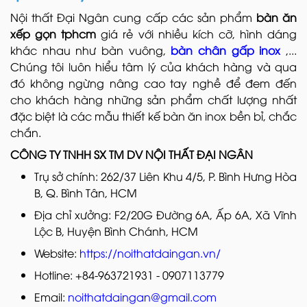
Nội thất Đại Ngân cung cấp các sản phẩm
bàn ăn
xếp gọn tphcm
giá rẻ với nhiều kích cỡ, hình dáng
khác nhau như bàn vuông,
bàn chân gấp inox
,...
Chúng tôi luôn hiểu tâm lý của khách hàng và qua
đó không ngừng nâng cao tay nghề để đem đến
cho khách hàng những sản phẩm chất lượng nhất
đặc biệt là các mẫu thiết kế bàn ăn inox bền bỉ, chắc
chắn.
CÔNG TY TNHH SX TM DV NỘI THẤT ĐẠI NGÂN
Trụ sở chính: 262/37 Liên Khu 4/5, P. Bình Hưng Hòa
B, Q. Bình Tân, HCM
Địa chỉ xưởng: F2/20G Đường 6A, Ấp 6A, Xã Vĩnh
Lộc B, Huyện Bình Chánh, HCM
Website:
https://noithatdaingan.vn/
Hotline: +84-963721931 - 0907113779
Email:
noithatdaingan@gmail.com