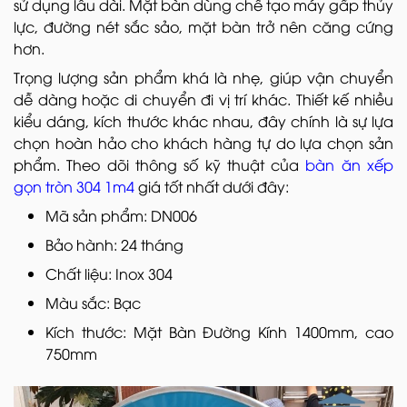
sử dụng lâu dài. Mặt bàn dùng chế tạo máy gấp thủy
lực, đường nét sắc sảo, mặt bàn trở nên căng cứng
hơn.
Trọng lượng sản phẩm khá là nhẹ, giúp vận chuyển
dễ dàng hoặc di chuyển đi vị trí khác. Thiết kế nhiều
kiểu dáng, kích thước khác nhau, đây chính là sự lựa
chọn hoàn hảo cho khách hàng tự do lựa chọn sản
phẩm. Theo dõi thông số kỹ thuật của
bàn ăn xếp
gọn tròn 304 1m4
giá tốt nhất dưới đây:
Mã sản phẩm: DN006
Bảo hành: 24 tháng
Chất liệu: Inox 304
Màu sắc: Bạc
Kích thước: Mặt Bàn Đường Kính 1400mm, cao
750mm