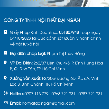
CÔNG TY TNHH NỘI THẤT ĐẠI NGÂN
Giấy Phép Kinh Doanh số:
0318079481
cấp ngày
04/10/2023 tại Cục cảnh sát Quản lý hành chính
về trật tự xã hội
Đại diện pháp luật:
Phạm Thị Thúy Hằng
VP Đại Diện:
262/37 Liên Khu 4/5, P. Bình Hưng Hòa
B, Q. Bình Tân, TP. Hồ Chí Minh
Xưởng Sản Xuất:
F2/20G Đường 6D, Ấp 6A, Vĩnh
Lộc B, Bình Chánh, TP. Hồ Chí Minh
Hotline:
0907 113 779 - 0963 721 931 - 0987 721 931
Email:
noithatdaingan@gmail.com