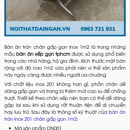
Bàn ăn tròn chân gấp gọn inox 1m2 là trong những
mẫu
bàn ăn xếp gọn tphcm
được sử dụng phổ biến
trong các nhà hàng, hộ gia đình. Kích thước mặt bàn
rộng với độ cao 1m2 vừa phải nên vì thế sản phẩm
này ngày càng được nhiều người ưa chuộng
Với chất liệu inox 201 không han gỉ, phần chân dễ
dàng gấp gọn và trang bị thêm mút cao su để chống
trượt. Thiết kế theo chân xếp nên bạn có thể dễ dàng
gập lại sau khi sử dụng rất thuận tiện để di chuyển
hay lưu trữ. Sau đây là thông số kỹ thuật của
bàn ăn
tròn inox 201 chân gấp gọn 1m2
:
Mã sản phẩm DN001