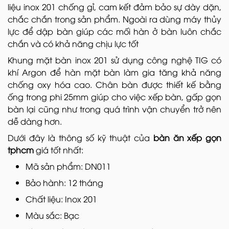
liệu inox 201 chống gỉ, cam kết đảm bảo sự dày dặn,
chắc chắn trong sản phẩm. Ngoài ra dùng máy thủy
lực để dập bàn giúp các mối hàn ở bàn luôn chắc
chắn và có khả năng chịu lực tốt
Khung mặt bàn inox 201 sử dụng công nghệ TIG có
khí Argon để hàn mặt bàn làm gia tăng khả năng
chống oxy hóa cao. Chân bàn được thiết kế bằng
ống trong phi 25mm giúp cho việc xếp bàn, gấp gọn
bàn lại cũng như trong quá trình vận chuyển trở nên
dễ dàng hơn.
Dưới đây là thông số kỹ thuật của
bàn ăn xếp gọn
tphcm
giá tốt nhất:
Mã sản phẩm: DN011
Bảo hành: 12 tháng
Chất liệu: Inox 201
Màu sắc: Bạc