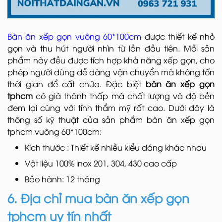
Bàn ăn xếp gọn vuông 60*100cm
được thiết kế nhỏ
gọn và thu hút người nhìn từ lần đầu tiên. Mỗi sản
phẩm này đều được tích hợp khả năng xếp gọn, cho
phép người dùng dễ dàng vận chuyển mà không tốn
thời gian để cất chứa. Đặc biệt
bàn ăn xếp gọn
tphcm
có giá thành thấp mà chất lượng và độ bền
đem lại cùng với tính thẩm mỹ rất cao. Dưới đây là
thông số kỹ thuật của sản phẩm bàn ăn xếp gọn
tphcm vuông 60*100cm:
Kích thước : Thiết kế nhiều kiểu dáng khác nhau
Vật liệu 100% inox 201, 304, 430 cao cấp
Bảo hành: 12 tháng
6. Địa chỉ mua bàn ăn xếp gọn
tphcm uy tín nhất