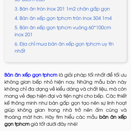
3. Bàn ăn tròn inox 201 1m2 chân gấp gọn
4. Bàn ăn xếp gọn tphcm tròn inox 304 1m4
5. Bàn ăn xếp gọn tphcm vuông 60*100cm
inox 201
6. Địa chỉ mua bàn ăn xếp gọn tphcm uy tín
nhất
Bàn ăn xếp gọn tphcm
là giải pháp tối nhất để tối ưu
không gian bếp nhỏ hiện nay. Những mẫu bàn này
không chỉ đa dạng về kiểu dáng và chất liệu, mà còn
mang vẻ đẹp hiện đại và tiện nghi cho bếp. Các thiết
kế thông minh như bàn gấp gọn tạo nên sự linh hoạt
giúp không gian trong nhà trở nên ấm cúng và
thoáng mát hơn. Hãy tìm hiểu các mẫu
bàn ăn xếp
gọn tphcm
giá tốt dưới đây nhé!