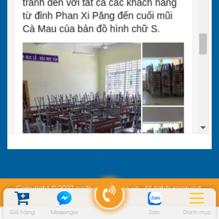
Copyright © 2022 noithatdaingan.vn. All rights reserved.
Design Web and Seo By
Fago Agency
Giỏ hàng
Messenger
Zalo
Danh mục