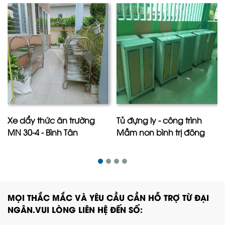
Xe dẩy thức ăn trường
Tủ đựng ly - công trình
MN 30-4 - Bình Tân
Mầm non bình trị đông
MỌI THẮC MẮC VÀ YÊU CẦU CẦN HỖ TRỢ TỪ ĐẠI
NGÂN.VUI LÒNG LIÊN HỆ ĐẾN SỐ: