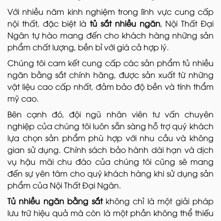
Với nhiều năm kinh nghiệm trong lĩnh vực cung cấp
nội thất, đặc biệt là
tủ sắt nhiều ngăn
, Nội Thất Đại
Ngân tự hào mang đến cho khách hàng những sản
phẩm chất lượng, bền bỉ với giá cả hợp lý.
Chúng tôi cam kết cung cấp các sản phẩm tủ nhiều
ngăn bằng sắt chính hãng, được sản xuất từ những
vật liệu cao cấp nhất, đảm bảo độ bền và tính thẩm
mỹ cao.
Bên cạnh đó, đội ngũ nhân viên tư vấn chuyên
nghiệp của chúng tôi luôn sẵn sàng hỗ trợ quý khách
lựa chọn sản phẩm phù hợp với nhu cầu và không
gian sử dụng. Chính sách bảo hành dài hạn và dịch
vụ hậu mãi chu đáo của chúng tôi cũng sẽ mang
đến sự yên tâm cho quý khách hàng khi sử dụng sản
phẩm của Nội Thất Đại Ngân.
Tủ nhiều ngăn bằng sắt
không chỉ là một giải pháp
lưu trữ hiệu quả mà còn là một phần không thể thiếu