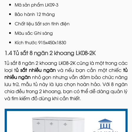
Mã sản phẩm LK09-3
Bảo hành 12 tháng
Chất liệu Sắt sơn tĩnh điện
Màu sắc Ghi sáng
Kích thước 915x450x1830
1.4 Tủ sắt 8 ngăn 2 khoang LK08-2K
Tủ sắt 8 ngăn 2 khoang LK08-2K cũng là một trong các
loại t
ủ sắt nhiều ngăn
và nếu bạn cần một chiếc
tủ
nhiều ngăn
nhỏ gọn nhưng vẫn đảm bảo chức năng
lưu trữ, mẫu tủ này là lựa chọn hoàn hảo. Với 8 ngăn
chia đều trong 2 khoang, bạn có thể dễ dàng quản lý
và tìm kiếm đồ dùng khi cần thiết.