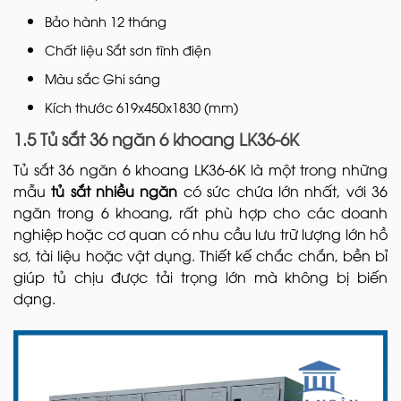
Bảo hành 12 tháng
Chất liệu Sắt sơn tĩnh điện
Màu sắc Ghi sáng
Kích thước 619x450x1830 (mm)
1.5 Tủ sắt 36 ngăn 6 khoang LK36-6K
Tủ sắt 36 ngăn 6 khoang LK36-6K là một trong những
mẫu
tủ sắt nhiều ngăn
có sức chứa lớn nhất, với 36
ngăn trong 6 khoang, rất phù hợp cho các doanh
nghiệp hoặc cơ quan có nhu cầu lưu trữ lượng lớn hồ
sơ, tài liệu hoặc vật dụng. Thiết kế chắc chắn, bền bỉ
giúp tủ chịu được tải trọng lớn mà không bị biến
dạng.