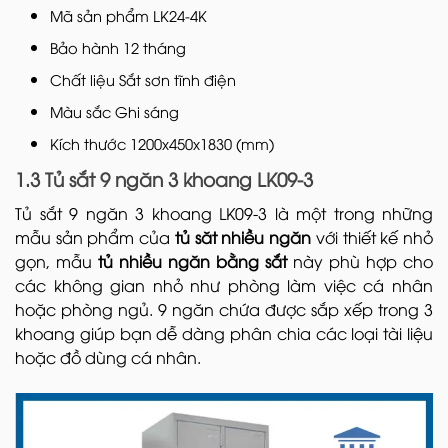
Mã sản phẩm LK24-4K
Bảo hành 12 tháng
Chất liệu Sắt sơn tĩnh điện
Màu sắc Ghi sáng
Kích thước 1200x450x1830 (mm)
1.3 Tủ sắt 9 ngăn 3 khoang LK09-3
Tủ sắt 9 ngăn 3 khoang LK09-3 là một trong những
mẫu sản phẩm của
tủ săt nhiều ngăn
với thiết kế nhỏ
gọn, mẫu
tủ nhiều ngăn bằng sắt
này phù hợp cho
các không gian nhỏ như phòng làm việc cá nhân
hoặc phòng ngủ. 9 ngăn chứa được sắp xếp trong 3
khoang giúp bạn dễ dàng phân chia các loại tài liệu
hoặc đồ dùng cá nhân.