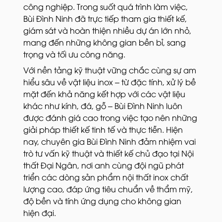
công nghiệp. Trong suốt quá trình làm việc,
Bùi Đình Ninh đã trực tiếp tham gia thiết kế,
giám sát và hoàn thiện nhiều dự án lớn nhỏ,
mang đến những không gian bền bỉ, sang
trọng và tối ưu công năng.
Với nền tảng kỹ thuật vững chắc cùng sự am
hiểu sâu về vật liệu inox – từ đặc tính, xử lý bề
mặt đến khả năng kết hợp với các vật liệu
khác như kính, đá, gỗ – Bùi Đình Ninh luôn
được đánh giá cao trong việc tạo nên những
giải pháp thiết kế tinh tế và thực tiễn. Hiện
nay, chuyên gia Bùi Đình Ninh đảm nhiệm vai
trò tư vấn kỹ thuật và thiết kế chủ đạo tại Nội
thất Đại Ngân, nơi anh cùng đội ngũ phát
triển các dòng sản phẩm nội thất inox chất
lượng cao, đáp ứng tiêu chuẩn về thẩm mỹ,
độ bền và tính ứng dụng cho không gian
hiện đại.