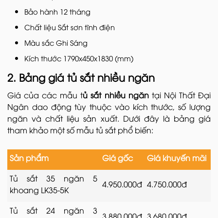
Bảo hành 12 tháng
Chất liệu Sắt sơn tĩnh điện
Màu sắc Ghi Sáng
Kích thước 1790x450x1830 (mm)
2. Bảng giá tủ sắt nhiều ngăn
Giá của các mẫu t
ủ sắt nhiều ngăn
tại Nội Thất Đại
Ngân dao động tùy thuộc vào kích thước, số lượng
ngăn và chất liệu sản xuất. Dưới đây là bảng giá
tham khảo một số mẫu tủ sắt phổ biến:
Sản phẩm
Giá gốc
Giá khuyến mãi
Tủ sắt 35 ngăn 5
4.950.000đ
4.750.000đ
khoang LK35-5K
Tủ sắt 24 ngăn 3
3.880.000đ
3.680.000đ