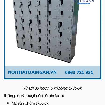
Tủ sắt 36 ngăn 6 khoang LK36-6K
Thông số kỹ thuật của tủ như sau:
Mã sản phẩm LK36-6K