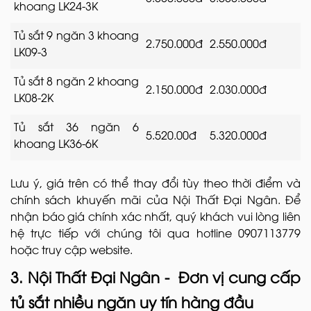
khoang LK24-3K
Tủ sắt 9 ngăn 3 khoang
2.750.000đ
2.550.000đ
LK09-3
Tủ sắt 8 ngăn 2 khoang
2.150.000đ
2.030.000đ
LK08-2K
Tủ sắt 36 ngăn 6
5.520.00đ
5.320.000đ
khoang LK36-6K
Lưu ý, giá trên có thể thay đổi tùy theo thời điểm và
chính sách khuyến mãi của Nội Thất Đại Ngân. Để
nhận báo giá chính xác nhất, quý khách vui lòng liên
hệ trực tiếp với chúng tôi qua hotline 0907113779
hoặc truy cập website.
3. Nội Thất Đại Ngân - Đơn vị cung cấp
tủ sắt nhiều ngăn uy tín hàng đầu