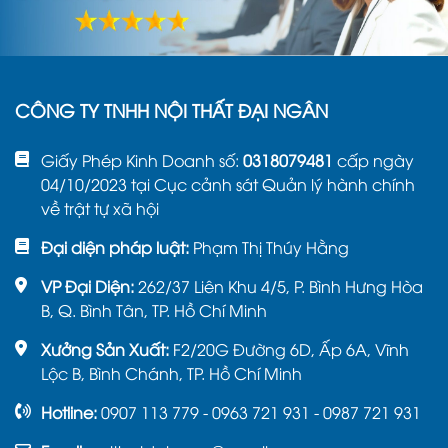
CÔNG TY TNHH NỘI THẤT ĐẠI NGÂN
Giấy Phép Kinh Doanh số:
0318079481
cấp ngày
04/10/2023 tại Cục cảnh sát Quản lý hành chính
về trật tự xã hội
Đại diện pháp luật:
Phạm Thị Thúy Hằng
VP Đại Diện:
262/37 Liên Khu 4/5, P. Bình Hưng Hòa
B, Q. Bình Tân, TP. Hồ Chí Minh
Xưởng Sản Xuất:
F2/20G Đường 6D, Ấp 6A, Vĩnh
Lộc B, Bình Chánh, TP. Hồ Chí Minh
Hotline:
0907 113 779 - 0963 721 931 - 0987 721 931