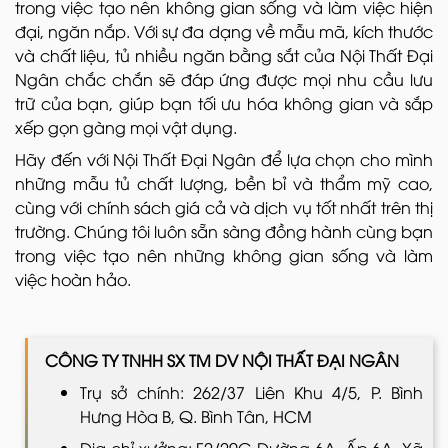
trong việc tạo nên không gian sống và làm việc hiện
đại, ngăn nắp. Với sự đa dạng về mẫu mã, kích thước
và chất liệu, tủ nhiều ngăn bằng sắt của Nội Thất Đại
Ngân chắc chắn sẽ đáp ứng được mọi nhu cầu lưu
trữ của bạn, giúp bạn tối ưu hóa không gian và sắp
xếp gọn gàng mọi vật dụng.
Hãy đến với Nội Thất Đại Ngân để lựa chọn cho mình
những mẫu tủ
chất lượng, bền bỉ và thẩm mỹ cao,
cùng với chính sách giá cả và dịch vụ tốt nhất trên thị
trường. Chúng tôi luôn sẵn sàng đồng hành cùng bạn
trong việc tạo nên những không gian sống và làm
việc hoàn hảo.
CÔNG TY TNHH SX TM DV NỘI THẤT ĐẠI NGÂN
Trụ sở chính: 262/37 Liên Khu 4/5, P. Bình
Hưng Hòa B, Q. Bình Tân, HCM
Địa chỉ xưởng: F2/20G Đường 6A, Ấp 6A, Xã