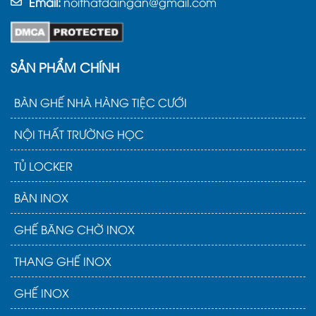
Email:
noithatdaingan@gmail.com
SẢN PHẨM CHÍNH
BÀN GHẾ NHÀ HÀNG TIỆC CƯỚI
NỘI THẤT TRƯỜNG HỌC
TỦ LOCKER
BÀN INOX
GHẾ BĂNG CHỜ INOX
THANG GHẾ INOX
GHẾ INOX