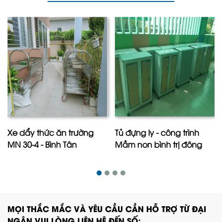
Xe dẩy thức ăn trường
Tủ đựng ly - công trình
MN 30-4 - Bình Tân
Mầm non bình trị đông
MỌI THẮC MẮC VÀ YÊU CẦU CẦN HỖ TRỢ TỪ ĐẠI
NGÂN.VUI LÒNG LIÊN HỆ ĐẾN SỐ: