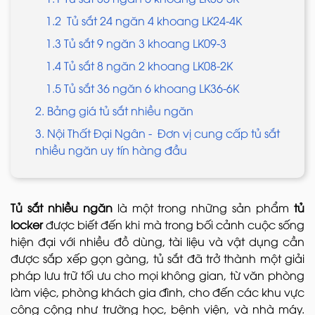
1.2 Tủ sắt 24 ngăn 4 khoang LK24-4K
1.3 Tủ sắt 9 ngăn 3 khoang LK09-3
1.4 Tủ sắt 8 ngăn 2 khoang LK08-2K
1.5 Tủ sắt 36 ngăn 6 khoang LK36-6K
2. Bảng giá tủ sắt nhiều ngăn
3. Nội Thất Đại Ngân - Đơn vị cung cấp tủ sắt
nhiều ngăn uy tín hàng đầu
Tủ sắt nhiều ngăn
là một trong những sản phẩm
tủ
locker
được biết đến khi mà trong bối cảnh cuộc sống
hiện đại với nhiều đồ dùng, tài liệu và vật dụng cần
được sắp xếp gọn gàng, tủ sắt đã trở thành một giải
pháp lưu trữ tối ưu cho mọi không gian, từ văn phòng
làm việc, phòng khách gia đình, cho đến các khu vực
công cộng như trường học, bệnh viện, và nhà máy.