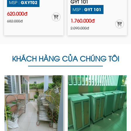
GYT 101
GXYT02
MSP :
GYT 101
MSP :
620.000đ
1.760.000đ
682.000đ
2.090.000đ
KHÁCH HÀNG CỦA CHÚNG TÔI