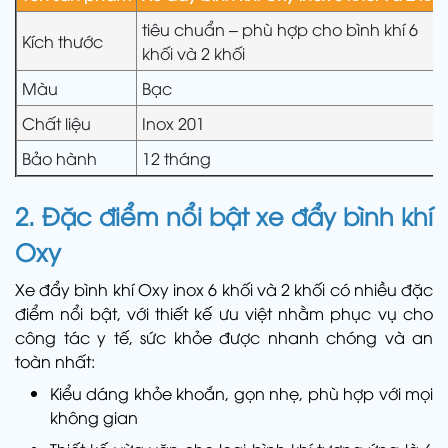
tiêu chuẩn – phù hợp cho bình khí 6
Kích thước
khối và 2 khối
Màu
Bạc
Chất liệu
Inox 201
Bảo hành
12 tháng
2. Đặc điểm nổi bật xe đẩy bình khí
Oxy
Xe đẩy bình khí Oxy inox 6 khối và 2 khối có nhiều đặc
điểm nổi bật, với thiết kế ưu việt nhằm phục vụ cho
công tác y tế, sức khỏe được nhanh chóng và an
toàn nhất:
Kiểu dáng khỏe khoắn, gọn nhẹ, phù hợp với mọi
không gian