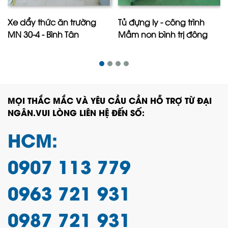
Xe dẩy thức ăn trường
Tủ đựng ly - công trình
MN 30-4 - Bình Tân
Mầm non bình trị đông
MỌI THẮC MẮC VÀ YÊU CẦU CẦN HỖ TRỢ TỪ ĐẠI
NGÂN.VUI LÒNG LIÊN HỆ ĐẾN SỐ:
HCM:
0907 113 779
0963 721 931
0987 721 931