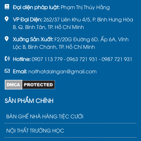
Đại diện pháp luật:
Phạm Thị Thúy Hằng
VP Đại Diện:
262/37 Liên Khu 4/5, P. Bình Hưng Hòa
B, Q. Bình Tân, TP. Hồ Chí Minh
Xưởng Sản Xuất:
F2/20G Đường 6D, Ấp 6A, Vĩnh
Lộc B, Bình Chánh, TP. Hồ Chí Minh
Hotline:
0907 113 779 - 0963 721 931 - 0987 721 931
Email:
noithatdaingan@gmail.com
SẢN PHẨM CHÍNH
BÀN GHẾ NHÀ HÀNG TIỆC CƯỚI
NỘI THẤT TRƯỜNG HỌC