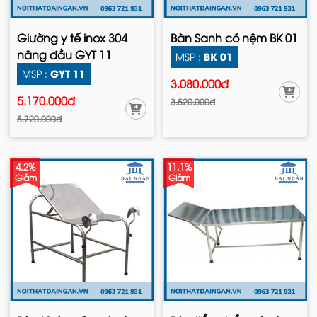
Giường y tế inox 304
Bàn Sanh có nệm BK 01
nâng đầu GYT 11
BK 01
MSP :
GYT 11
MSP :
3.080.000đ
5.170.000đ
3.520.000đ
5.720.000đ
4.2%
11.1%
Giảm
Giảm