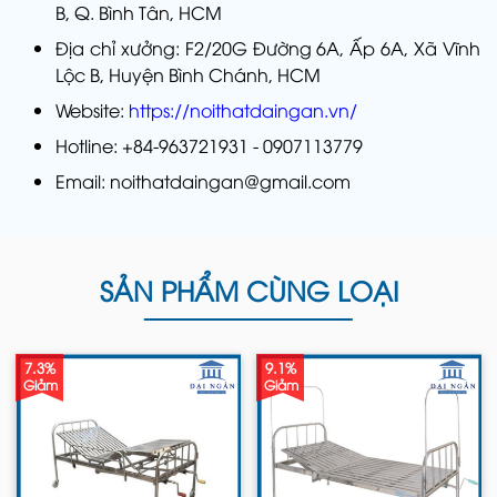
B, Q. Bình Tân, HCM
Địa chỉ xưởng: F2/20G Đường 6A, Ấp 6A, Xã Vĩnh
Lộc B, Huyện Bình Chánh, HCM
Website:
https://noithatdaingan.vn/
Hotline: +84-963721931 - 0907113779
Email: noithatdaingan@gmail.com
SẢN PHẨM CÙNG LOẠI
7.3%
9.1%
Giảm
Giảm