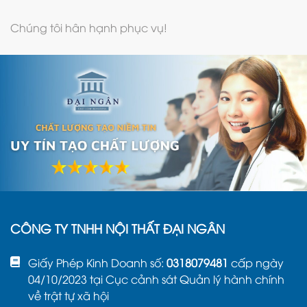
Chúng tôi hân hạnh phục vụ!
CÔNG TY TNHH NỘI THẤT ĐẠI NGÂN
Giấy Phép Kinh Doanh số:
0318079481
cấp ngày
04/10/2023 tại Cục cảnh sát Quản lý hành chính
về trật tự xã hội