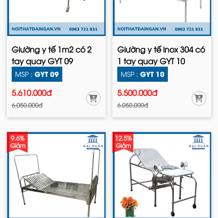
Giường y tế 1m2 có 2
Giường y tế inox 304 có
tay quay GYT 09
1 tay quay GYT 10
GYT 09
GYT 10
MSP :
MSP :
5.610.000đ
5.500.000đ
6.050.000đ
6.050.000đ
9.6%
12.5%
Giảm
Giảm