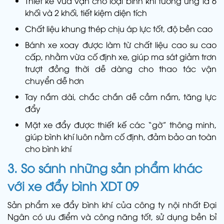
Thiết kế vừa vặn cho loại bình khí tương ứng là 6
khối và 2 khối, tiết kiệm diện tích
Chất liệu khung thép chịu áp lực tốt, độ bền cao
Bánh xe xoay được làm từ chất liệu cao su cao
cấp, nhằm vừa cố định xe, giúp ma sát giảm trơn
trượt đồng thời dễ dàng cho thao tác vận
chuyển dễ hơn
Tay nắm dài, chắc chắn dễ cầm nắm, tăng lực
đẩy
Mặt xe đẩy được thiết kế các “gờ” thông minh,
giúp bình khí luôn nằm cố định, đảm bảo an toàn
cho bình khí
3. So sánh những sản phẩm khác
với xe đẩy bình XDT 09
Sản phẩm xe đẩy bình khí của công ty nội nhất Đại
Ngân có ưu điểm và công năng tốt, sử dụng bền bỉ