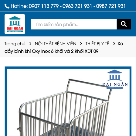
Hotline:
0907 113 779
-
0963 721 931
-
0987 721 931
Trang chủ
NỘI THẤT BỆNH VIỆN
THIẾT BỊ Y TẾ
Xe
đẩy bình khí Oxy inox 6 khối và 2 Khối XDT 09