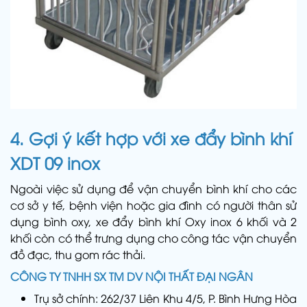
4. Gợi ý kết hợp với xe đẩy bình khí
XDT 09 inox
Ngoài việc sử dụng để vận chuyển bình khí cho các
cơ sở y tế, bệnh viện hoặc gia đình có người thân sử
dụng bình oxy, xe đẩy bình khí Oxy inox 6 khối và 2
khối còn có thể trưng dụng cho công tác vận chuyển
đồ đạc, thu gom rác thải.
CÔNG TY TNHH SX TM DV NỘI THẤT ĐẠI NGÂN
Trụ sở chính: 262/37 Liên Khu 4/5, P. Bình Hưng Hòa