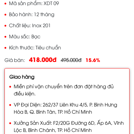
Mã sản phẩm
XDT 09
Bảo hành
12 tháng
Chất liệu
Inox 201
Màu sắc
Bạc
Kích thước
Tiêu chuẩn
418.000đ
15.6%
Giá bán
495.000đ
Giao hàng
Miễn phí vận chuyển trên đơn đặt hàng đủ
điều kiện.
VP Đại Diện: 262/37 Liên Khu 4/5, P. Bình Hưng
Hòa B, Q. Bình Tân, TP. Hồ Chí Minh
Xưởng Sản Xuất: F2/20G Đường 6D, Ấp 6A, Vĩnh
Lộc B, Bình Chánh, TP. Hồ Chí Minh