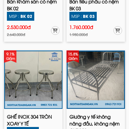
Bàn Khám sản có nệm
Bàn tiểu phẩu có nệm
BK 02
BK 03
BK 02
BK 03
MSP :
MSP :
2.530.000đ
1.760.000đ
2.640.000đ
1.980.000đ
9.1%
15.8%
Giảm
Giảm
GHẾ INOX 304 TRÒN
Giường y tế không
XOAY Y TẾ
nâng đầu, không nệm