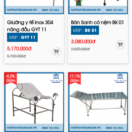
Giường y tế inox 304
Bàn Sanh có nệm BK 01
nâng đầu GYT 11
BK 01
MSP :
GYT 11
MSP :
3.080.000đ
5.170.000đ
3.520.000đ
5.720.000đ
4.2%
11.1%
Giảm
Giảm