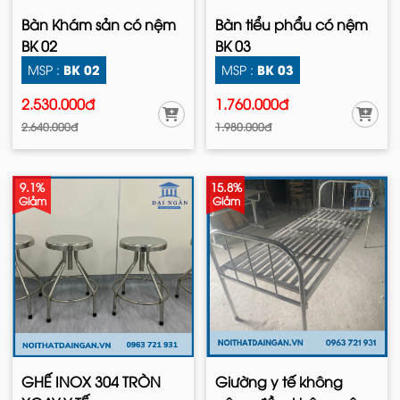
Bàn Khám sản có nệm
Bàn tiểu phẩu có nệm
BK 02
BK 03
BK 02
BK 03
MSP :
MSP :
2.530.000đ
1.760.000đ
2.640.000đ
1.980.000đ
9.1%
15.8%
Giảm
Giảm
GHẾ INOX 304 TRÒN
Giường y tế không