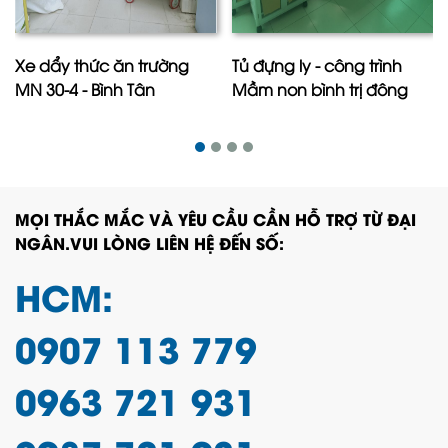
Xe dẩy thức ăn trường
Tủ đựng ly - công trình
MN 30-4 - Bình Tân
Mầm non bình trị đông
MỌI THẮC MẮC VÀ YÊU CẦU CẦN HỖ TRỢ TỪ ĐẠI
NGÂN.VUI LÒNG LIÊN HỆ ĐẾN SỐ:
HCM:
0907 113 779
0963 721 931