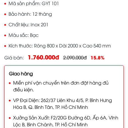
Mã sản phẩm
GYT 101
Bảo hành
12 tháng
Chất liệu
Inox 201
Màu sắc
Bạc
Kích thước
Rông 800 x Dài 2000 x Cao 540 mm
1.760.000đ
15.8%
Giá bán
2.090.000đ
Giao hàng
Miễn phí vận chuyển trên đơn đặt hàng đủ
điều kiện.
VP Đại Diện: 262/37 Liên Khu 4/5, P. Bình Hưng
Hòa B, Q. Bình Tân, TP. Hồ Chí Minh
Xưởng Sản Xuất: F2/20G Đường 6D, Ấp 6A, Vĩnh
Lộc B, Bình Chánh, TP. Hồ Chí Minh