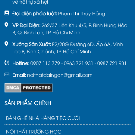
về trật tự xã hội
Đại diện pháp luật:
Phạm Thị Thúy Hằng
VP Đại Diện:
262/37 Liên Khu 4/5, P. Bình Hưng Hòa
B, Q. Bình Tân, TP. Hồ Chí Minh
Xưởng Sản Xuất:
F2/20G Đường 6D, Ấp 6A, Vĩnh
Lộc B, Bình Chánh, TP. Hồ Chí Minh
Hotline:
0907 113 779 - 0963 721 931 - 0987 721 931
Email:
noithatdaingan@gmail.com
SẢN PHẨM CHÍNH
BÀN GHẾ NHÀ HÀNG TIỆC CƯỚI
NỘI THẤT TRƯỜNG HỌC