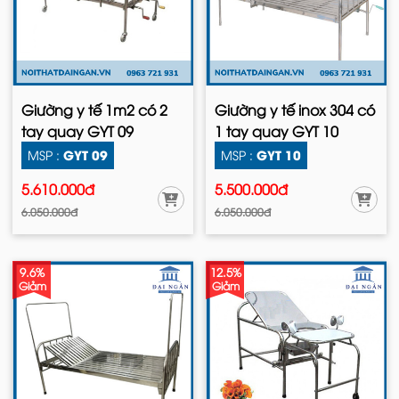
Giường y tế 1m2 có 2
Giường y tế inox 304 có
tay quay GYT 09
1 tay quay GYT 10
GYT 09
GYT 10
MSP :
MSP :
5.610.000đ
5.500.000đ
6.050.000đ
6.050.000đ
9.6%
12.5%
Giảm
Giảm