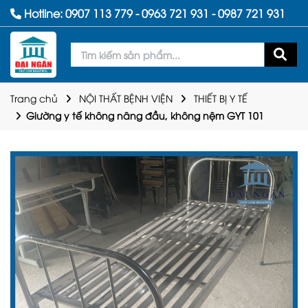
Hotline:
0907 113 779
-
0963 721 931
-
0987 721 931
Trang chủ
NỘI THẤT BỆNH VIỆN
THIẾT BỊ Y TẾ
Giường y tế không nâng đầu, không nệm GYT 101