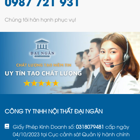
0987 721 931
Chúng tôi hân hạnh phục vụ!
CÔNG TY TNHH NỘI THẤT ĐẠI NGÂN
Giấy Phép Kinh Doanh số:
0318079481
cấp ngày
04/10/2023 tại Cục cảnh sát Quản lý hành chính