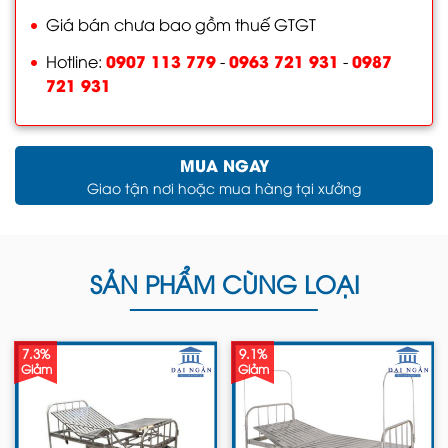
Giá bán chưa bao gồm thuế GTGT
0907 113 779
0963 721 931
0987
Hotline:
-
-
721 931
MUA NGAY
Giao tận nơi hoặc mua hàng tại xưởng
SẢN PHẨM CÙNG LOẠI
7.3%
9.1%
Giảm
Giảm