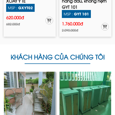
XOAY Y TẾ
nâng đầu, không nệm
GYT 101
GXYT02
MSP :
GYT 101
MSP :
620.000đ
1.760.000đ
682.000đ
2.090.000đ
KHÁCH HÀNG CỦA CHÚNG TÔI