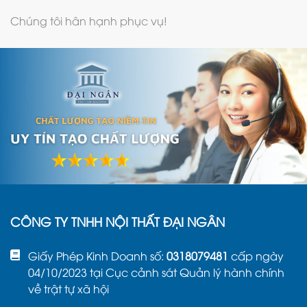
Chúng tôi hân hạnh phục vụ!
CÔNG TY TNHH NỘI THẤT ĐẠI NGÂN
Giấy Phép Kinh Doanh số:
0318079481
cấp ngày
04/10/2023 tại Cục cảnh sát Quản lý hành chính
về trật tự xã hội