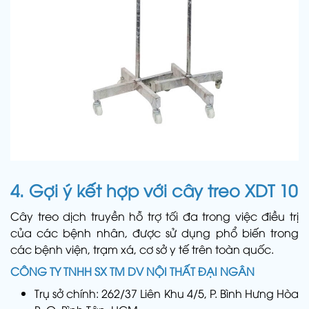
4. Gợi ý kết hợp với cây treo XDT 10
Cây treo dịch truyền hỗ trợ tối đa trong việc điều trị
của các bệnh nhân, được sử dụng phổ biến trong
các bệnh viện, trạm xá, cơ sở y tế trên toàn quốc.
CÔNG TY TNHH SX TM DV NỘI THẤT ĐẠI NGÂN
Trụ sở chính: 262/37 Liên Khu 4/5, P. Bình Hưng Hòa