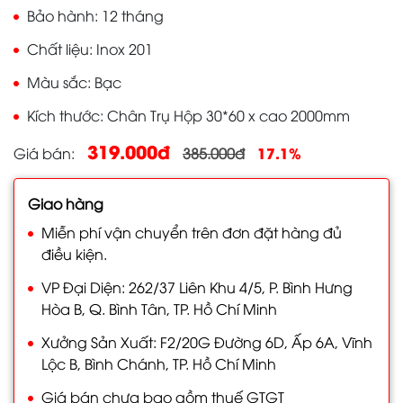
Bảo hành
12 tháng
Chất liệu
Inox 201
Màu sắc
Bạc
Kích thước
Chân Trụ Hộp 30*60 x cao 2000mm
319.000đ
17.1%
Giá bán
385.000đ
Giao hàng
Miễn phí vận chuyển trên đơn đặt hàng đủ
điều kiện.
VP Đại Diện: 262/37 Liên Khu 4/5, P. Bình Hưng
Hòa B, Q. Bình Tân, TP. Hồ Chí Minh
Xưởng Sản Xuất: F2/20G Đường 6D, Ấp 6A, Vĩnh
Lộc B, Bình Chánh, TP. Hồ Chí Minh
Giá bán chưa bao gồm thuế GTGT