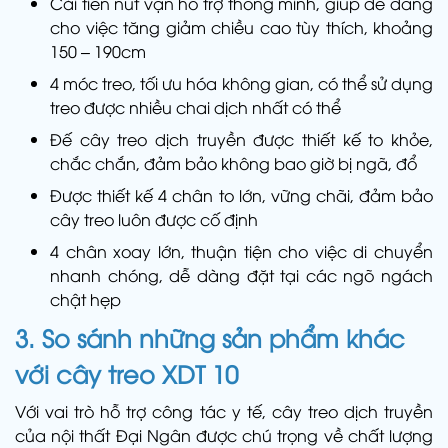
Cải tiến nút vặn hỗ trợ thông minh, giúp dễ dàng
cho việc tăng giảm chiều cao tùy thích, khoảng
150 – 190cm
4 móc treo, tối ưu hóa không gian, có thể sử dụng
treo được nhiều chai dịch nhất có thể
Đế cây treo dịch truyền được thiết kế to khỏe,
chắc chắn, đảm bảo không bao giờ bị ngã, đổ
Được thiết kế 4 chân to lớn, vững chãi, đảm bảo
cây treo luôn được cố định
4 chân xoay lớn, thuận tiện cho việc di chuyển
nhanh chóng, dễ dàng đặt tại các ngõ ngách
chật hẹp
3. So sánh những sản phẩm khác
với cây treo XDT 10
Với vai trò hỗ trợ công tác y tế, cây treo dịch truyền
của nội thất Đại Ngân được chú trọng về chất lượng