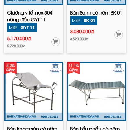
Giường y tế inox 304
Bàn Sanh có nệm BK 01
nâng đầu GYT 11
BK 01
MSP :
GYT 11
MSP :
3.080.000đ
5.170.000đ
3.520.000đ
5.720.000đ
4.2%
11.1%
Giảm
Giảm
Bàn Khám sản có nệm
Bàn tiểu phẩu có nệm