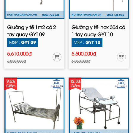
Giường y tế 1m2 có 2
Giường y tế inox 304 có
tay quay GYT 09
1 tay quay GYT 10
GYT 09
GYT 10
MSP :
MSP :
5.610.000đ
5.500.000đ
6.050.000đ
6.050.000đ
9.6%
12.5%
Giảm
Giảm