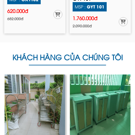
GYT 101
MSP :
620.000đ
1.760.000đ
682.000đ
2.090.000đ
KHÁCH HÀNG CỦA CHÚNG TÔI