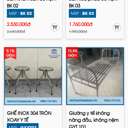
BK 02
BK 03
BK 02
BK 03
MSP :
MSP :
2.530.000đ
1.760.000đ
2.640.000đ
1.980.000đ
9.1%
15.8%
Giảm
Giảm
GHẾ INOX 304 TRÒN
Giường y tế không
XOAY Y TẾ
nâng đầu, không nệm
GYT 101
GXYT02
MSP :