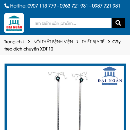
Hotline:
0907 113 779
-
0963 721 931
-
0987 721 931
Trang chủ
NỘI THẤT BỆNH VIỆN
THIẾT BỊ Y TẾ
Cây
treo dịch chuyền XDT 10