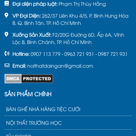
Đại diện pháp luật:
Phạm Thị Thúy Hằng
VP Đại Diện:
262/37 Liên Khu 4/5, P. Bình Hưng Hòa
B, Q. Bình Tân, TP. Hồ Chí Minh
Xưởng Sản Xuất:
F2/20G Đường 6D, Ấp 6A, Vĩnh
Lộc B, Bình Chánh, TP. Hồ Chí Minh
Hotline:
0907 113 779 - 0963 721 931 - 0987 721 931
Email:
noithatdaingan@gmail.com
SẢN PHẨM CHÍNH
BÀN GHẾ NHÀ HÀNG TIỆC CƯỚI
NỘI THẤT TRƯỜNG HỌC