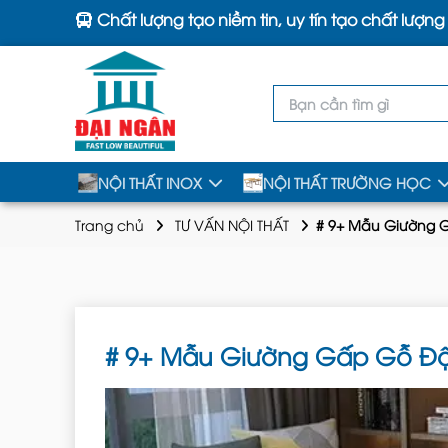
Chất lượng tạo niềm tin, uy tín tạo chất lượng
NỘI THẤT INOX
NỘI THẤT TRƯỜNG HỌC
Trang chủ
TƯ VẤN NỘI THẤT
# 9+ Mẫu Giường 
# 9+ Mẫu Giường Gấp Gỗ Độ