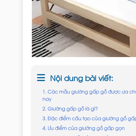
Nội dung bài viết:
1. Các mẫu giường gấp gỗ được ưa ch
nay
2. Giường gấp gỗ là gì?
3. Đặc điểm cấu tạo của giường gỗ gấ
4. Ưu điểm của giường gỗ gấp gọn