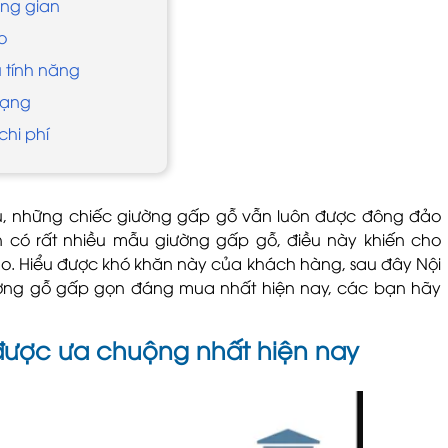
ông gian
o
 tính năng
dạng
chi phí
au, những chiếc giường gấp gỗ vẫn luôn được đông đảo
n có rất nhiều mẫu giường gấp gỗ, điều này khiến cho
ào. Hiểu được khó khăn này của khách hàng, sau đây Nội
iường gỗ gấp gọn đáng mua nhất hiện nay, các bạn hãy
được ưa chuộng nhất hiện nay