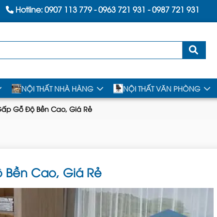
Hotline:
0907 113 779
-
0963 721 931
-
0987 721 931
NỘI THẤT NHÀ HÀNG
NỘI THẤT VĂN PHÒNG
Gấp Gỗ Độ Bền Cao, Giá Rẻ
 Bền Cao, Giá Rẻ