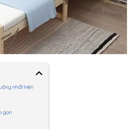
uộng nhất hiện
p gọn