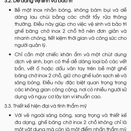
3.2. Dễ dàng vệ sinh và bảo trì
Bề mặt inox nhẵn bóng, không bám bụi và dễ
dàng lau chùi bằng các chất tẩy rửa thông
thường. Điều này giúp cho việc vệ sinh và bảo trì
ghế băng chờ inox 2 chỗ trở nên đơn giản và
nhanh chóng, tiết kiệm thời gian và công sức cho
người quản lý.
Chỉ cần một chiếc khăn ẩm và một chút dung
dịch vệ sinh, bạn có thể dễ dàng loại bỏ các vết
bẩn, vết ố hoặc dấu vân tay trên bề mặt ghế
băng chờ inox 2 chỗ, giữ cho ghế luôn sạch sẽ và
sáng bóng. Điều này đặc biệt quan trọng trong
các không gian công cộng, nơi có nhiều người sử
dụng và nguy cơ lây lan vi khuẩn cao.
3.3. Thiết kế hiện đại và tính thẩm mỹ
Với vẻ ngoài sáng bóng, sang trọng và thiết kế
đa dạng, ghế băng chờ inox 2 chỗ không chỉ là
một vật dụng mà còn là một điểm nhấn thẩm mỹ