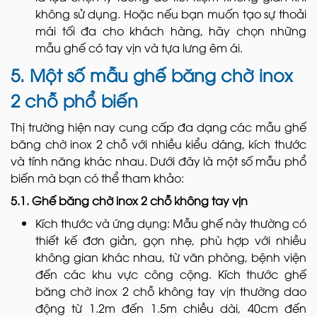
không sử dụng. Hoặc nếu bạn muốn tạo sự thoải
mái tối đa cho khách hàng, hãy chọn những
mẫu ghế có tay vịn và tựa lưng êm ái.
5. Một số mẫu ghế băng chờ inox
2 chỗ phổ biến
Thị trường hiện nay cung cấp đa dạng các mẫu ghế
băng chờ inox 2 chỗ với nhiều kiểu dáng, kích thước
và tính năng khác nhau. Dưới đây là một số mẫu phổ
biến mà bạn có thể tham khảo:
5.1. Ghế băng chờ inox 2 chỗ không tay vịn
Kích thước và ứng dụng: Mẫu ghế này thường có
thiết kế đơn giản, gọn nhẹ, phù hợp với nhiều
không gian khác nhau, từ văn phòng, bệnh viện
đến các khu vực công cộng. Kích thước ghế
băng chờ inox 2 chỗ không tay vịn thường dao
động từ 1.2m đến 1.5m chiều dài, 40cm đến