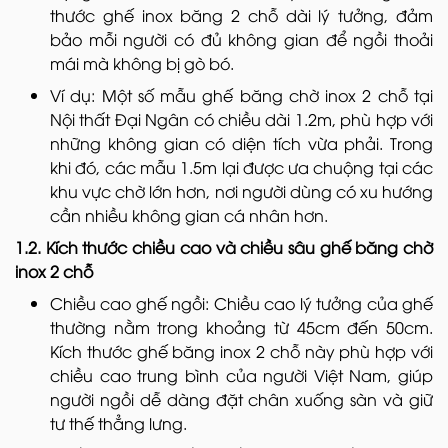
thước ghế inox băng 2 chỗ dài lý tưởng, đảm
bảo mỗi người có đủ không gian để ngồi thoải
mái mà không bị gò bó.
Ví dụ: Một số mẫu ghế băng chờ inox 2 chỗ tại
Nội thất Đại Ngân có chiều dài 1.2m, phù hợp với
những không gian có diện tích vừa phải. Trong
khi đó, các mẫu 1.5m lại được ưa chuộng tại các
khu vực chờ lớn hơn, nơi người dùng có xu hướng
cần nhiều không gian cá nhân hơn.
1.2. Kích thước chiều cao và chiều sâu ghế băng chờ
inox 2 chỗ
Chiều cao ghế ngồi: Chiều cao lý tưởng của ghế
thường nằm trong khoảng từ 45cm đến 50cm.
Kích thước ghế băng inox 2 chỗ này phù hợp với
chiều cao trung bình của người Việt Nam, giúp
người ngồi dễ dàng đặt chân xuống sàn và giữ
tư thế thẳng lưng.