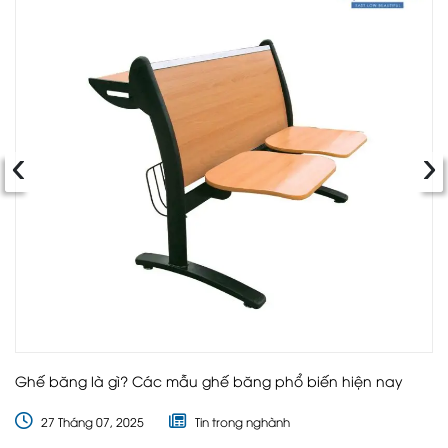
‹
›
Ghế băng là gì? Các mẫu ghế băng phổ biến hiện nay
27 Tháng 07, 2025
Tin trong nghành