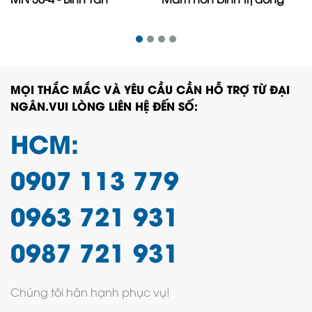
MỌI THẮC MẮC VÀ YÊU CẦU CẦN HỖ TRỢ TỪ ĐẠI
NGÂN.VUI LÒNG LIÊN HỆ ĐẾN SỐ:
HCM:
0907 113 779
0963 721 931
0987 721 931
Chúng tôi hân hạnh phục vụ!