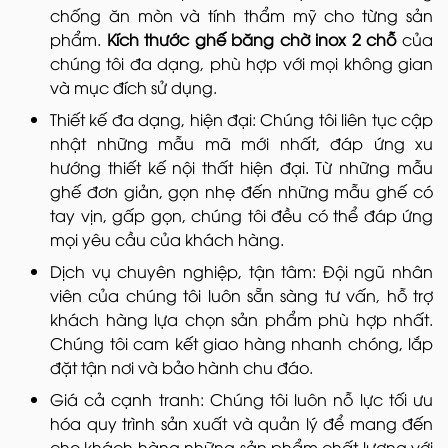
chống ăn mòn và tính thẩm mỹ cho từng sản
phẩm.
Kích thước ghế băng chờ inox 2 chỗ
của
chúng tôi đa dạng, phù hợp với mọi không gian
và mục đích sử dụng.
Thiết kế đa dạng, hiện đại: Chúng tôi liên tục cập
nhật những mẫu mã mới nhất, đáp ứng xu
hướng thiết kế nội thất hiện đại. Từ những mẫu
ghế đơn giản, gọn nhẹ đến những mẫu ghế có
tay vịn, gấp gọn, chúng tôi đều có thể đáp ứng
mọi yêu cầu của khách hàng.
Dịch vụ chuyên nghiệp, tận tâm: Đội ngũ nhân
viên của chúng tôi luôn sẵn sàng tư vấn, hỗ trợ
khách hàng lựa chọn sản phẩm phù hợp nhất.
Chúng tôi cam kết giao hàng nhanh chóng, lắp
đặt tận nơi và bảo hành chu đáo.
Giá cả cạnh tranh: Chúng tôi luôn nỗ lực tối ưu
hóa quy trình sản xuất và quản lý để mang đến
cho khách hàng những sản phẩm chất lượng với