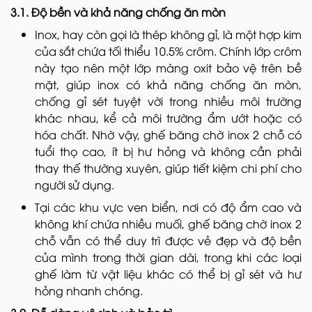
3.1. Độ bền và khả năng chống ăn mòn
Inox, hay còn gọi là thép không gỉ, là một hợp kim
của sắt chứa tối thiểu 10.5% crôm. Chính lớp crôm
này tạo nên một lớp màng oxit bảo vệ trên bề
mặt, giúp inox có khả năng chống ăn mòn,
chống gỉ sét tuyệt vời trong nhiều môi trường
khác nhau, kể cả môi trường ẩm ướt hoặc có
hóa chất. Nhờ vậy, ghế băng chờ inox 2 chỗ có
tuổi thọ cao, ít bị hư hỏng và không cần phải
thay thế thường xuyên, giúp tiết kiệm chi phí cho
người sử dụng.
Tại các khu vực ven biển, nơi có độ ẩm cao và
không khí chứa nhiều muối, ghế băng chờ inox 2
chỗ vẫn có thể duy trì được vẻ đẹp và độ bền
của mình trong thời gian dài, trong khi các loại
ghế làm từ vật liệu khác có thể bị gỉ sét và hư
hỏng nhanh chóng.