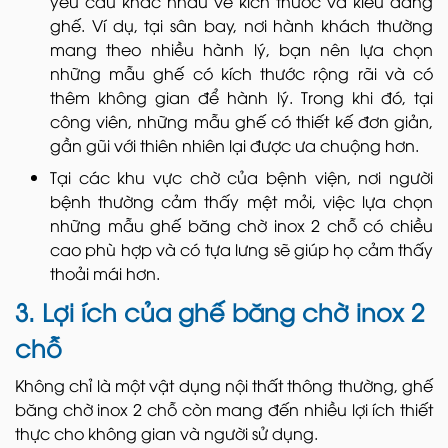
yêu cầu khác nhau về kích thước và kiểu dáng
ghế. Ví dụ, tại sân bay, nơi hành khách thường
mang theo nhiều hành lý, bạn nên lựa chọn
những mẫu ghế có kích thước rộng rãi và có
thêm không gian để hành lý. Trong khi đó, tại
công viên, những mẫu ghế có thiết kế đơn giản,
gần gũi với thiên nhiên lại được ưa chuộng hơn.
Tại các khu vực chờ của bệnh viện, nơi người
bệnh thường cảm thấy mệt mỏi, việc lựa chọn
những mẫu ghế băng chờ inox 2 chỗ có chiều
cao phù hợp và có tựa lưng sẽ giúp họ cảm thấy
thoải mái hơn.
3. Lợi ích của ghế băng chờ inox 2
chỗ
Không chỉ là một vật dụng nội thất thông thường, ghế
băng chờ inox 2 chỗ còn mang đến nhiều lợi ích thiết
thực cho không gian và người sử dụng.