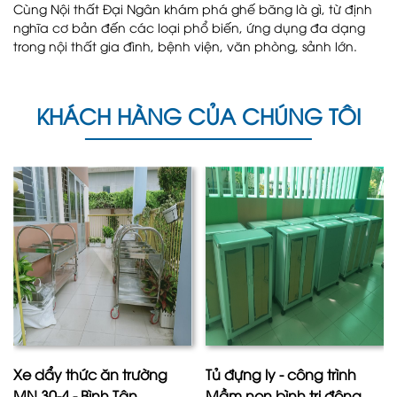
Cùng Nội thất Đại Ngân khám phá ghế băng là gì, từ định
nghĩa cơ bản đến các loại phổ biến, ứng dụng đa dạng
trong nội thất gia đình, bệnh viện, văn phòng, sảnh lớn.
KHÁCH HÀNG CỦA CHÚNG TÔI
Xe dẩy thức ăn trường
Tủ đựng ly - công trình
MN 30-4 - Bình Tân
Mầm non bình trị đông