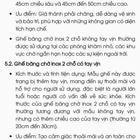
45cm chiều sâu và 45cm đến 50cm chiều cao.
Ưu điểm: Giá thành phải chăng, dễ dàng vệ sinh
và bảo trì, phù hợp với những không gian có diện
tích hạn chế.
Ghế băng chờ inox 2 chỗ không tay vịn thường
được sử dụng tại các phòng khám nhỏ, các khu
vực chờ ngắn hạn hoặc các sự kiện ngoài trời.
5.2. Ghế băng chờ inox 2 chỗ có tay vịn
Kích thước và tính tiện dụng: Mẫu ghế này được
trang bị thêm tay vịn, mang đến sự thoải mái và
hỗ trợ cho người sử dụng, đặc biệt là người lớn
tuổi hoặc người có vấn đề về sức khỏe. Kích
thước của ghế băng chờ inox 2 chỗ có tay vịn
thường tương đương với mẫu không tay vịn,
nhưng có thêm chiều cao của tay vịn (thường từ
20cm đến 30cm).
Ưu điểm: Tạo cảm giác thoải mái và an toàn cho