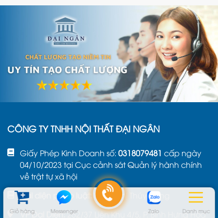
CÔNG TY TNHH NỘI THẤT ĐẠI NGÂN
Giấy Phép Kinh Doanh số:
0318079481
cấp ngày
04/10/2023 tại Cục cảnh sát Quản lý hành chính
về trật tự xã hội
Đại diện pháp luật:
Phạm Thị Thúy Hằng
Giỏ hàng
Messenger
Zalo
Danh mục
VP Đại Diện:
262/37 Liên Khu 4/5, P. Bình Hưng Hòa