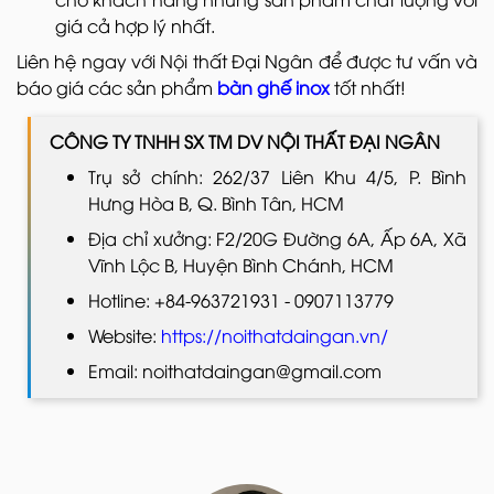
giá cả hợp lý nhất.
Liên hệ ngay với Nội thất Đại Ngân để được tư vấn và
báo giá các sản phẩm
bàn ghế inox
tốt nhất!
CÔNG TY TNHH SX TM DV NỘI THẤT ĐẠI NGÂN
Trụ sở chính: 262/37 Liên Khu 4/5, P. Bình
Hưng Hòa B, Q. Bình Tân, HCM
Địa chỉ xưởng: F2/20G Đường 6A, Ấp 6A, Xã
Vĩnh Lộc B, Huyện Bình Chánh, HCM
Hotline: +84-963721931 - 0907113779
Website:
https://noithatdaingan.vn/
Email: noithatdaingan@gmail.com