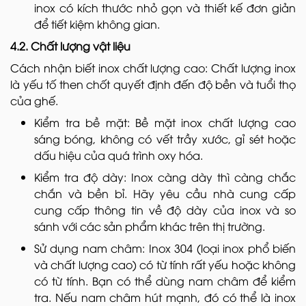
inox có kích thước nhỏ gọn và thiết kế đơn giản
để tiết kiệm không gian.
4.2. Chất lượng vật liệu
Cách nhận biết inox chất lượng cao: Chất lượng inox
là yếu tố then chốt quyết định đến độ bền và tuổi thọ
của ghế.
Kiểm tra bề mặt: Bề mặt inox chất lượng cao
sáng bóng, không có vết trầy xước, gỉ sét hoặc
dấu hiệu của quá trình oxy hóa.
Kiểm tra độ dày: Inox càng dày thì càng chắc
chắn và bền bỉ. Hãy yêu cầu nhà cung cấp
cung cấp thông tin về độ dày của inox và so
sánh với các sản phẩm khác trên thị trường.
Sử dụng nam châm: Inox 304 (loại inox phổ biến
và chất lượng cao) có từ tính rất yếu hoặc không
có từ tính. Bạn có thể dùng nam châm để kiểm
tra. Nếu nam châm hút mạnh, đó có thể là inox