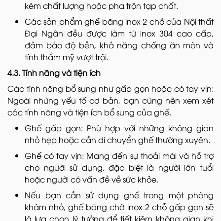
kém chất lượng hoặc pha trộn tạp chất.
Các sản phẩm ghế băng inox 2 chỗ của Nội thất
Đại Ngân đều được làm từ inox 304 cao cấp,
đảm bảo độ bền, khả năng chống ăn mòn và
tính thẩm mỹ vượt trội.
4.3. Tính năng và tiện ích
Các tính năng bổ sung như gấp gọn hoặc có tay vịn:
Ngoài những yếu tố cơ bản, bạn cũng nên xem xét
các tính năng và tiện ích bổ sung của ghế.
Ghế gấp gọn: Phù hợp với những không gian
nhỏ hẹp hoặc cần di chuyển ghế thường xuyên.
Ghế có tay vịn: Mang đến sự thoải mái và hỗ trợ
cho người sử dụng, đặc biệt là người lớn tuổi
hoặc người có vấn đề về sức khỏe.
Nếu bạn cần sử dụng ghế trong một phòng
khám nhỏ, ghế băng chờ inox 2 chỗ gấp gọn sẽ
là lựa chọn lý tưởng để tiết kiệm không gian khi