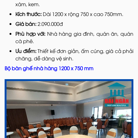
xám, kem.
Kích thước:
Dài 1200 x rộng 750 x cao 750mm.
Giá bán:
2.090.000đ
Phù hợp với:
Nhà hàng gia đình, quán ăn, quán
cà phê.
Ưu điểm:
Thiết kế đơn giản, ấm cúng, giá cả phải
chăng, dễ dàng vệ sinh.
Bộ bàn ghế nhà hàng 1200 x 750 mm