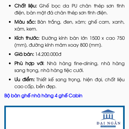
Chất liệu:
Ghế bọc da PU chân thép sơn tĩnh
điện, bàn mặt đá chân thép sơn tĩnh điện.
Màu sắc:
Bàn trắng, đen, xám; ghế cam, xanh,
xám, kem.
Kích thước
: Đường kính bàn lớn 1500 x cao 750
(mm), đường kính mâm xoay 800 (mm).
Giá bán:
14.200.000đ
Phù hợp với
: Nhà hàng fine-dining, nhà hàng
sang trọng, nhà hàng tiệc cưới.
Ưu điểm:
Thiết kế sang trọng, hiện đại, chất liệu
cao cấp, bền đẹp.
Bộ bàn ghế nhà hàng 4 ghế Cabin