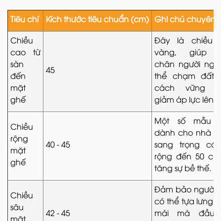
Tiêu chí
Kích thước tiêu chuẩn (cm)
Ghi chú chuyên
Chiều
Đây là chiều 
cao từ
vàng, giúp 
sàn
chân người ngồ
45
đến
thể chạm đất 
mặt
cách vững ch
ghế
giảm áp lực lên đ
Một số mẫu 
Chiều
dành cho nhà h
rộng
40 - 45
sang trọng có 
mặt
rộng đến 50 cm
ghế
tăng sự bề thế.
Đảm bảo người 
Chiều
có thể tựa lưng t
sâu
42 - 45
mái mà đầu 
mặt