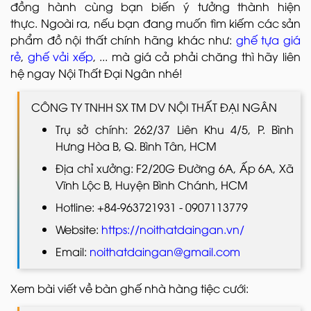
đồng hành cùng bạn biến ý tưởng thành hiện
thực. Ngoài ra, nếu bạn đang muốn tìm kiếm các sản
phẩm đồ nội thất chính hãng khác như:
ghế tựa giá
rẻ
,
ghế vải xếp
, ... mà giá cả phải chăng thì hãy liên
hệ ngay Nội Thất Đại Ngân nhé!
CÔNG TY TNHH SX TM DV NỘI THẤT ĐẠI NGÂN
Trụ sở chính: 262/37 Liên Khu 4/5, P. Bình
Hưng Hòa B, Q. Bình Tân, HCM
Địa chỉ xưởng: F2/20G Đường 6A, Ấp 6A, Xã
Vĩnh Lộc B, Huyện Bình Chánh, HCM
Hotline: +84-963721931 - 0907113779
Website:
https://noithatdaingan.vn/
Email:
noithatdaingan@gmail.com
Xem bài viết về bàn ghế nhà hàng tiệc cưới: