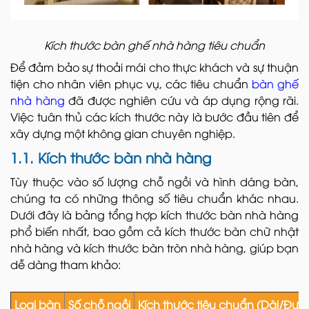
Kích thước bàn ghế nhà hàng tiêu chuẩn
Để đảm bảo sự thoải mái cho thực khách và sự thuận
tiện cho nhân viên phục vụ, các tiêu chuẩn
bàn ghế
nhà hàng
đã được nghiên cứu và áp dụng rộng rãi.
Việc tuân thủ các kích thước này là bước đầu tiên để
xây dựng một không gian chuyên nghiệp.
1.1. Kích thước bàn nhà hàng
Tùy thuộc vào số lượng chỗ ngồi và hình dáng bàn,
chúng ta có những thông số tiêu chuẩn khác nhau.
Dưới đây là bảng tổng hợp kích thước bàn nhà hàng
phổ biến nhất, bao gồm cả kích thước bàn chữ nhật
nhà hàng và kích thước bàn tròn nhà hàng, giúp bạn
dễ dàng tham khảo:
Loại bàn
Số chỗ ngồi
Kích thước tiêu chuẩn (Dài/Đườ