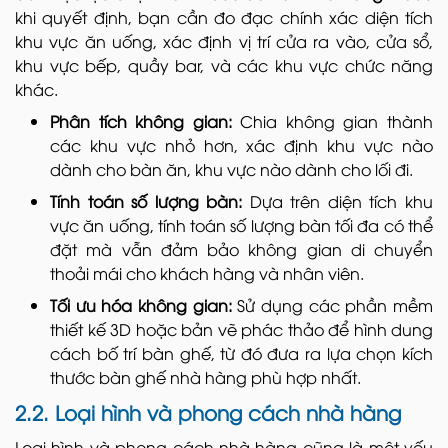
khi quyết định, bạn cần đo đạc chính xác diện tích
khu vực ăn uống, xác định vị trí cửa ra vào, cửa sổ,
khu vực bếp, quầy bar, và các khu vực chức năng
khác.
Phân tích không gian:
Chia không gian thành
các khu vực nhỏ hơn, xác định khu vực nào
dành cho bàn ăn, khu vực nào dành cho lối đi.
Tính toán số lượng bàn:
Dựa trên diện tích khu
vực ăn uống, tính toán số lượng bàn tối đa có thể
đặt mà vẫn đảm bảo không gian di chuyển
thoải mái cho khách hàng và nhân viên.
Tối ưu hóa không gian:
Sử dụng các phần mềm
thiết kế 3D hoặc bản vẽ phác thảo để hình dung
cách bố trí bàn ghế, từ đó đưa ra lựa chọn kích
thước bàn ghế nhà hàng phù hợp nhất.
2.2. Loại hình và phong cách nhà hàng
Loại hình và phong cách nhà hàng cũng là một yếu