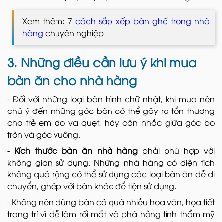
Xem thêm: 7
cách sắp xếp bàn ghế trong nhà
hàng
chuyên nghiệp
3. Những điều cần lưu ý khi mua
bàn ăn cho nhà hàng
- Đối với những loại bàn hình chữ nhật, khi mua nên
chú ý đến những góc bàn có thể gây ra tổn thương
cho trẻ em do va quẹt, hãy cân nhắc giữa góc bo
tròn và góc vuông.
-
Kích thước bàn ăn nhà hàng
phải phù hợp với
không gian sử dụng. Những nhà hàng có diện tích
không quá rộng có thể sử dụng các loại bàn ăn dễ di
chuyển, ghép với bàn khác để tiện sử dụng.
- Không nên dùng bàn có quá nhiều hoa văn, họa tiết
trang trí vì dễ làm rối mắt và phá hỏng tính thẩm mỹ