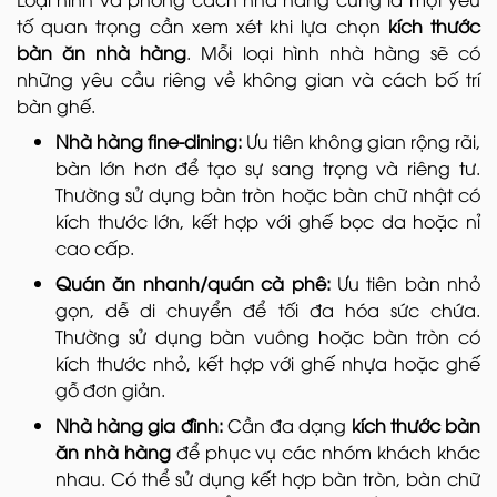
tố quan trọng cần xem xét khi lựa chọn
kích thước
bàn ăn nhà hàng
. Mỗi loại hình nhà hàng sẽ có
những yêu cầu riêng về không gian và cách bố trí
bàn ghế.
Nhà hàng fine-dining:
Ưu tiên không gian rộng rãi,
bàn lớn hơn để tạo sự sang trọng và riêng tư.
Thường sử dụng bàn tròn hoặc bàn chữ nhật có
kích thước lớn, kết hợp với ghế bọc da hoặc nỉ
cao cấp.
Quán ăn nhanh/quán cà phê:
Ưu tiên bàn nhỏ
gọn, dễ di chuyển để tối đa hóa sức chứa.
Thường sử dụng bàn vuông hoặc bàn tròn có
kích thước nhỏ, kết hợp với ghế nhựa hoặc ghế
gỗ đơn giản.
Nhà hàng gia đình:
Cần đa dạng
kích thước bàn
ăn nhà hàng
để phục vụ các nhóm khách khác
nhau. Có thể sử dụng kết hợp bàn tròn, bàn chữ