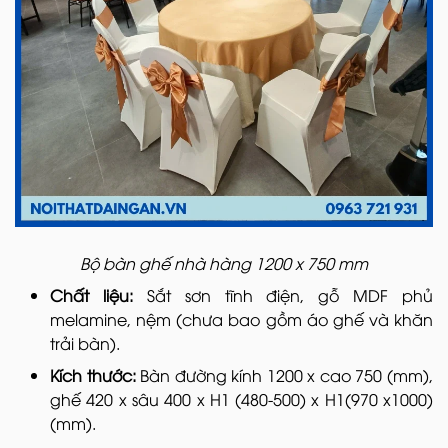
Bộ bàn ghế nhà hàng 1200 x 750 mm
Chất liệu:
Sắt sơn tĩnh điện, gỗ MDF phủ
melamine, nệm (chưa bao gồm áo ghế và khăn
trải bàn).
Kích thước:
Bàn đường kính 1200 x cao 750 (mm),
ghế 420 x sâu 400 x H1 (480-500) x H1(970 x1000)
(mm).