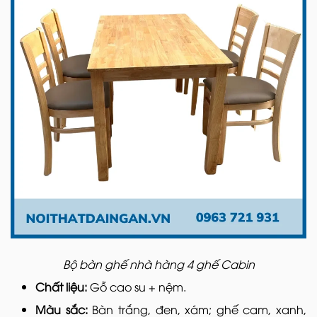
Bộ bàn ghế nhà hàng 4 ghế Cabin
Chất liệu:
Gỗ cao su + nệm.
Màu sắc:
Bàn trắng, đen, xám; ghế cam, xanh,