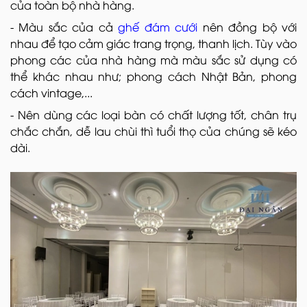
của toàn bộ nhà hàng.
- Màu sắc của cả
ghế đám cưới
nên đồng bộ với
nhau để tạo cảm giác trang trọng, thanh lịch. Tùy vào
phong các của nhà hàng mà màu sắc sử dụng có
thể khác nhau như; phong cách Nhật Bản, phong
cách vintage,...
- Nên dùng các loại bàn có chất lượng tốt, chân trụ
chắc chắn, dễ lau chùi thì tuổi thọ của chúng sẽ kéo
dài.