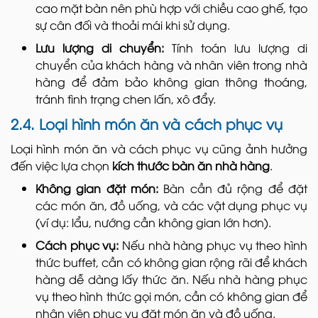
cao mặt bàn nên phù hợp với chiều cao ghế, tạo
sự cân đối và thoải mái khi sử dụng.
Lưu lượng di chuyển:
Tính toán lưu lượng di
chuyển của khách hàng và nhân viên trong nhà
hàng để đảm bảo không gian thông thoáng,
tránh tình trạng chen lấn, xô đẩy.
2.4. Loại hình món ăn và cách phục vụ
Loại hình món ăn và cách phục vụ cũng ảnh hưởng
đến việc lựa chọn
kích thước bàn ăn nhà hàng
.
Không gian đặt món:
Bàn cần đủ rộng để đặt
các món ăn, đồ uống, và các vật dụng phục vụ
(ví dụ: lẩu, nướng cần không gian lớn hơn).
Cách phục vụ:
Nếu nhà hàng phục vụ theo hình
thức buffet, cần có không gian rộng rãi để khách
hàng dễ dàng lấy thức ăn. Nếu nhà hàng phục
vụ theo hình thức gọi món, cần có không gian để
nhân viên phục vụ đặt món ăn và đồ uống.