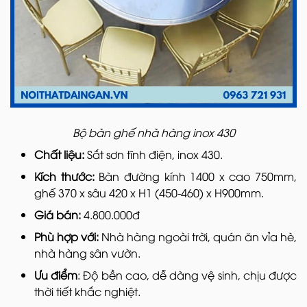
Bộ bàn ghế nhà hàng inox 430
Chất liệu:
Sắt sơn tĩnh điện, inox 430.
Kích thước:
Bàn đường kính 1400 x cao 750mm,
ghế 370 x sâu 420 x H1 (450-460) x H900mm.
Giá bán:
4.800.000đ
Phù hợp với:
Nhà hàng ngoài trời, quán ăn vỉa hè,
nhà hàng sân vườn.
Ưu điểm
: Độ bền cao, dễ dàng vệ sinh, chịu được
thời tiết khắc nghiệt.