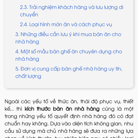
2.3. Trải nghiệm khách hàng và lưu lượng di
chuyển
2.4. Loại hình món ăn và cách phục vụ
3. Những điều cần lưu ý khi mua bàn ăn cho
nhà hàng
4. Một số mẫu bàn ghế ăn chuyên dụng cho
nhà hàng
5. Đơn vị cung cấp bàn ghế nhà hàng uy tín,
chất lượng
Ngoài các yếu tố về thức ăn, thái độ phục vụ, thiết
kế,.. thì
kích thước bàn ăn nhà hàng
cũng là một
trong những yếu tố quyết định nhà hàng đó có đạt
chuẩn hay không. Dựa vào diện tích không gian, nhu
cầu sử dụng mà chủ nhà hàng sẽ đưa ra những lựa
chọn về kích thước, tuy nhiên hiện nay có nhiều loại