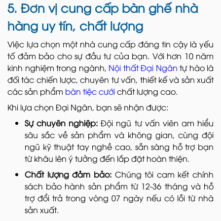
5. Đơn vị cung cấp bàn ghế nhà
hàng uy tín, chất lượng
Việc lựa chọn một nhà cung cấp đáng tin cậy là yếu
tố đảm bảo cho sự đầu tư của bạn. Với hơn 10 năm
kinh nghiệm trong ngành,
Nội thất Đại Ngân
tự hào là
đối tác chiến lược, chuyên tư vấn, thiết kế và sản xuất
các sản phẩm
bàn tiệc cưới
chất lượng cao.
Khi lựa chọn Đại Ngân, bạn sẽ nhận được:
Sự chuyên nghiệp:
Đội ngũ tư vấn viên am hiểu
sâu sắc về sản phẩm và không gian, cùng đội
ngũ kỹ thuật tay nghề cao, sẵn sàng hỗ trợ bạn
từ khâu lên ý tưởng đến lắp đặt hoàn thiện.
Chất lượng đảm bảo:
Chúng tôi cam kết chính
sách bảo hành sản phẩm từ 12-36 tháng và hỗ
trợ đổi trả trong vòng 07 ngày nếu có lỗi từ nhà
sản xuất.