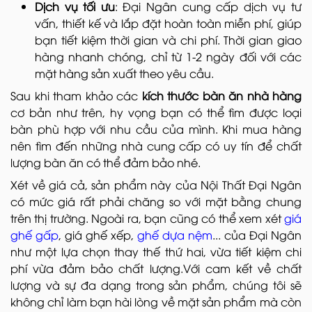
Dịch vụ tối ưu
: Đại Ngân cung cấp dịch vụ tư
vấn, thiết kế và lắp đặt hoàn toàn miễn phí, giúp
bạn tiết kiệm thời gian và chi phí. Thời gian giao
hàng nhanh chóng, chỉ từ 1-2 ngày đối với các
mặt hàng sản xuất theo yêu cầu.
Sau khi tham khảo các
kích thước bàn ăn nhà hàng
cơ bản như trên, hy vọng bạn có thể tìm được loại
bàn phù hợp với nhu cầu của mình. Khi mua hàng
nên tìm đến những nhà cung cấp có uy tín để chất
lượng bàn ăn có thể đảm bảo nhé.
Xét về giá cả, sản phẩm này của Nội Thất Đại Ngân
có mức giá rất phải chăng so với mặt bằng chung
trên thị trường. Ngoài ra, bạn cũng có thể xem xét
giá
ghế gấp
, giá ghế xếp,
ghế dựa nệm
... của Đại Ngân
như một lựa chọn thay thế thứ hai, vừa tiết kiệm chi
phí vừa đảm bảo chất lượng.Với cam kết về chất
lượng và sự đa dạng trong sản phẩm, chúng tôi sẽ
không chỉ làm bạn hài lòng về mặt sản phẩm mà còn