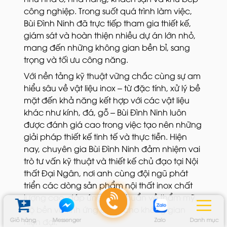
công nghiệp. Trong suốt quá trình làm việc,
Bùi Đình Ninh đã trực tiếp tham gia thiết kế,
giám sát và hoàn thiện nhiều dự án lớn nhỏ,
mang đến những không gian bền bỉ, sang
trọng và tối ưu công năng.
Với nền tảng kỹ thuật vững chắc cùng sự am
hiểu sâu về vật liệu inox – từ đặc tính, xử lý bề
mặt đến khả năng kết hợp với các vật liệu
khác như kính, đá, gỗ – Bùi Đình Ninh luôn
được đánh giá cao trong việc tạo nên những
giải pháp thiết kế tinh tế và thực tiễn. Hiện
nay, chuyên gia Bùi Đình Ninh đảm nhiệm vai
trò tư vấn kỹ thuật và thiết kế chủ đạo tại Nội
thất Đại Ngân, nơi anh cùng đội ngũ phát
triển các dòng sản phẩm nội thất inox chất
lượng cao, đáp ứng tiêu chuẩn về thẩm mỹ,
độ bền và tính ứng dụng cho không gian
Giỏ hàng
Messenger
Zalo
Danh mục
hiện đại.