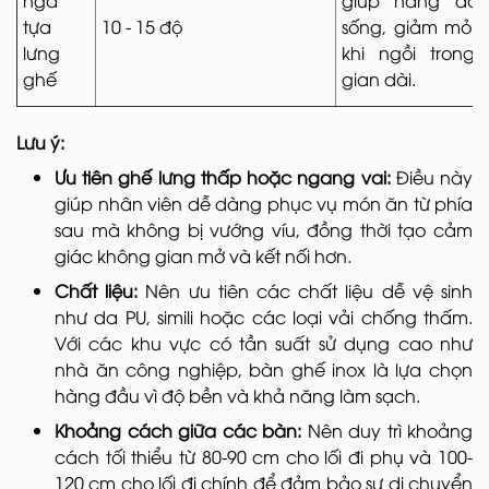
tựa
10 - 15 độ
sống, giảm mỏi 
lưng
khi ngồi trong 
ghế
gian dài.
Lưu ý:
Ưu tiên ghế lưng thấp hoặc ngang vai:
Điều này
giúp nhân viên dễ dàng phục vụ món ăn từ phía
sau mà không bị vướng víu, đồng thời tạo cảm
giác không gian mở và kết nối hơn.
Chất liệu:
Nên ưu tiên các chất liệu dễ vệ sinh
như da PU, simili hoặc các loại vải chống thấm.
Với các khu vực có tần suất sử dụng cao như
nhà ăn công nghiệp, bàn ghế inox là lựa chọn
hàng đầu vì độ bền và khả năng làm sạch.
Khoảng cách giữa các bàn:
Nên duy trì khoảng
cách tối thiểu từ 80-90 cm cho lối đi phụ và 100-
120 cm cho lối đi chính để đảm bảo sự di chuyển