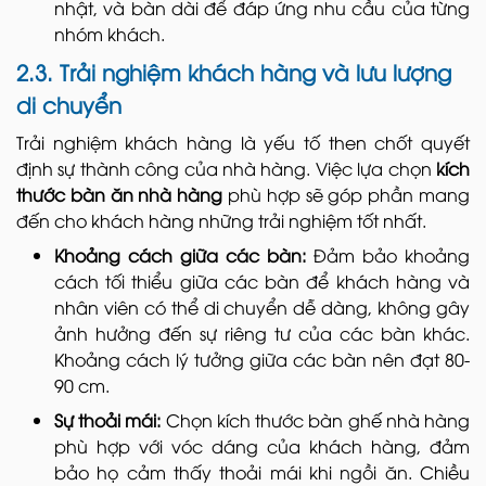
nhật, và bàn dài để đáp ứng nhu cầu của từng
nhóm khách.
2.3. Trải nghiệm khách hàng và lưu lượng
di chuyển
Trải nghiệm khách hàng là yếu tố then chốt quyết
định sự thành công của nhà hàng. Việc lựa chọn
kích
thước bàn ăn nhà hàng
phù hợp sẽ góp phần mang
đến cho khách hàng những trải nghiệm tốt nhất.
Khoảng cách giữa các bàn:
Đảm bảo khoảng
cách tối thiểu giữa các bàn để khách hàng và
nhân viên có thể di chuyển dễ dàng, không gây
ảnh hưởng đến sự riêng tư của các bàn khác.
Khoảng cách lý tưởng giữa các bàn nên đạt 80-
90 cm.
Sự thoải mái:
Chọn kích thước bàn ghế nhà hàng
phù hợp với vóc dáng của khách hàng, đảm
bảo họ cảm thấy thoải mái khi ngồi ăn. Chiều