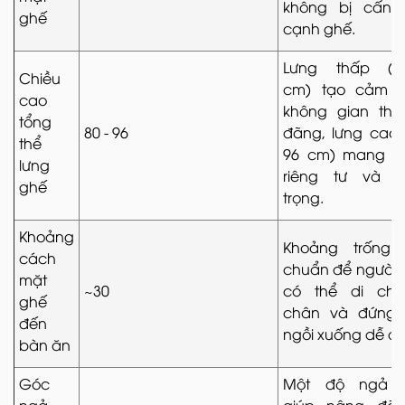
không bị cấn 
ghế
cạnh ghế.
Lưng thấp (80
Chiều
cm) tạo cảm g
cao
không gian tho
tổng
80 - 96
đãng, lưng cao 
thể
96 cm) mang lạ
lưng
riêng tư và s
ghế
trọng.
Khoảng
Khoảng trống t
cách
chuẩn để người 
mặt
~30
có thể di chu
ghế
chân và đứng l
đến
ngồi xuống dễ d
bàn ăn
Góc
Một độ ngả 
ngả
giúp nâng đỡ 