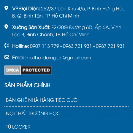
VP Đại Diện:
262/37 Liên Khu 4/5, P. Bình Hưng Hòa
B, Q. Bình Tân, TP. Hồ Chí Minh
Xưởng Sản Xuất:
F2/20G Đường 6D, Ấp 6A, Vĩnh
Lộc B, Bình Chánh, TP. Hồ Chí Minh
Hotline:
0907 113 779 - 0963 721 931 - 0987 721 931
Email:
noithatdaingan@gmail.com
SẢN PHẨM CHÍNH
BÀN GHẾ NHÀ HÀNG TIỆC CƯỚI
NỘI THẤT TRƯỜNG HỌC
TỦ LOCKER