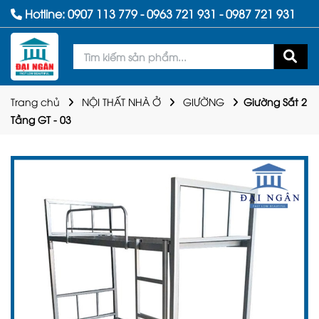
Hotline:
0907 113 779
-
0963 721 931
-
0987 721 931
Trang chủ
NỘI THẤT NHÀ Ở
GIƯỜNG
Giường Sắt 2
Tầng GT - 03