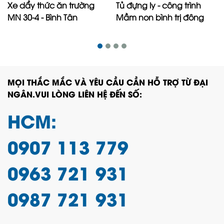
Xe dẩy thức ăn trường
Tủ đựng ly - công trình
MN 30-4 - Bình Tân
Mầm non bình trị đông
MỌI THẮC MẮC VÀ YÊU CẦU CẦN HỖ TRỢ TỪ ĐẠI
NGÂN.VUI LÒNG LIÊN HỆ ĐẾN SỐ:
HCM:
0907 113 779
0963 721 931
0987 721 931