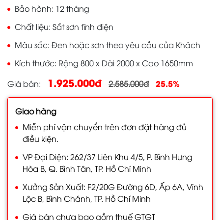
Bảo hành
12 tháng
Chất liệu
Sắt sơn tĩnh điện
Màu sắc
Đen hoặc sơn theo yêu cầu của Khách
Kích thước
Rộng 800 x Dài 2000 x Cao 1650mm
1.925.000đ
25.5%
Giá bán
2.585.000đ
Giao hàng
Miễn phí vận chuyển trên đơn đặt hàng đủ
điều kiện.
VP Đại Diện: 262/37 Liên Khu 4/5, P. Bình Hưng
Hòa B, Q. Bình Tân, TP. Hồ Chí Minh
Xưởng Sản Xuất: F2/20G Đường 6D, Ấp 6A, Vĩnh
Lộc B, Bình Chánh, TP. Hồ Chí Minh
Giá bán chưa bao gồm thuế GTGT