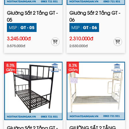
Giường Sắt 2 Tầng GT -
Giường Sắt 2 Tầng GT -
05
06
GT - 05
GT - 06
MSP :
MSP :
3.245.000đ
2.310.000đ
3.575.000đ
2.530.000đ
8.3%
8.3%
Giảm
Giảm
Giường Sắt 2 Tầng GT -
GIƯỜNG SẮT 2 TẦNG