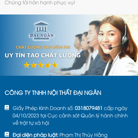
Chúng tôi hân hạnh phục vụ!
CÔNG TY TNHH NỘI THẤT ĐẠI NGÂN
Giấy Phép Kinh Doanh số:
0318079481
cấp ngày
04/10/2023 tại Cục cảnh sát Quản lý hành chính
về trật tự xã hội
Đại diện pháp luật:
Phạm Thị Thúy Hằng