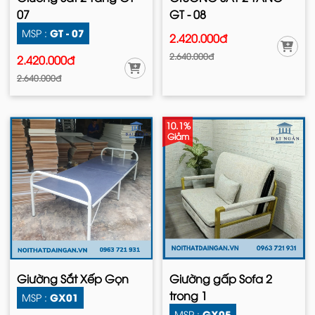
07
GT - 08
GT - 07
MSP :
2.420.000đ
2.640.000đ
2.420.000đ
2.640.000đ
10.1%
Giảm
Giường Sắt Xếp Gọn
Giường gấp Sofa 2
trong 1
GX01
MSP :
GX05
MSP :