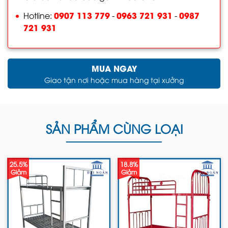
0907 113 779
0963 721 931
0987
Hotline:
-
-
721 931
MUA NGAY
Giao tận nơi hoặc mua hàng tại xưởng
SẢN PHẨM CÙNG LOẠI
25.5%
18.8%
Giảm
Giảm