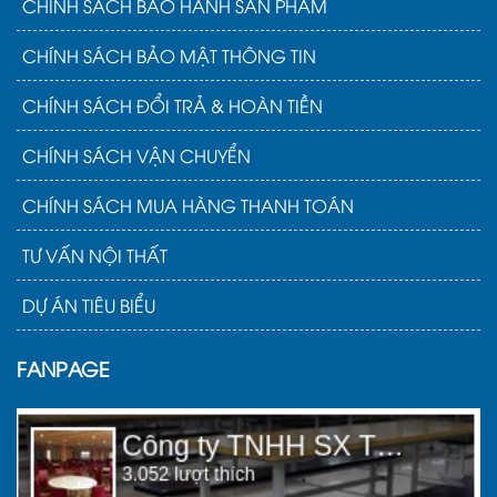
CHÍNH SÁCH BẢO HÀNH SẢN PHẨM
CHÍNH SÁCH BẢO MẬT THÔNG TIN
CHÍNH SÁCH ĐỔI TRẢ & HOÀN TIỀN
CHÍNH SÁCH VẬN CHUYỂN
CHÍNH SÁCH MUA HÀNG THANH TOÁN
TƯ VẤN NỘI THẤT
DỰ ÁN TIÊU BIỂU
FANPAGE