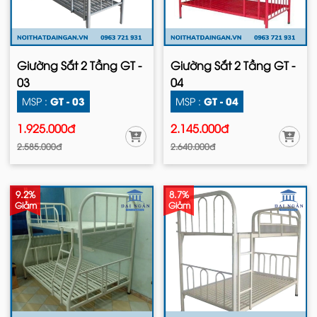
Giường Sắt 2 Tầng GT -
Giường Sắt 2 Tầng GT -
03
04
GT - 03
GT - 04
MSP :
MSP :
1.925.000đ
2.145.000đ
2.585.000đ
2.640.000đ
9.2%
8.7%
Giảm
Giảm