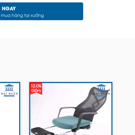
 NGAY
c mua hàng tại xưởng
12.0%
Giảm