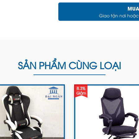
MUA
Giao tận nơi hoặ
SẢN PHẨM CÙNG LOẠI
8.3%
Giảm