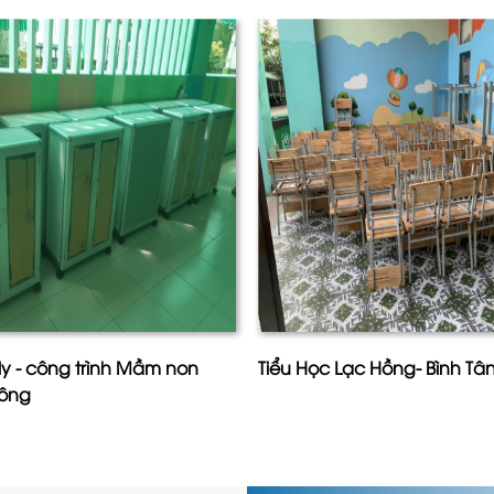
ly - công trình Mầm non
Tiểu Học Lạc Hồng- Bình T
đông