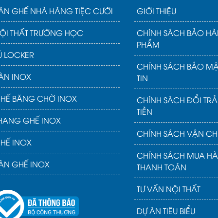
ÀN GHẾ NHÀ HÀNG TIỆC CƯỚI
GIỚI THIỆU
ỘI THẤT TRƯỜNG HỌC
CHÍNH SÁCH BẢO HÀ
PHẨM
Ủ LOCKER
CHÍNH SÁCH BẢO M
ÀN INOX
TIN
HẾ BĂNG CHỜ INOX
CHÍNH SÁCH ĐỔI TR
TIỀN
HANG GHẾ INOX
CHÍNH SÁCH VẬN CH
HẾ INOX
CHÍNH SÁCH MUA H
ÀN GHẾ INOX
THANH TOÁN
TƯ VẤN NỘI THẤT
DỰ ÁN TIÊU BIỂU