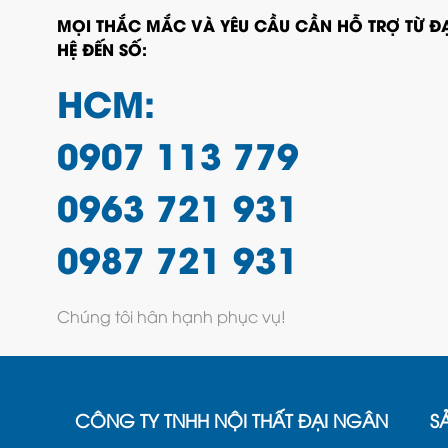
MỌI THẮC MẮC VÀ YÊU CẦU CẦN HỖ TRỢ TỪ ĐẠ
HỆ ĐẾN SỐ:
HCM:
0907 113 779
0963 721 931
0987 721 931
Chúng tôi hân hạnh phục vụ!
CÔNG TY TNHH NỘI THẤT ĐẠI NGÂN
S