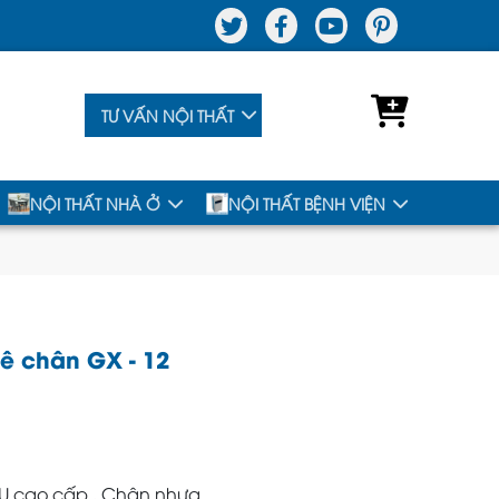
TƯ VẤN NỘI THẤT
NỘI THẤT NHÀ Ở
NỘI THẤT BỆNH VIỆN
 chân GX - 12
U cao cấp , Chân nhựa