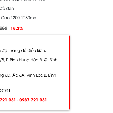
 đỏ đen
0x Cao 1200-1280mm
18.2%
000đ
 đặt hàng đủ điều kiện.
/5, P. Bình Hưng Hòa B, Q. Bình
 6D, Ấp 6A, Vĩnh Lộc B, Bình
 GTGT
721 931
0987 721 931
-