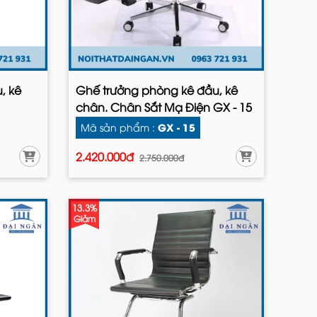
, kê
Ghế trưởng phòng kê đầu, kê
chân. Chân Sắt Mạ Điện GX - 15
GX - 15
Mã sản phẩm :
2.420.000đ
2.750.000đ
13.3%
Giảm