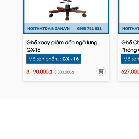
Ghế xoay giám đốc ngã lưng
Ghế Ch
GX-16
Phòng 
GX - 16
Mã sản phẩm :
Mã sản
3.190.000đ
627.00
3.300.000đ