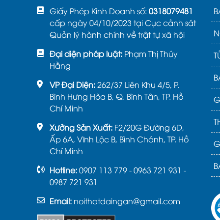
Giấy Phép Kinh Doanh số:
0318079481
B
cấp ngày 04/10/2023 tại Cục cảnh sát
N
Quản lý hành chính về trật tự xã hội
Đại diện pháp luật:
Phạm Thị Thúy
T
Hằng
B
VP Đại Diện:
262/37 Liên Khu 4/5, P.
Bình Hưng Hòa B, Q. Bình Tân, TP. Hồ
G
Chí Minh
T
Xưởng Sản Xuất:
F2/20G Đường 6D,
Ấp 6A, Vĩnh Lộc B, Bình Chánh, TP. Hồ
G
Chí Minh
B
Hotline:
0907 113 779 - 0963 721 931 -
0987 721 931
Email:
noithatdaingan@gmail.com