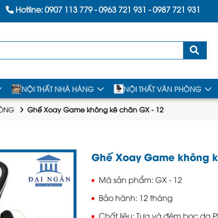
Hotline:
0907 113 779
-
0963 721 931
-
0987 721 931
NỘI THẤT NHÀ HÀNG
NỘI THẤT VĂN PHÒNG
HÒNG
Ghế Xoay Game không kê chân GX - 12
Ghế Xoay Game không kê
Mã sản phẩm
GX - 12
Bảo hành
12 tháng
Chất liệu
Tựa và đệm bọc da P