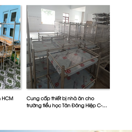
ân HCM
Cung cấp thiết bị nhà ăn cho
Công T
trường tiểu học Tân Đông Hiệp C-
Phú- Ấ
Tỉnh Bình Dương