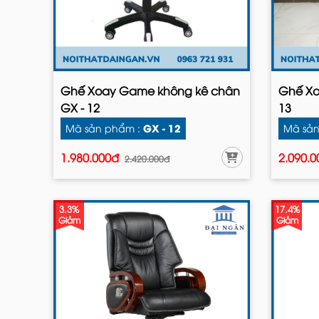
Ghế Xoay Game không kê chân
Ghế Xo
GX - 12
13
GX - 12
Mã sản phẩm :
Mã sản
1.980.000đ
2.090.
2.420.000đ
3.3%
17.4%
Giảm
Giảm