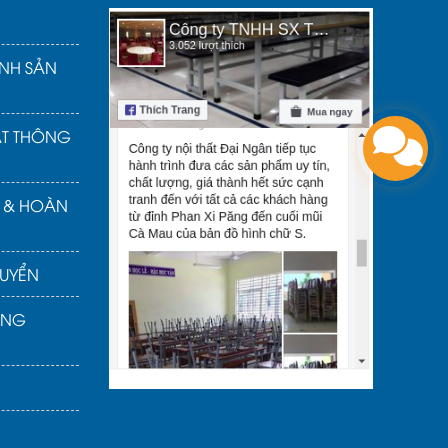
NH SẢN
ẬT THÔNG
Ả & HOÀN
UYỂN
ÀNG