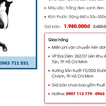
Màu sắc
Trắng đen, xanh đen,
Kích thước
Rộng 660 x Sâu 55
1.980.000đ
Giá bán
2.420.
Giao hàng
Miễn phí vận chuyển trên đơn
VP Đại Diện: 262/37 Liên Khu 4
Tân, TP. Hồ Chí Minh
Xưởng Sản Xuất: F2/20G Đường
Chánh, TP. Hồ Chí Minh
Giá bán chưa bao gồm thuế
0907 113 779
0963 
Hotline:
-