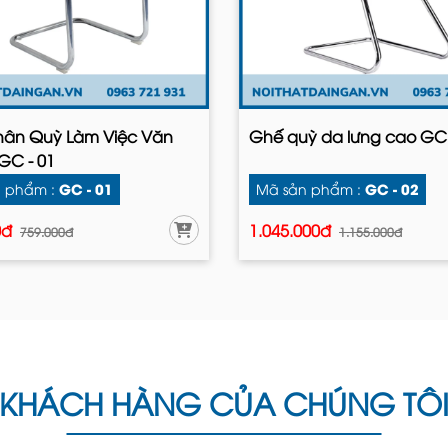
ân Quỳ Làm Việc Văn
Ghế quỳ da lưng cao GC 
GC - 01
GC - 01
GC - 02
 phẩm :
Mã sản phẩm :
0đ
1.045.000đ
759.000đ
1.155.000đ
KHÁCH HÀNG CỦA CHÚNG TÔ