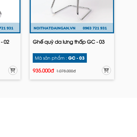
- 02
Ghế quỳ da lưng thấp GC - 03
GC - 03
Mã sản phẩm :
935.000đ
1.078.000đ
I