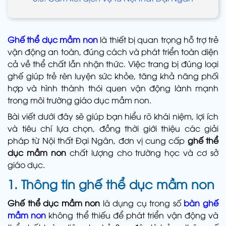
Ghế thể dục mầm non
là thiết bị quan trọng hỗ trợ trẻ
vận động an toàn, đúng cách và phát triển toàn diện
cả về thể chất lẫn nhận thức. Việc trang bị đúng loại
ghế giúp trẻ rèn luyện sức khỏe, tăng khả năng phối
hợp và hình thành thói quen vận động lành mạnh
trong môi trường giáo dục mầm non.
Bài viết dưới đây sẽ giúp bạn hiểu rõ khái niệm, lợi ích
và tiêu chí lựa chọn, đồng thời giới thiệu các giải
pháp từ Nội thất Đại Ngân, đơn vị cung cấp
ghế thể
dục mầm non
chất lượng cho trường học và cơ sở
giáo dục.
1. Thông tin ghế thể dục mầm non
Ghế thể dục mầm non
là dụng cụ trong số
bàn ghế
mầm non
không thể thiếu để phát triển vận động và