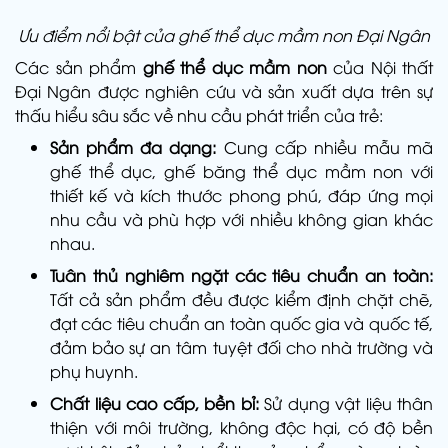
Ưu điểm nổi bật của ghế thể dục mầm non Đại Ngân
Các sản phẩm
ghế thể dục mầm non
của Nội thất
Đại Ngân được nghiên cứu và sản xuất dựa trên sự
thấu hiểu sâu sắc về nhu cầu phát triển của trẻ:
Sản phẩm đa dạng:
Cung cấp nhiều mẫu mã
ghế thể dục, ghế băng thể dục mầm non với
thiết kế và kích thước phong phú, đáp ứng mọi
nhu cầu và phù hợp với nhiều không gian khác
nhau.
Tuân thủ nghiêm ngặt các tiêu chuẩn an toàn:
Tất cả sản phẩm đều được kiểm định chặt chẽ,
đạt các tiêu chuẩn an toàn quốc gia và quốc tế,
đảm bảo sự an tâm tuyệt đối cho nhà trường và
phụ huynh.
Chất liệu cao cấp, bền bỉ:
Sử dụng vật liệu thân
thiện với môi trường, không độc hại, có độ bền