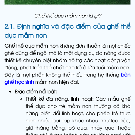
Ghế thể dục mầm non là gì?
2.1. Định nghĩa và đặc điểm của ghế thể
dục mầm non
Ghế thể dục mầm non
không đơn thuần là một chiếc
ghế dùng để ngồi mà là một dụng cụ đa năng được
thiết kế chuyên biệt nhằm hỗ trợ các hoạt động vận
động, phát triển thể chất cho trẻ ở lứa tuổi mầm non.
Đây là một phần không thể thiếu trong hệ thống
bàn
ghế học sinh
mầm non hiện đại.
Đặc điểm nổi bật:
Thiết kế đa năng, linh hoạt:
Các mẫu ghế
thể dục cho trẻ mầm non thường có khả
năng biến đổi linh hoạt, cho phép trẻ thực
hiện nhiều bài tập khác nhau như leo trèo,
giữ thăng bằng, bò qua, nhảy qua, hoặc
thậm chí là tạo thành các chướng ngại vật