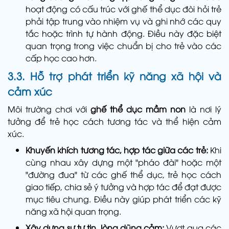
hoạt động có cấu trúc với ghế thể dục đòi hỏi trẻ
phải tập trung vào nhiệm vụ và ghi nhớ các quy
tắc hoặc trình tự hành động. Điều này đặc biệt
quan trọng trong việc chuẩn bị cho trẻ vào các
cấp học cao hơn.
3.3. Hỗ trợ phát triển kỹ năng xã hội và
cảm xúc
Môi trường chơi với
ghế thể dục mầm non
là nơi lý
tưởng để trẻ học cách tương tác và thể hiện cảm
xúc.
Khuyến khích tương tác, hợp tác giữa các trẻ:
Khi
cùng nhau xây dựng một "pháo đài" hoặc một
"đường đua" từ các ghế thể dục, trẻ học cách
giao tiếp, chia sẻ ý tưởng và hợp tác để đạt được
mục tiêu chung. Điều này giúp phát triển các kỹ
năng xã hội quan trọng.
Xây dựng sự tự tin, lòng dũng cảm:
Vượt qua các