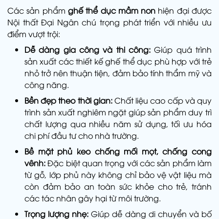
Các sản phẩm
ghế thể dục mầm non
hiện đại được
Nội thất Đại Ngân chú trọng phát triển với nhiều ưu
điểm vượt trội:
Dễ dàng gia công và thi công:
Giúp quá trình
sản xuất các thiết kế ghế thể dục phù hợp với trẻ
nhỏ trở nên thuận tiện, đảm bảo tính thẩm mỹ và
công năng.
Bền đẹp theo thời gian:
Chất liệu cao cấp và quy
trình sản xuất nghiêm ngặt giúp sản phẩm duy trì
chất lượng qua nhiều năm sử dụng, tối ưu hóa
chi phí đầu tư cho nhà trường.
Bề mặt phủ keo chống mối mọt, chống cong
vênh:
Đặc biệt quan trọng với các sản phẩm làm
từ gỗ, lớp phủ này không chỉ bảo vệ vật liệu mà
còn đảm bảo an toàn sức khỏe cho trẻ, tránh
các tác nhân gây hại từ môi trường.
Trọng lượng nhẹ:
Giúp dễ dàng di chuyển và bố