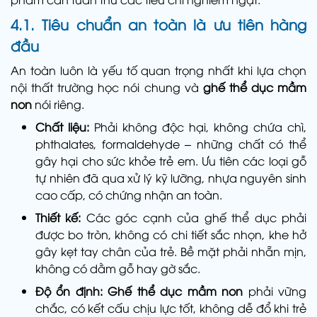
4.1. Tiêu chuẩn an toàn là ưu tiên hàng
đầu
An toàn luôn là yếu tố quan trọng nhất khi lựa chọn
nội thất trường học nói chung và
ghế thể dục mầm
non
nói riêng.
Chất liệu:
Phải không độc hại, không chứa chì,
phthalates, formaldehyde – những chất có thể
gây hại cho sức khỏe trẻ em. Ưu tiên các loại gỗ
tự nhiên đã qua xử lý kỹ lưỡng, nhựa nguyên sinh
cao cấp, có chứng nhận an toàn.
Thiết kế:
Các góc cạnh của ghế thể dục phải
được bo tròn, không có chi tiết sắc nhọn, khe hở
gây kẹt tay chân của trẻ. Bề mặt phải nhẵn mịn,
không có dằm gỗ hay gờ sắc.
Độ ổn định: Ghế thể dục mầm non
phải vững
chắc, có kết cấu chịu lực tốt, không dễ đổ khi trẻ