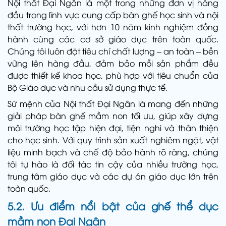
Nội thất Đại Ngân là một trong những đơn vị hàng
đầu trong lĩnh vực cung cấp bàn ghế học sinh và nội
thất trường học, với hơn 10 năm kinh nghiệm đồng
hành cùng các cơ sở giáo dục trên toàn quốc.
Chúng tôi luôn đặt tiêu chí chất lượng – an toàn – bền
vững lên hàng đầu, đảm bảo mỗi sản phẩm đều
được thiết kế khoa học, phù hợp với tiêu chuẩn của
Bộ Giáo dục và nhu cầu sử dụng thực tế.
Sứ mệnh của Nội thất Đại Ngân là mang đến những
giải pháp bàn ghế mầm non tối ưu, giúp xây dựng
môi trường học tập hiện đại, tiện nghi và thân thiện
cho học sinh. Với quy trình sản xuất nghiêm ngặt, vật
liệu minh bạch và chế độ bảo hành rõ ràng, chúng
tôi tự hào là đối tác tin cậy của nhiều trường học,
trung tâm giáo dục và các dự án giáo dục lớn trên
toàn quốc.
5.2. Ưu điểm nổi bật của ghế thể dục
mầm non Đại Ngân