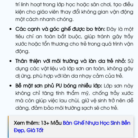
trí linh hoạt trong lớp học hoặc sân chơi, tạo điều
kiện cho giáo viên thay đổi không gian vận động
một cách nhanh chóng.
Các cạnh và góc ghế được bo tròn:
Đây là một
tiêu chí an toàn bắt buộc, giúp tránh gây trầy
xước hoặc tổn thương cho trẻ trong quá trình vận
động.
Thân thiện với môi trường và làn da trẻ nhỏ:
Sử
dụng các vật liệu và lớp sơn an toàn, không gây
dị ứng, phù hợp với làn da nhạy cảm của trẻ.
Bề mặt sơn phủ PU bóng nhiều lớp:
Lớp sơn này
không chỉ tăng tính thẩm mỹ, chống trầy xước
mà còn giúp việc lau chùi, giữ vệ sinh trở nên dễ
dàng, đảm bảo môi trường sạch sẽ cho trẻ.
Xem thêm: 13+ Mẫu
Bàn Ghế Nhựa Học Sinh Bền
Đẹp, Giá Tốt