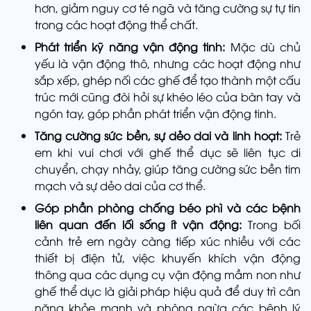
hơn, giảm nguy cơ té ngã và tăng cường sự tự tin
trong các hoạt động thể chất.
Phát triển kỹ năng vận động tinh:
Mặc dù chủ
yếu là vận động thô, nhưng các hoạt động như
sắp xếp, ghép nối các ghế để tạo thành một cấu
trúc mới cũng đòi hỏi sự khéo léo của bàn tay và
ngón tay, góp phần phát triển vận động tinh.
Tăng cường sức bền, sự dẻo dai và linh hoạt:
Trẻ
em khi vui chơi với ghế thể dục sẽ liên tục di
chuyển, chạy nhảy, giúp tăng cường sức bền tim
mạch và sự dẻo dai của cơ thể.
Góp phần phòng chống béo phì và các bệnh
liên quan đến lối sống ít vận động:
Trong bối
cảnh trẻ em ngày càng tiếp xúc nhiều với các
thiết bị điện tử, việc khuyến khích vận động
thông qua các dụng cụ vận động mầm non như
ghế thể dục là giải pháp hiệu quả để duy trì cân
nặng khỏe mạnh và phòng ngừa các bệnh lý