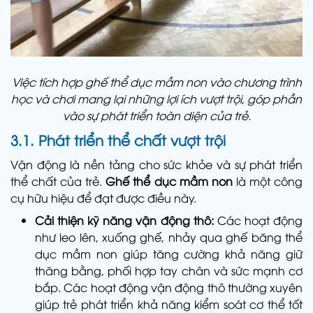
Việc tích hợp ghế thể dục mầm non vào chương trình
học và chơi mang lại những lợi ích vượt trội, góp phần
vào sự phát triển toàn diện của trẻ.
3.1. Phát triển thể chất vượt trội
Vận động là nền tảng cho sức khỏe và sự phát triển
thể chất của trẻ.
Ghế thể dục mầm non
là một công
cụ hữu hiệu để đạt được điều này.
Cải thiện kỹ năng vận động thô:
Các hoạt động
như leo lên, xuống ghế, nhảy qua ghế băng thể
dục mầm non giúp tăng cường khả năng giữ
thăng bằng, phối hợp tay chân và sức mạnh cơ
bắp. Các hoạt động vận động thô thường xuyên
giúp trẻ phát triển khả năng kiểm soát cơ thể tốt