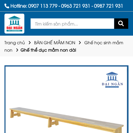
Hotline:
0907 113 779
-
0963 721 931
-
0987 721 931
Trang chủ
BÀN GHẾ MẦM NON
Ghế học sinh mầm
non
Ghế thể dục mầm non dài