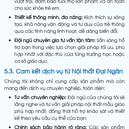
vượt trội, đảm bảo tuổi thọ sản phẩm và an toàn
cho sức khỏe trẻ em.
Thiết kế thông minh, đa năng:
Kích thích sự sáng
tạo, khả năng vận động và tư duy của trẻ thông
qua các tính năng linh hoạt, dễ dàng biến đổi.
Đội ngũ chuyên gia tư vấn tận tâm:
Sẵn sàng hỗ
trợ bạn trong việc lựa chọn giải pháp tối ưu, phù
hợp nhất với đặc thù của từng trường học hoặc
cơ sở giáo dục.
5.3. Cam kết dịch vụ từ Nội thất Đại Ngân
Chúng tôi không chỉ cung cấp sản phẩm mà còn
mang đến dịch vụ chuyên nghiệp, toàn diện:
Tư vấn chuyên nghiệp:
Đội ngũ của chúng tôi sẽ
lắng nghe và tư vấn giải pháp nội thất mẫu giáo
phù hợp nhất, đồng thời hỗ trợ khảo sát và thiết
kế theo yêu cầu cụ thể của bạn.
Chính sách bảo hành rõ ràng:
Các sản phẩm