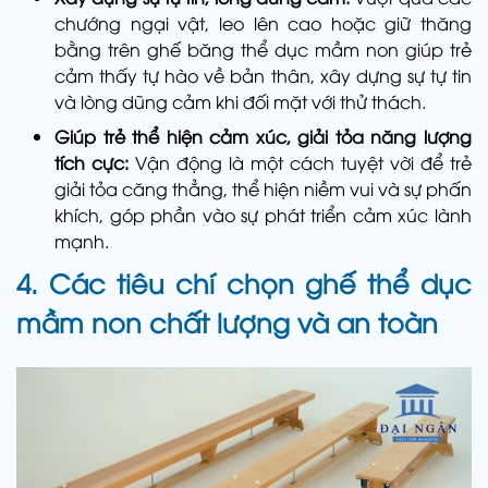
chướng ngại vật, leo lên cao hoặc giữ thăng
bằng trên ghế băng thể dục mầm non giúp trẻ
cảm thấy tự hào về bản thân, xây dựng sự tự tin
và lòng dũng cảm khi đối mặt với thử thách.
Giúp trẻ thể hiện cảm xúc, giải tỏa năng lượng
tích cực:
Vận động là một cách tuyệt vời để trẻ
giải tỏa căng thẳng, thể hiện niềm vui và sự phấn
khích, góp phần vào sự phát triển cảm xúc lành
mạnh.
4. Các tiêu chí chọn ghế thể dục
mầm non chất lượng và an toàn