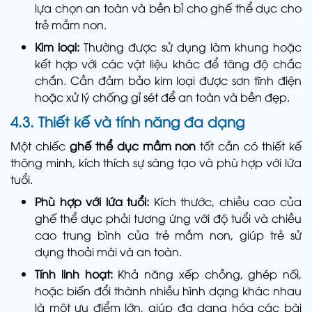
lựa chọn an toàn và bền bỉ cho ghế thể dục cho
trẻ mầm non.
Kim loại:
Thường được sử dụng làm khung hoặc
kết hợp với các vật liệu khác để tăng độ chắc
chắn. Cần đảm bảo kim loại được sơn tĩnh điện
hoặc xử lý chống gỉ sét để an toàn và bền đẹp.
4.3. Thiết kế và tính năng đa dạng
Một chiếc
ghế thể dục mầm non
tốt cần có thiết kế
thông minh, kích thích sự sáng tạo và phù hợp với lứa
tuổi.
Phù hợp với lứa tuổi:
Kích thước, chiều cao của
ghế thể dục phải tương ứng với độ tuổi và chiều
cao trung bình của trẻ mầm non, giúp trẻ sử
dụng thoải mái và an toàn.
Tính linh hoạt:
Khả năng xếp chồng, ghép nối,
hoặc biến đổi thành nhiều hình dạng khác nhau
là một ưu điểm lớn, giúp đa dạng hóa các bài