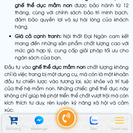
ghế thể dục mầm non
được bảo hành từ 12
tháng, cùng với chính sách bảo trì minh bạch,
đảm bảo quyền lợi và sự hài lòng của khách
hàng.
Giá cả cạnh tranh:
Nội thất Đại Ngân cam kết
mang đến những sản phẩm chất lượng cao với
mức giá hợp lý, cung cấp giải pháp tối ưu cho
ngân sách của bạn.
Đầu tư vào
ghế thể dục mầm non
chất lượng không
chỉ là việc trang bị một dụng cụ, mà còn là một khoản
đầu tư chiến lược vào tương lai, sức khỏe và trí tuệ
của thế hệ mầm non. Những chiếc ghế thể dục này
không chỉ giúp trẻ phát triển thể chất vượt trội mà còn
kích thích tư duy, rèn luyện kỹ năng xã hội và cảm
xúc.
Nội thất Đại Ngân tin rằng, với các sản phẩm
ghế thể
dục mầm non
đạt chuẩn, an toàn và đa năng,
Giỏ hàng
Messenger
Zalo
Danh mục