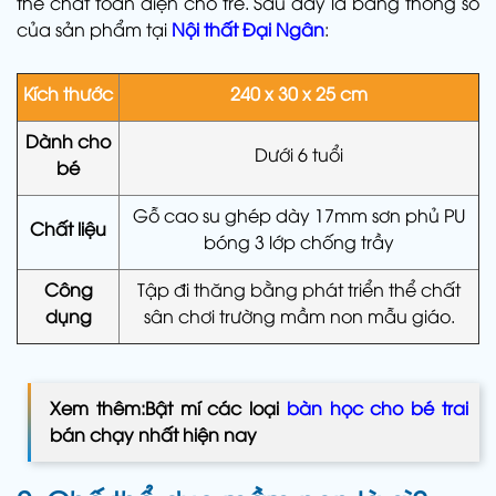
thể chất toàn diện cho trẻ. Sau đây là bảng thông số
của sản phẩm tại
Nội thất Đại Ngân
:
Kích thước
240 x 30 x 25 cm
Dành cho
Dưới 6 tuổi
bé
Gỗ cao su ghép dày 17mm sơn phủ PU
Chất liệu
bóng 3 lớp chống trầy
Công
Tập đi thăng bằng phát triển thể chất
dụng
sân chơi trường mầm non mẫu giáo.
Xem thêm:Bật mí các loại
bàn học cho bé trai
bán chạy nhất hiện nay