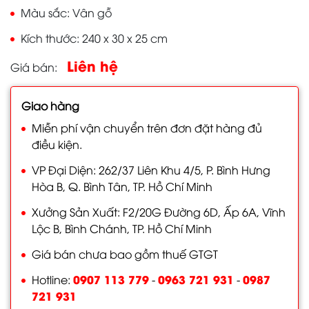
Màu sắc
Vân gỗ
Kích thước
240 x 30 x 25 cm
Liên hệ
Giá bán
Giao hàng
Miễn phí vận chuyển trên đơn đặt hàng đủ
điều kiện.
VP Đại Diện: 262/37 Liên Khu 4/5, P. Bình Hưng
Hòa B, Q. Bình Tân, TP. Hồ Chí Minh
Xưởng Sản Xuất: F2/20G Đường 6D, Ấp 6A, Vĩnh
Lộc B, Bình Chánh, TP. Hồ Chí Minh
Giá bán chưa bao gồm thuế GTGT
0907 113 779
0963 721 931
0987
Hotline:
-
-
721 931