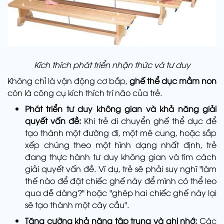
Kích thích phát triển nhận thức và tư duy
Không chỉ là vận động cơ bắp,
ghế thể dục mầm non
còn là công cụ kích thích trí não của trẻ.
Phát triển tư duy không gian và khả năng giải
quyết vấn đề:
Khi trẻ di chuyển ghế thể dục để
tạo thành một đường đi, một mê cung, hoặc sắp
xếp chúng theo một hình dạng nhất định, trẻ
đang thực hành tư duy không gian và tìm cách
giải quyết vấn đề. Ví dụ, trẻ sẽ phải suy nghĩ "làm
thế nào để đặt chiếc ghế này để mình có thể leo
qua dễ dàng?" hoặc "ghép hai chiếc ghế này lại
sẽ tạo thành một cây cầu".
Tăng cường khả năng tập trung và ghi nhớ:
Các