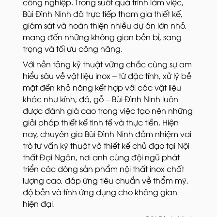
công nghiệp. Trong suốt quá trình làm việc,
Bùi Đình Ninh đã trực tiếp tham gia thiết kế,
giám sát và hoàn thiện nhiều dự án lớn nhỏ,
mang đến những không gian bền bỉ, sang
trọng và tối ưu công năng.
Với nền tảng kỹ thuật vững chắc cùng sự am
hiểu sâu về vật liệu inox – từ đặc tính, xử lý bề
mặt đến khả năng kết hợp với các vật liệu
khác như kính, đá, gỗ – Bùi Đình Ninh luôn
được đánh giá cao trong việc tạo nên những
giải pháp thiết kế tinh tế và thực tiễn. Hiện
nay, chuyên gia Bùi Đình Ninh đảm nhiệm vai
trò tư vấn kỹ thuật và thiết kế chủ đạo tại Nội
thất Đại Ngân, nơi anh cùng đội ngũ phát
triển các dòng sản phẩm nội thất inox chất
lượng cao, đáp ứng tiêu chuẩn về thẩm mỹ,
độ bền và tính ứng dụng cho không gian
hiện đại.