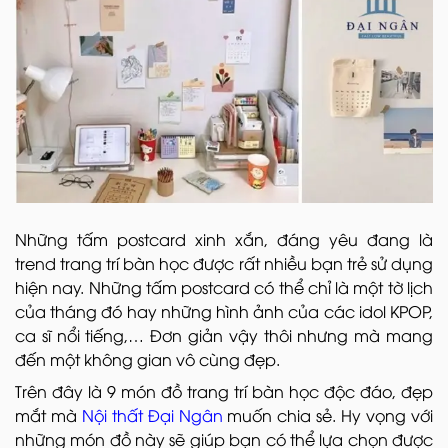
Những tấm postcard xinh xắn, đáng yêu đang là
trend trang trí bàn học được rất nhiều bạn trẻ sử dụng
hiện nay. Những tấm postcard có thể chỉ là một tờ lịch
của tháng đó hay những hình ảnh của các idol KPOP,
ca sĩ nổi tiếng,… Đơn giản vậy thôi nhưng mà mang
đến một không gian vô cùng đẹp.
Trên đây là 9 món đồ trang trí bàn học độc đáo, đẹp
mắt mà
Nội thất Đại Ngân
muốn chia sẻ. Hy vọng với
những món đồ này sẽ giúp bạn có thể lựa chọn được