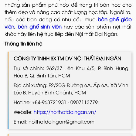
những sản phẩm phù hợp để trang trí bàn học cho
thêm đẹp và nâng cao chất lượng học tập. Ngoài ra,
nếu các bạn đang có nhu cầu mua
bàn ghế giáo
viên
,
bàn ghế sinh viên
hay các sản phẩm nội thất
khác hãy liên hệ trực tiếp đến Nội thất Đại Ngân.
Thông tin liên hệ
CÔNG TY TNHH SX TM DV NỘI THẤT ĐẠI NGÂN
Trụ sở chính: 262/37 Liên Khu 4/5, P. Bình Hưng
Hòa B, Q. Bình Tân, HCM
Địa chỉ xưởng: F2/20G Đường 6A, Ấp 6A, Xã Vĩnh
Lộc B, Huyện Bình Chánh, HCM
Hotline: +84-963721931 - 0907113779
Website:
https://noithatdaingan.vn/
Email: noithatdaingan@gmail.com