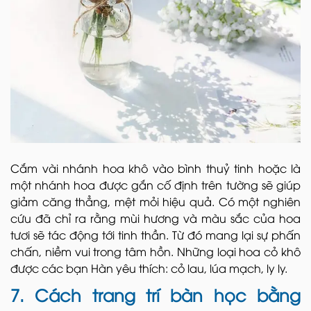
Cắm vài nhánh hoa khô vào bình thuỷ tinh hoặc là
một nhánh hoa được gắn cố định trên tường sẽ giúp
giảm căng thẳng, mệt mỏi hiệu quả. Có một nghiên
cứu đã chỉ ra rằng mùi hương và màu sắc của hoa
tươi sẽ tác động tới tinh thần. Từ đó mang lại sự phấn
chấn, niềm vui trong tâm hồn. Những loại hoa cỏ khô
được các bạn Hàn yêu thích: cỏ lau, lúa mạch, ly ly.
7. Cách trang trí bàn học bằng