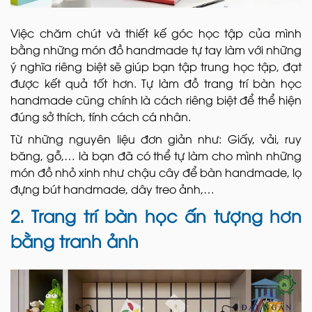
Việc chăm chút và thiết kế góc học tập của mình
bằng những món đồ handmade tự tay làm với những
ý nghĩa riêng biệt sẽ giúp bạn tập trung học tập, đạt
được kết quả tốt hơn. Tự làm đồ trang trí bàn học
handmade cũng chính là cách riêng biệt để thể hiện
đúng sở thích, tính cách cá nhân.
Từ những nguyên liệu đơn giản như: Giấy, vải, ruy
băng, gỗ,… là bạn đã có thể tự làm cho mình những
món đồ nhỏ xinh như chậu cây để bàn handmade, lọ
đựng bút handmade, dây treo ảnh,…
2. Trang trí bàn học ấn tượng hơn
bằng tranh ảnh