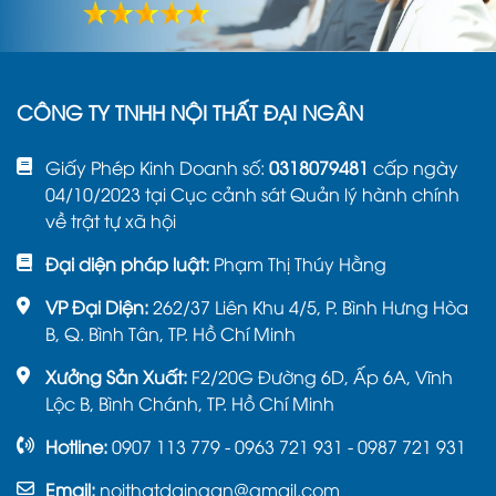
CÔNG TY TNHH NỘI THẤT ĐẠI NGÂN
Giấy Phép Kinh Doanh số:
0318079481
cấp ngày
04/10/2023 tại Cục cảnh sát Quản lý hành chính
về trật tự xã hội
Đại diện pháp luật:
Phạm Thị Thúy Hằng
VP Đại Diện:
262/37 Liên Khu 4/5, P. Bình Hưng Hòa
B, Q. Bình Tân, TP. Hồ Chí Minh
Xưởng Sản Xuất:
F2/20G Đường 6D, Ấp 6A, Vĩnh
Lộc B, Bình Chánh, TP. Hồ Chí Minh
Hotline:
0907 113 779 - 0963 721 931 - 0987 721 931
Email:
noithatdaingan@gmail.com