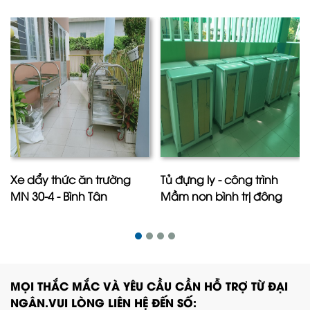
Xe dẩy thức ăn trường
Tủ đựng ly - công trình
MN 30-4 - Bình Tân
Mầm non bình trị đông
MỌI THẮC MẮC VÀ YÊU CẦU CẦN HỖ TRỢ TỪ ĐẠI
NGÂN.VUI LÒNG LIÊN HỆ ĐẾN SỐ: