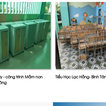
ly - công trình Mầm non
Tiểu Học Lạc Hồng- Bình T
đông