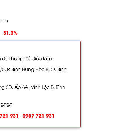
0mm
31.3%
 đặt hàng đủ điều kiện.
/5, P. Bình Hưng Hòa B, Q. Bình
 6D, Ấp 6A, Vĩnh Lộc B, Bình
 GTGT
721 931
0987 721 931
-