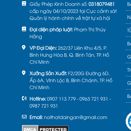
Giấy Phép Kinh Doanh số:
0318079481
B
cấp ngày 04/10/2023 tại Cục cảnh sát
N
Quản lý hành chính về trật tự xã hội
Đại diện pháp luật:
Phạm Thị Thúy
T
Hằng
B
VP Đại Diện:
262/37 Liên Khu 4/5, P.
Bình Hưng Hòa B, Q. Bình Tân, TP. Hồ
G
Chí Minh
T
Xưởng Sản Xuất:
F2/20G Đường 6D,
Ấp 6A, Vĩnh Lộc B, Bình Chánh, TP. Hồ
G
Chí Minh
B
Hotline:
0907 113 779 - 0963 721 931 -
0987 721 931
Email:
noithatdaingan@gmail.com