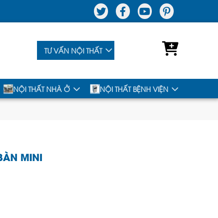
TƯ VẤN NỘI THẤT
NỘI THẤT NHÀ Ở
NỘI THẤT BỆNH VIỆN
BÀN MINI