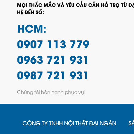
MỌI THẮC MẮC VÀ YÊU CẦU CẦN HỖ TRỢ TỪ ĐẠ
HỆ ĐẾN SỐ:
HCM:
0907 113 779
0963 721 931
0987 721 931
Chúng tôi hân hạnh phục vụ!
CÔNG TY TNHH NỘI THẤT ĐẠI NGÂN
S