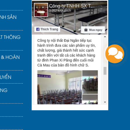
NH SẢN
ẬT THÔNG
Ả & HOÀN
UYỂN
ÀNG