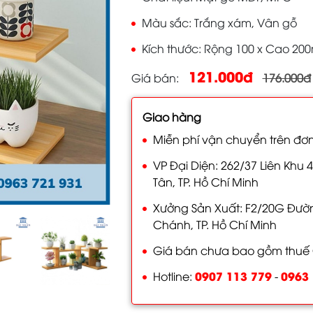
Màu sắc
Trắng xám, Vân gỗ
Kích thước
Rộng 100 x Cao 20
121.000đ
Giá bán
176.000đ
Giao hàng
Miễn phí vận chuyển trên đơn
VP Đại Diện: 262/37 Liên Khu 4
Tân, TP. Hồ Chí Minh
Xưởng Sản Xuất: F2/20G Đường
Chánh, TP. Hồ Chí Minh
Giá bán chưa bao gồm thuế
0907 113 779
0963 
Hotline:
-