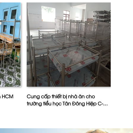
ân HCM
Cung cấp thiết bị nhà ăn cho
Công T
trường tiểu học Tân Đông Hiệp C-
Phú- Ấ
Tỉnh Bình Dương