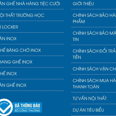
ÀN GHẾ NHÀ HÀNG TIỆC CƯỚI
GIỚI THIỆU
ỘI THẤT TRƯỜNG HỌC
CHÍNH SÁCH BẢO HÀ
PHẨM
Ủ LOCKER
CHÍNH SÁCH BẢO M
ÀN INOX
TIN
HẾ BĂNG CHỜ INOX
CHÍNH SÁCH ĐỔI TR
TIỀN
HANG GHẾ INOX
CHÍNH SÁCH VẬN CH
HẾ INOX
CHÍNH SÁCH MUA H
ÀN GHẾ INOX
THANH TOÁN
TƯ VẤN NỘI THẤT
DỰ ÁN TIÊU BIỂU