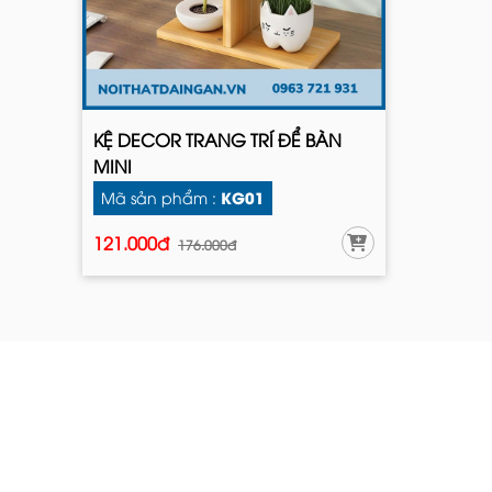
KỆ DECOR TRANG TRÍ ĐỂ BÀN
MINI
KG01
Mã sản phẩm :
121.000đ
176.000đ