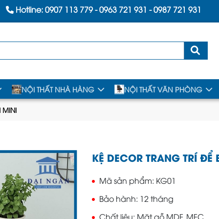
Hotline:
0907 113 779
-
0963 721 931
-
0987 721 931
NỘI THẤT NHÀ HÀNG
NỘI THẤT VĂN PHÒNG
 MINI
KỆ DECOR TRANG TRÍ ĐỂ 
Mã sản phẩm
KG01
Bảo hành
12 tháng
Chất liệu
Mặt gỗ MDF, MFC