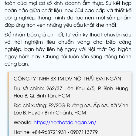
toàn của mọi cơ sở kinh doanh ẩm thực. Sự kết hợp
hoàn hảo giữa chất liệu Inox 304 cao cấp và thiết kế
công nghiệp thông minh đã tạo nên một sản phẩm
đáp ứng trọn vẹn những yêu cầu khắt khe nhất.
Để nhận báo giá chi tiết, tư vấn kỹ thuật chuyên sâu
và trải nghiệm tiêu chuẩn vàng cho bếp công
nghiệp, bạn hãy liên hệ ngay với Nội thất Đại Ngân
ngay hôm nay. Chúng tôi luôn sẵn sàng đồng hành
cùng bạn.
CÔNG TY TNHH SX TM DV NỘI THẤT ĐẠI NGÂN
Trụ sở chính: 262/37 Liên Khu 4/5, P. Bình Hưng
Hòa B, Q. Bình Tân, HCM
Địa chỉ xưởng: F2/20G Đường 6A, Ấp 6A, Xã Vĩnh
Lộc B, Huyện Bình Chánh, HCM
Website:
https://noithatdaingan.vn/
Hotline: +84-963721931 - 0907113779