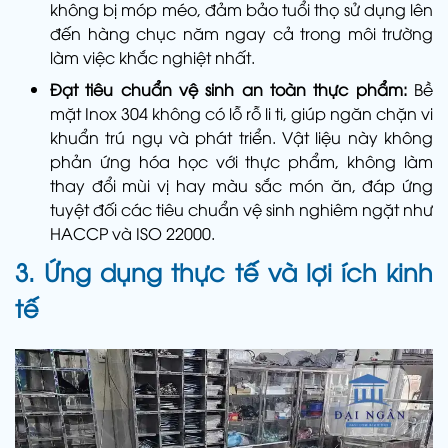
không bị móp méo, đảm bảo tuổi thọ sử dụng lên
đến hàng chục năm ngay cả trong môi trường
làm việc khắc nghiệt nhất.
Đạt tiêu chuẩn vệ sinh an toàn thực phẩm:
Bề
mặt Inox 304 không có lỗ rỗ li ti, giúp ngăn chặn vi
khuẩn trú ngụ và phát triển. Vật liệu này không
phản ứng hóa học với thực phẩm, không làm
thay đổi mùi vị hay màu sắc món ăn, đáp ứng
tuyệt đối các tiêu chuẩn vệ sinh nghiêm ngặt như
HACCP và ISO 22000.
3. Ứng dụng thực tế và lợi ích kinh
tế