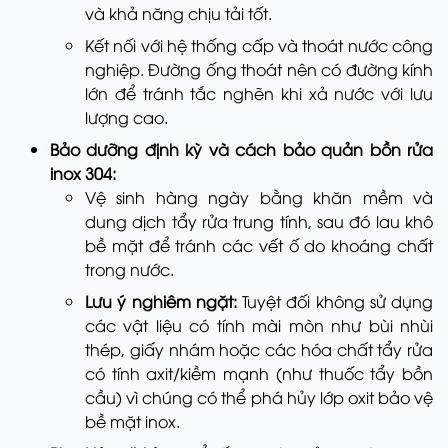
và khả năng chịu tải tốt.
Kết nối với hệ thống cấp và thoát nước công
nghiệp. Đường ống thoát nên có đường kính
lớn để tránh tắc nghẽn khi xả nước với lưu
lượng cao.
Bảo dưỡng định kỳ và cách bảo quản bồn rửa
inox 304:
Vệ sinh hàng ngày bằng khăn mềm và
dung dịch tẩy rửa trung tính, sau đó lau khô
bề mặt để tránh các vết ố do khoáng chất
trong nước.
Lưu ý nghiêm ngặt:
Tuyệt đối không sử dụng
các vật liệu có tính mài mòn như bùi nhùi
thép, giấy nhám hoặc các hóa chất tẩy rửa
có tính axit/kiềm mạnh (như thuốc tẩy bồn
cầu) vì chúng có thể phá hủy lớp oxit bảo vệ
bề mặt inox.