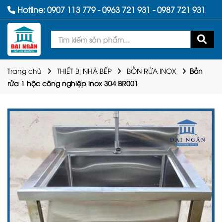
Hotline:
0907 113 779
-
0963 721 931
-
0987 721 931
Trang chủ
THIẾT BỊ NHÀ BẾP
BỒN RỬA INOX
Bồn
rửa 1 hộc công nghiệp inox 304 BR001