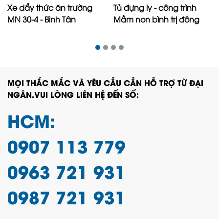
Xe dẩy thức ăn trường
Tủ đựng ly - công trình
MN 30-4 - Bình Tân
Mầm non bình trị đông
MỌI THẮC MẮC VÀ YÊU CẦU CẦN HỖ TRỢ TỪ ĐẠI
NGÂN.VUI LÒNG LIÊN HỆ ĐẾN SỐ:
HCM:
0907 113 779
0963 721 931
0987 721 931