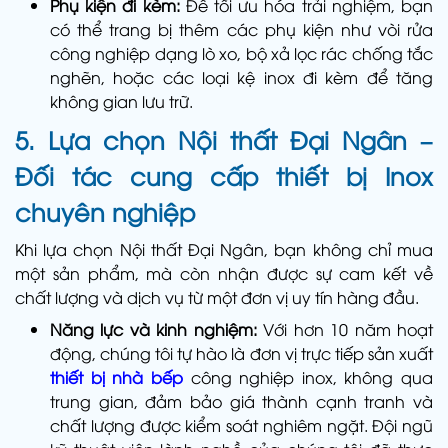
Phụ kiện đi kèm:
Để tối ưu hóa trải nghiệm, bạn
có thể trang bị thêm các phụ kiện như vòi rửa
công nghiệp dạng lò xo, bộ xả lọc rác chống tắc
nghẽn, hoặc các loại kệ inox đi kèm để tăng
không gian lưu trữ.
5. Lựa chọn Nội thất Đại Ngân –
Đối tác cung cấp thiết bị Inox
chuyên nghiệp
Khi lựa chọn Nội thất Đại Ngân, bạn không chỉ mua
một sản phẩm, mà còn nhận được sự cam kết về
chất lượng và dịch vụ từ một đơn vị uy tín hàng đầu.
Năng lực và kinh nghiệm:
Với hơn 10 năm hoạt
động, chúng tôi tự hào là đơn vị trực tiếp sản xuất
thiết bị nhà bếp
công nghiệp inox, không qua
trung gian, đảm bảo giá thành cạnh tranh và
chất lượng được kiểm soát nghiêm ngặt. Đội ngũ