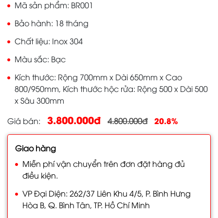
Mã sản phẩm
BR001
Bảo hành
18 tháng
Chất liệu
Inox 304
Màu sắc
Bạc
Kích thước
Rộng 700mm x Dài 650mm x Cao
800/950mm, Kích thước hộc rửa: Rộng 500 x Dài 500
x Sâu 300mm
3.800.000đ
20.8%
Giá bán
4.800.000đ
Giao hàng
Miễn phí vận chuyển trên đơn đặt hàng đủ
điều kiện.
VP Đại Diện: 262/37 Liên Khu 4/5, P. Bình Hưng
Hòa B, Q. Bình Tân, TP. Hồ Chí Minh