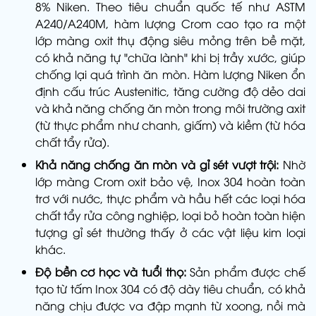
8% Niken. Theo tiêu chuẩn quốc tế như ASTM
A240/A240M, hàm lượng Crom cao tạo ra một
lớp màng oxit thụ động siêu mỏng trên bề mặt,
có khả năng tự "chữa lành" khi bị trầy xước, giúp
chống lại quá trình ăn mòn. Hàm lượng Niken ổn
định cấu trúc Austenitic, tăng cường độ dẻo dai
và khả năng chống ăn mòn trong môi trường axit
(từ thực phẩm như chanh, giấm) và kiềm (từ hóa
chất tẩy rửa).
Khả năng chống ăn mòn và gỉ sét vượt trội:
Nhờ
lớp màng Crom oxit bảo vệ, Inox 304 hoàn toàn
trơ với nước, thực phẩm và hầu hết các loại hóa
chất tẩy rửa công nghiệp, loại bỏ hoàn toàn hiện
tượng gỉ sét thường thấy ở các vật liệu kim loại
khác.
Độ bền cơ học và tuổi thọ:
Sản phẩm được chế
tạo từ tấm Inox 304 có độ dày tiêu chuẩn, có khả
năng chịu được va đập mạnh từ xoong, nồi mà