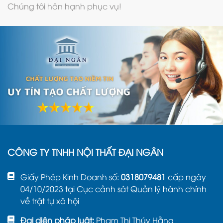
Chúng tôi hân hạnh phục vụ!
CÔNG TY TNHH NỘI THẤT ĐẠI NGÂN
Giấy Phép Kinh Doanh số:
0318079481
cấp ngày
04/10/2023 tại Cục cảnh sát Quản lý hành chính
về trật tự xã hội
Đại diện pháp luật:
Phạm Thị Thúy Hằng