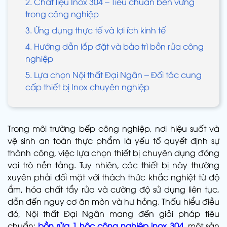
2. Chất liệu Inox 304 – Tiêu chuẩn bền vững
trong công nghiệp
3. Ứng dụng thực tế và lợi ích kinh tế
4. Hướng dẫn lắp đặt và bảo trì bồn rửa công
nghiệp
5. Lựa chọn Nội thất Đại Ngân – Đối tác cung
cấp thiết bị Inox chuyên nghiệp
Trong môi trường bếp công nghiệp, nơi hiệu suất và
vệ sinh an toàn thực phẩm là yếu tố quyết định sự
thành công, việc lựa chọn thiết bị chuyên dụng đóng
vai trò nền tảng. Tuy nhiên, các thiết bị này thường
xuyên phải đối mặt với thách thức khắc nghiệt từ độ
ẩm, hóa chất tẩy rửa và cường độ sử dụng liên tục,
dẫn đến nguy cơ ăn mòn và hư hỏng. Thấu hiểu điều
đó, Nội thất Đại Ngân mang đến giải pháp tiêu
chuẩn:
bồn rửa 1 hộc công nghiệp inox 304
, một sản