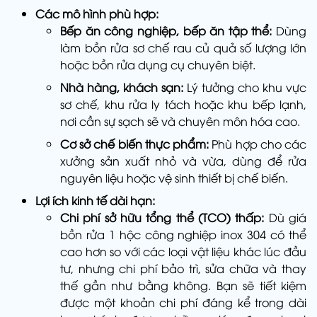
Các mô hình phù hợp:
Bếp ăn công nghiệp, bếp ăn tập thể:
Dùng
làm bồn rửa sơ chế rau củ quả số lượng lớn
hoặc bồn rửa dụng cụ chuyên biệt.
Nhà hàng, khách sạn:
Lý tưởng cho khu vực
sơ chế, khu rửa ly tách hoặc khu bếp lạnh,
nơi cần sự sạch sẽ và chuyên môn hóa cao.
Cơ sở chế biến thực phẩm:
Phù hợp cho các
xưởng sản xuất nhỏ và vừa, dùng để rửa
nguyên liệu hoặc vệ sinh thiết bị chế biến.
Lợi ích kinh tế dài hạn:
Chi phí sở hữu tổng thể (TCO) thấp:
Dù giá
bồn rửa 1 hộc công nghiệp inox 304 có thể
cao hơn so với các loại vật liệu khác lúc đầu
tư, nhưng chi phí bảo trì, sửa chữa và thay
thế gần như bằng không. Bạn sẽ tiết kiệm
được một khoản chi phí đáng kể trong dài