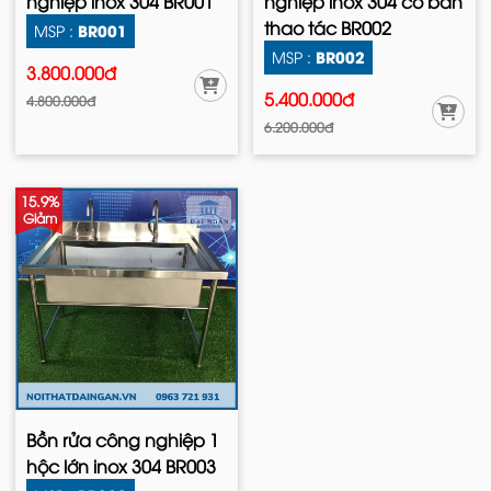
nghiệp inox 304 BR001
nghiệp inox 304 có bàn
thao tác BR002
BR001
MSP :
BR002
MSP :
3.800.000đ
5.400.000đ
4.800.000đ
6.200.000đ
15.9%
Giảm
Bồn rửa công nghiệp 1
hộc lớn inox 304 BR003