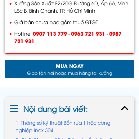
Xưởng Sản Xuất: F2/20G Đường 6D, Ấp 6A, Vĩnh
Lộc B, Bình Chánh, TP. Hồ Chí Minh
Giá bán chưa bao gồm thuế GTGT
0907 113 779
0963 721 931
0987
Hotline:
-
-
721 931
MUA NGAY
Giao tận nơi hoặc mua hàng tại xưởng
Nội dung bài viết:
1. Thông số kỹ thuật Bồn rửa 1 hộc công
nghiệp Inox 304