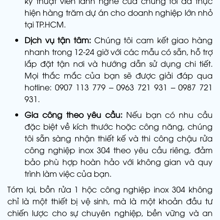
kỹ thuật viên lành nghề của chúng tôi đã thực
hiện hàng trăm dự án cho doanh nghiệp lớn nhỏ
tại TP.HCM.
Dịch vụ tận tâm:
Chúng tôi cam kết giao hàng
nhanh trong 12-24 giờ với các mẫu có sẵn, hỗ trợ
lắp đặt tận nơi và hướng dẫn sử dụng chi tiết.
Mọi thắc mắc của bạn sẽ được giải đáp qua
hotline: 0907 113 779 – 0963 721 931 – 0987 721
931.
Gia công theo yêu cầu:
Nếu bạn có nhu cầu
đặc biệt về kích thước hoặc công năng, chúng
tôi sẵn sàng nhận thiết kế và thi công chậu rửa
công nghiệp inox 304 theo yêu cầu riêng, đảm
bảo phù hợp hoàn hảo với không gian và quy
trình làm việc của bạn.
Tóm lại, bồn rửa 1 hộc công nghiệp inox 304 không
chỉ là một thiết bị vệ sinh, mà là một khoản đầu tư
chiến lược cho sự chuyên nghiệp, bền vững và an