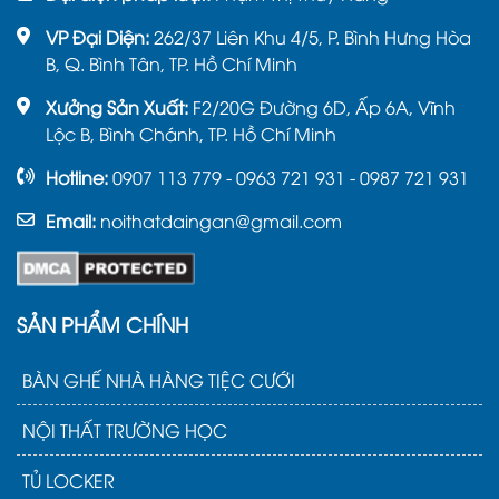
VP Đại Diện:
262/37 Liên Khu 4/5, P. Bình Hưng Hòa
B, Q. Bình Tân, TP. Hồ Chí Minh
Xưởng Sản Xuất:
F2/20G Đường 6D, Ấp 6A, Vĩnh
Lộc B, Bình Chánh, TP. Hồ Chí Minh
Hotline:
0907 113 779 - 0963 721 931 - 0987 721 931
Email:
noithatdaingan@gmail.com
SẢN PHẨM CHÍNH
BÀN GHẾ NHÀ HÀNG TIỆC CƯỚI
NỘI THẤT TRƯỜNG HỌC
TỦ LOCKER