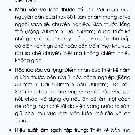
Màu sắc và kích thước tối ưu:
Với màu bạc
nguyên bản của Inox 304, sản phẩm mang lại vẻ
ngoài sạch sẽ, chuyên nghiệp. Kích thước tổng
thể (Rộng 700mm x Dài 650mm) được thiết kế
nhỏ gọn, là lựa chọn lý tưởng cho các khu bếp
có diện tích hạn chế hoặc cần bố trí một khu vực
rửa sơ chế chuyên biệt mà không chiếm nhiều
không gian.
Hộc rửa sâu và rộng:
Điểm nhấn của thiết kế nằm
ở kích thước bồn rửa 1 hộc công nghiệp (Rộng
500mm x Dài 500mm x Sâu 300mm). Độ sâu
300mm là tiêu chuẩn vàng cho phép rửa các loại
nồi, chảo, và dụng cụ nấu ăn cỡ lớn một cách
dễ dàng, hạn chế tối đa việc văng nước ra sàn,
giữ cho khu vực làm việc luôn khô ráo và an
toàn.
Hiệu suất làm sạch tập trung:
Thiết kế bồn rửa