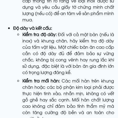
cấp thông tin rõ ràng về loại inox được sử
dụng và yêu cầu giấy tờ chứng minh chất
lượng (nếu có) để an tâm về sản phẩm mình
mua.
Độ dày và kết cấu:
Kiểm tra độ dày:
Đối với cả mặt bàn (nếu là
inox) và khung chân, hãy kiểm tra độ dày
của tấm vật liệu. Một chiếc bàn ăn cao cấp
cần có độ dày đủ để đảm bảo sự vững
chắc, không bị cong vênh hay rung lắc khi
sử dụng, đặc biệt là với bàn ăn gia đình lớn
có trọng lượng đáng kể.
Kiểm tra mối hàn:
Các mối hàn trên khung
chân hoặc các bộ phận kim loại phải được
thực hiện tinh xảo, nhẵn mịn, không có vết
gồ ghề hay sắc cạnh. Mối hàn chất lượng
cao không chỉ đảm bảo tính thẩm mỹ mà
còn tăng cường độ bền và an toàn cho