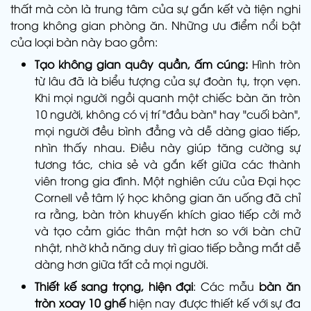
thất mà còn là trung tâm của sự gắn kết và tiện nghi
trong không gian phòng ăn. Những ưu điểm nổi bật
của loại bàn này bao gồm:
Tạo không gian quây quần, ấm cúng:
Hình tròn
từ lâu đã là biểu tượng của sự đoàn tụ, trọn vẹn.
Khi mọi người ngồi quanh một chiếc bàn ăn tròn
10 người, không có vị trí "đầu bàn" hay "cuối bàn",
mọi người đều bình đẳng và dễ dàng giao tiếp,
nhìn thấy nhau. Điều này giúp tăng cường sự
tương tác, chia sẻ và gắn kết giữa các thành
viên trong gia đình. Một nghiên cứu của Đại học
Cornell về tâm lý học không gian ăn uống đã chỉ
ra rằng, bàn tròn khuyến khích giao tiếp cởi mở
và tạo cảm giác thân mật hơn so với bàn chữ
nhật, nhờ khả năng duy trì giao tiếp bằng mắt dễ
dàng hơn giữa tất cả mọi người.
Thiết kế sang trọng, hiện đại
: Các mẫu
bàn ăn
tròn xoay 10 ghế
hiện nay được thiết kế với sự đa