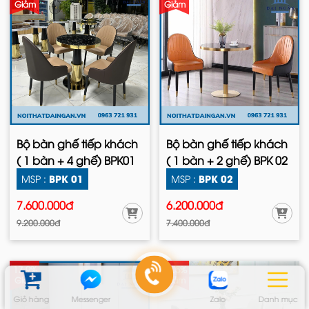
Giảm
Giảm
Bộ bàn ghế tiếp khách
Bộ bàn ghế tiếp khách
( 1 bàn + 4 ghế) BPK01
( 1 bàn + 2 ghế) BPK 02
BPK 01
BPK 02
MSP :
MSP :
7.600.000đ
6.200.000đ
9.200.000đ
7.400.000đ
17.9%
41.5%
Giảm
Giảm
Giỏ hàng
Messenger
Zalo
Danh mục