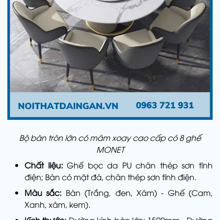
Bộ bàn tròn lớn có mâm xoay cao cấp có 8 ghế
MONET
Chất liệu:
Ghế bọc da PU chân thép sơn tĩnh
điện; Bàn có mặt đá, chân thép sơn tĩnh điện.
Màu sắc:
Bàn (Trắng, đen, Xám) - Ghế (Cam,
Xanh, xám, kem).