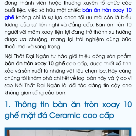
đông thành viên hoặc thường xuyên tổ chức các
buổi tiệc, việc sở hữu một chiếc
bàn ăn tròn xoay 10
ghế
không chỉ là sự lựa chọn tối ưu mà còn là biểu
tượng của sự tiện nghi và đẳng cấp. Bàn ăn tròn 10
người với mâm xoay tiện lợi đang trở thành xu hướng
được ưa chuộng, mang lại trải nghiệm dùng bữa
thoải mái và sang trọng.
Nội Thất Đại Ngân tự hào giới thiệu dòng sản phẩm
bàn ăn tròn xoay 10 ghế
cao cấp, được thiết kế tinh
xảo và sản xuất từ những vật liệu chọn lọc. Hãy cùng
chúng tôi khám phá chi tiết về loại bàn này và lý do vì
sao Nội Thất Đại Ngân là đối tác đáng tin cậy cho
không gian sống của bạn.
1. Thông tin bàn ăn tròn xoay 10
ghế mặt đá Ceramic cao cấp