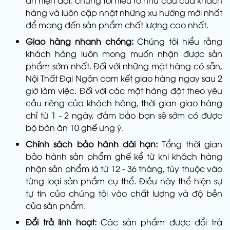
ăn hiện đại, chúng tôi hiểu rõ nhu cầu của khách
hàng và luôn cập nhật những xu hướng mới nhất
để mang đến sản phẩm chất lượng cao nhất.
Giao hàng nhanh chóng:
Chúng tôi hiểu rằng
khách hàng luôn mong muốn nhận được sản
phẩm sớm nhất. Đối với những mặt hàng có sẵn,
Nội Thất Đại Ngân cam kết giao hàng ngay sau 2
giờ làm việc. Đối với các mặt hàng đặt theo yêu
cầu riêng của khách hàng, thời gian giao hàng
chỉ từ 1 - 2 ngày, đảm bảo bạn sẽ sớm có được
bộ bàn ăn 10 ghế ưng ý.
Chính sách bảo hành dài hạn:
Tổng thời gian
bảo hành sản phẩm ghế kể từ khi khách hàng
nhận sản phẩm là từ 12 - 36 tháng, tùy thuộc vào
từng loại sản phẩm cụ thể. Điều này thể hiện sự
tự tin của chúng tôi vào chất lượng và độ bền
của sản phẩm.
Đổi trả linh hoạt:
Các sản phẩm được đổi trả