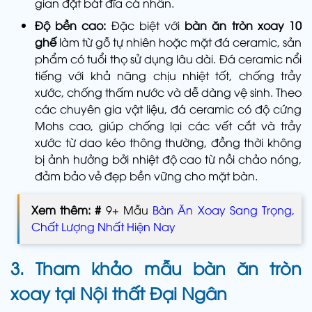
gian đặt bát đĩa cá nhân.
Độ bền cao:
Đặc biệt với
bàn ăn tròn xoay 10
ghế
làm từ gỗ tự nhiên hoặc mặt đá ceramic, sản
phẩm có tuổi thọ sử dụng lâu dài. Đá ceramic nổi
tiếng với khả năng chịu nhiệt tốt, chống trầy
xước, chống thấm nước và dễ dàng vệ sinh. Theo
các chuyên gia vật liệu, đá ceramic có độ cứng
Mohs cao, giúp chống lại các vết cắt và trầy
xước từ dao kéo thông thường, đồng thời không
bị ảnh hưởng bởi nhiệt độ cao từ nồi chảo nóng,
đảm bảo vẻ đẹp bền vững cho mặt bàn.
Xem thêm: #
9+ Mẫu
Bàn Ăn Xoay Sang Trọng,
Chất Lượng Nhất Hiện Nay
3. Tham khảo mẫu bàn ăn tròn
xoay tại Nội thất Đại Ngân