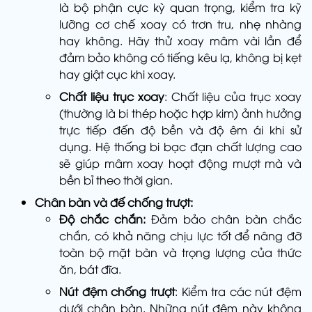
là bộ phận cực kỳ quan trọng, kiểm tra kỹ
lưỡng cơ chế xoay có trơn tru, nhẹ nhàng
hay không. Hãy thử xoay mâm vài lần để
đảm bảo không có tiếng kêu lạ, không bị kẹt
hay giật cục khi xoay.
Chất liệu trục xoay
: Chất liệu của trục xoay
(thường là bi thép hoặc hợp kim) ảnh hưởng
trực tiếp đến độ bền và độ êm ái khi sử
dụng. Hệ thống bi bạc đạn chất lượng cao
sẽ giúp mâm xoay hoạt động mượt mà và
bền bỉ theo thời gian.
Chân bàn và đế chống trượt:
Độ chắc chắn:
Đảm bảo chân bàn chắc
chắn, có khả năng chịu lực tốt để nâng đỡ
toàn bộ mặt bàn và trọng lượng của thức
ăn, bát đĩa.
Nút đệm chống trượt
: Kiểm tra các nút đệm
dưới chân bàn. Những nút đệm này không