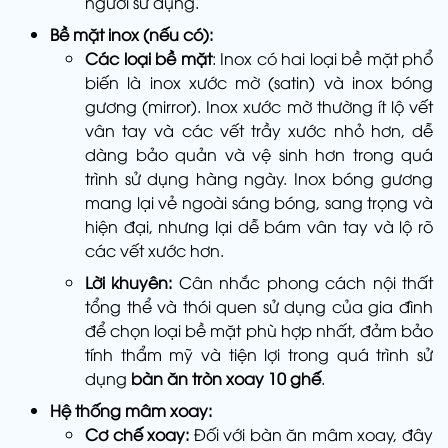
người sử dụng.
Bề mặt inox (nếu có):
Các loại bề mặt
: Inox có hai loại bề mặt phổ
biến là inox xước mờ (satin) và inox bóng
gương (mirror). Inox xước mờ thường ít lộ vết
vân tay và các vết trầy xước nhỏ hơn, dễ
dàng bảo quản và vệ sinh hơn trong quá
trình sử dụng hàng ngày. Inox bóng gương
mang lại vẻ ngoài sáng bóng, sang trọng và
hiện đại, nhưng lại dễ bám vân tay và lộ rõ
các vết xước hơn.
Lời khuyên:
Cân nhắc phong cách nội thất
tổng thể và thói quen sử dụng của gia đình
để chọn loại bề mặt phù hợp nhất, đảm bảo
tính thẩm mỹ và tiện lợi trong quá trình sử
dụng
bàn ăn tròn xoay 10 ghế
.
Hệ thống mâm xoay:
Cơ chế xoay:
Đối với bàn ăn mâm xoay, đây