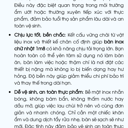
Điều này đặc biệt quan trọng trong môi trường
ẩm ướt hoặc thường xuyên tiếp xúc với thực
phẩm, đảm bảo tuổi thọ sản phẩm lâu dài và an
toàn vệ sinh.
Chịu lực tốt, bền chắc
: Kết cấu vững chãi từ vật
liệu inox và thiết kế chân cố định giúp
bàn inox
chữ nhật 1m8
có khả năng chịu tải trọng lớn. Bạn
hoàn toàn có thể yên tâm sử dụng nó làm bàn
ăn, bàn làm việc hoặc thậm chí là nơi đặt các
thiết bị nặng mà không lo bị biến dạng hay hư
hỏng. Độ bền này giúp giảm thiểu chi phí bảo trì
và thay thế trong dài hạn.
Dễ vệ sinh, an toàn thực phẩm
: Bề mặt inox nhẵn
bóng, không bám bẩn, không thấm nước hay
dầu mỡ, giúp việc lau chùi trở nên vô cùng đơn
giản và nhanh chóng. Chỉ cần một chiếc khăn
ẩm và dung dịch tẩy rửa nhẹ, bàn sẽ sạch sẽ như
mới. Đặc tính này đảm bảo vệ sinh an toàn thực