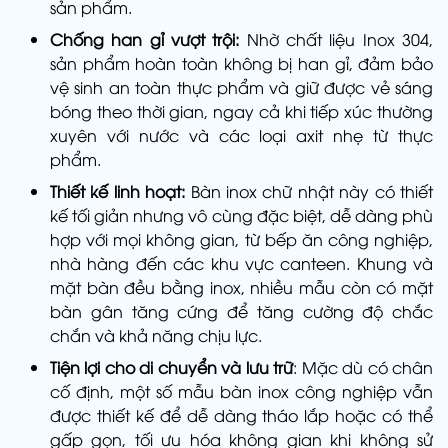
sản phẩm.
Chống han gỉ vượt trội:
Nhờ chất liệu Inox 304,
sản phẩm hoàn toàn không bị han gỉ, đảm bảo
vệ sinh an toàn thực phẩm và giữ được vẻ sáng
bóng theo thời gian, ngay cả khi tiếp xúc thường
xuyên với nước và các loại axit nhẹ từ thực
phẩm.
Thiết kế linh hoạt:
Bàn inox chữ nhật này có thiết
kế tối giản nhưng vô cùng đặc biệt, dễ dàng phù
hợp với mọi không gian, từ bếp ăn công nghiệp,
nhà hàng đến các khu vực canteen. Khung và
mặt bàn đều bằng inox, nhiều mẫu còn có mặt
bàn gân tăng cứng để tăng cường độ chắc
chắn và khả năng chịu lực.
Tiện lợi cho di chuyển và lưu trữ
: Mặc dù có chân
cố định, một số mẫu bàn inox công nghiệp vẫn
được thiết kế để dễ dàng tháo lắp hoặc có thể
gấp gọn, tối ưu hóa không gian khi không sử