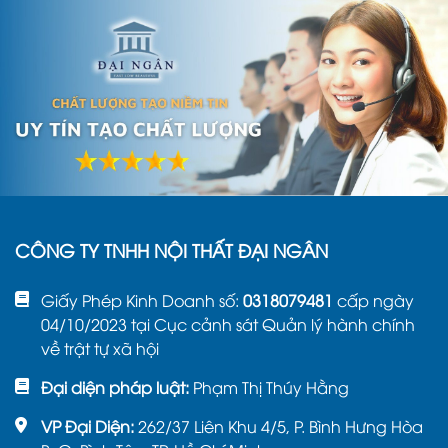
CÔNG TY TNHH NỘI THẤT ĐẠI NGÂN
Giấy Phép Kinh Doanh số:
0318079481
cấp ngày
04/10/2023 tại Cục cảnh sát Quản lý hành chính
về trật tự xã hội
Đại diện pháp luật:
Phạm Thị Thúy Hằng
VP Đại Diện:
262/37 Liên Khu 4/5, P. Bình Hưng Hòa