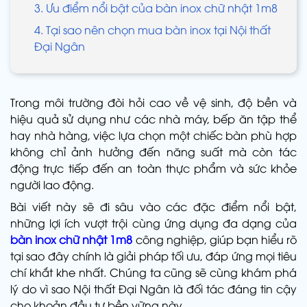
3. Ưu điểm nổi bật của bàn inox chữ nhật 1m8
4. Tại sao nên chọn mua bàn inox tại Nội thất
Đại Ngân
Trong môi trường đòi hỏi cao về vệ sinh, độ bền và
hiệu quả sử dụng như các nhà máy, bếp ăn tập thể
hay nhà hàng, việc lựa chọn một chiếc bàn phù hợp
không chỉ ảnh hưởng đến năng suất mà còn tác
động trực tiếp đến an toàn thực phẩm và sức khỏe
người lao động.
Bài viết này sẽ đi sâu vào các đặc điểm nổi bật,
những lợi ích vượt trội cùng ứng dụng đa dạng của
bàn inox chữ nhật 1m8
công nghiệp, giúp bạn hiểu rõ
tại sao đây chính là giải pháp tối ưu, đáp ứng mọi tiêu
chí khắt khe nhất. Chúng ta cũng sẽ cùng khám phá
lý do vì sao Nội thất Đại Ngân là đối tác đáng tin cậy
cho khoản đầu tư bền vững này.