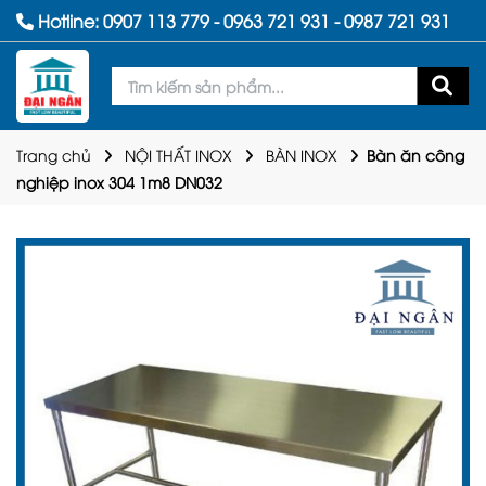
Hotline:
0907 113 779
-
0963 721 931
-
0987 721 931
Trang chủ
NỘI THẤT INOX
BÀN INOX
Bàn ăn công
nghiệp inox 304 1m8 DN032