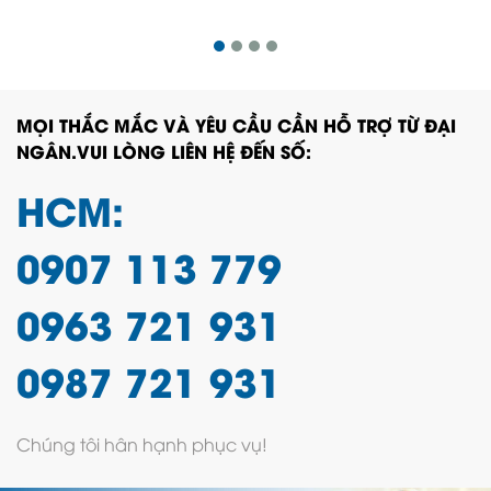
MỌI THẮC MẮC VÀ YÊU CẦU CẦN HỖ TRỢ TỪ ĐẠI
NGÂN.VUI LÒNG LIÊN HỆ ĐẾN SỐ:
HCM:
0907 113 779
0963 721 931
0987 721 931
Chúng tôi hân hạnh phục vụ!