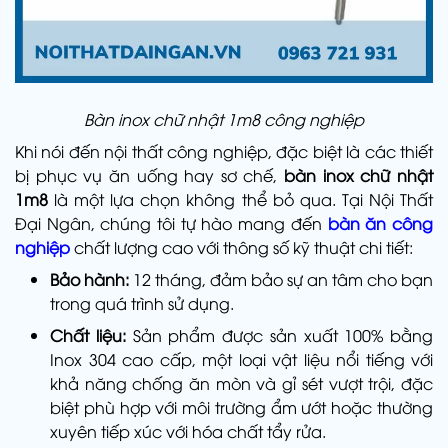
Bàn inox chữ nhật 1m8 công nghiệp
Khi nói đến nội thất công nghiệp, đặc biệt là các thiết
bị phục vụ ăn uống hay sơ chế,
bàn inox chữ nhật
1m8
là một lựa chọn không thể bỏ qua. Tại Nội Thất
Đại Ngân, chúng tôi tự hào mang đến
bàn ăn công
nghiệp
chất lượng cao với thông số kỹ thuật chi tiết:
Bảo hành:
12 tháng, đảm bảo sự an tâm cho bạn
trong quá trình sử dụng.
Chất liệu:
Sản phẩm được sản xuất 100% bằng
Inox 304 cao cấp, một loại vật liệu nổi tiếng với
khả năng chống ăn mòn và gỉ sét vượt trội, đặc
biệt phù hợp với môi trường ẩm ướt hoặc thường
xuyên tiếp xúc với hóa chất tẩy rửa.