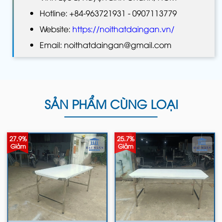
Hotline: +84-963721931 - 0907113779
Website:
https://noithatdaingan.vn/
Email: noithatdaingan@gmail.com
SẢN PHẨM CÙNG LOẠI
27.9%
25.7%
Giảm
Giảm