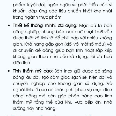
phẩm tuyệt đối, ngăn ngừa sự phát triển của vi
khuẩn, đáp ứng các tiêu chuẩn khắt khe nhất
trong ngành thực phẩm.
Thiết kế thông minh, đa dụng
: Mặc dù là bàn
công nghiệp, nhưng bàn inox chữ nhật 1m8 vẫn
được thiết kế tinh tế để phù hợp với nhiều không
gian. Khả năng gấp gọn (đối với một số mẫu) và
di chuyển dễ dàng giúp bạn linh hoạt sắp xếp
không gian theo nhu cầu sử dụng, tối ưu hóa
diện tích.
Tính thẩm mỹ cao:
Bàn inox giữ được độ sáng
bóng lâu dài, tạo cảm giác sạch sẽ, hiện đại và
chuyên nghiệp cho không gian sử dụng. Vẻ
ngoài tinh tế của nó không chỉ phục vụ mục đích
công năng mà còn góp phần nâng cao tính
thẩm mỹ tổng thể của khu vực bếp ăn, nhà
xưởng hay nhà hàng.