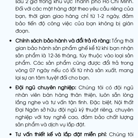
sau 2 giờ trong khu vực Thành phố Hồ Chí Minh.
Đối với các mặt hàng đặt theo yêu cầu riêng của
bạn, thời gian giao hàng chỉ từ 1-2 ngày, đảm
bảo tiến độ công việc của bạn không bị gián
đoạn.
Chính sách bảo hành và đổi trả rõ ràng:
Tổng thời
gian bảo hành sản phẩm ghế kể từ khi bạn nhận
sản phẩm là 12-36 tháng, tùy thuộc vào loại sản
phẩm. Các sản phẩm cũng được đổi trả trong
vòng 07 ngày nếu có lỗi từ nhà sản xuất, mang
lại sự an tâm tuyệt đối cho bạn.
Đội ngũ chuyên nghiệp:
Chúng tôi có đội ngũ
nhân viên bán hàng thân thiện, luôn sẵn lòng
lắng nghe và tư vấn tận tình. Đặc biệt, Nội thất
Đại Ngân sở hữu đội ngũ kỹ thuật riêng, chuyên
nghiệp với tay nghề cao, đảm bảo chất lượng
sản phẩm và dịch vụ lắp đặt.
Tư vấn thiết kế và lắp đặt miễn phí:
Chúng tôi