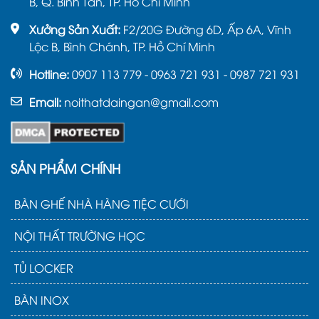
B, Q. Bình Tân, TP. Hồ Chí Minh
Xưởng Sản Xuất:
F2/20G Đường 6D, Ấp 6A, Vĩnh
Lộc B, Bình Chánh, TP. Hồ Chí Minh
Hotline:
0907 113 779 - 0963 721 931 - 0987 721 931
Email:
noithatdaingan@gmail.com
SẢN PHẨM CHÍNH
BÀN GHẾ NHÀ HÀNG TIỆC CƯỚI
NỘI THẤT TRƯỜNG HỌC
TỦ LOCKER
BÀN INOX