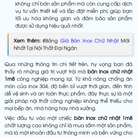
không chỉ bán sản phẩm mà còn cung cấp dịch
vụ tư vấn thiết kế và lắp đặt miễn phí, giúp bạn
tối ưu hóa không gian và đảm bảo sản phẩm
được sử dụng hiệu quả nhất.
Xem thêm:
#Bảng
Giá Bàn Inox Chữ Nhật
Mới
Nhất Tại Nội Thất Đại Ngân
Qua những thông tin chi tiết trên, hy vọng bạn đã
thấy rõ những giá trị vượt trội mà
bàn inox chữ nhật
1m8
công nghiệp mang lại. Từ khả năng chống ăn
mòn của inox 304, độ bền bỉ vượt thời gian, đến tính
dễ vệ sinh và an toàn thực phẩm, đây thực sự là một
giải pháp nội thất công nghiệp không thể thiếu cho
mọi bếp ăn, nhà hàng hay nhà xưởng.
Việc đầu tư vào một chiếc
bàn inox chữ nhật 1m8
chất lượng cao không chỉ là mua sắm một sản phẩm,
mà là một khoản đầu tư thông minh và bền vững cho