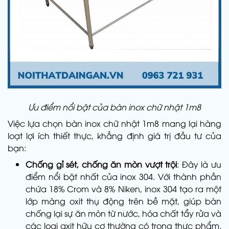
Ưu điểm nổi bật của bàn inox chữ nhật 1m8
Việc lựa chọn bàn inox chữ nhật 1m8 mang lại hàng
loạt lợi ích thiết thực, khẳng định giá trị đầu tư của
bạn:
Chống gỉ sét, chống ăn mòn vượt trội
: Đây là ưu
điểm nổi bật nhất của inox 304. Với thành phần
chứa 18% Crom và 8% Niken, inox 304 tạo ra một
lớp màng oxit thụ động trên bề mặt, giúp bàn
chống lại sự ăn mòn từ nước, hóa chất tẩy rửa và
các loại axit hữu cơ thường có trong thực phẩm.