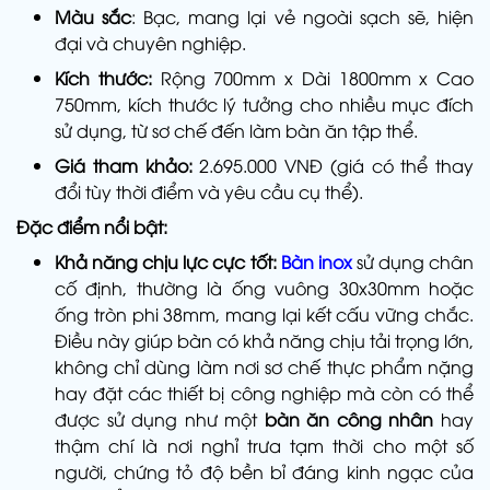
Màu sắc
: Bạc, mang lại vẻ ngoài sạch sẽ, hiện
đại và chuyên nghiệp.
Kích thước:
Rộng 700mm x Dài 1800mm x Cao
750mm, kích thước lý tưởng cho nhiều mục đích
sử dụng, từ sơ chế đến làm bàn ăn tập thể.
Giá tham khảo:
2.695.000 VNĐ (giá có thể thay
đổi tùy thời điểm và yêu cầu cụ thể).
Đặc điểm nổi bật:
Khả năng chịu lực cực tốt:
Bàn inox
sử dụng chân
cố định, thường là ống vuông 30x30mm hoặc
ống tròn phi 38mm, mang lại kết cấu vững chắc.
Điều này giúp bàn có khả năng chịu tải trọng lớn,
không chỉ dùng làm nơi sơ chế thực phẩm nặng
hay đặt các thiết bị công nghiệp mà còn có thể
được sử dụng như một
bàn ăn công nhân
hay
thậm chí là nơi nghỉ trưa tạm thời cho một số
người, chứng tỏ độ bền bỉ đáng kinh ngạc của