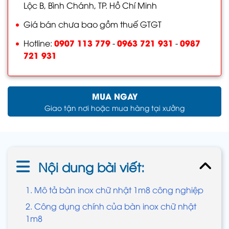
Lộc B, Bình Chánh, TP. Hồ Chí Minh
Giá bán chưa bao gồm thuế GTGT
0907 113 779
0963 721 931
0987
Hotline:
-
-
721 931
MUA NGAY
Giao tận nơi hoặc mua hàng tại xưởng
Nội dung bài viết:
1. Mô tả bàn inox chữ nhật 1m8 công nghiệp
2. Công dụng chính của bàn inox chữ nhật
1m8