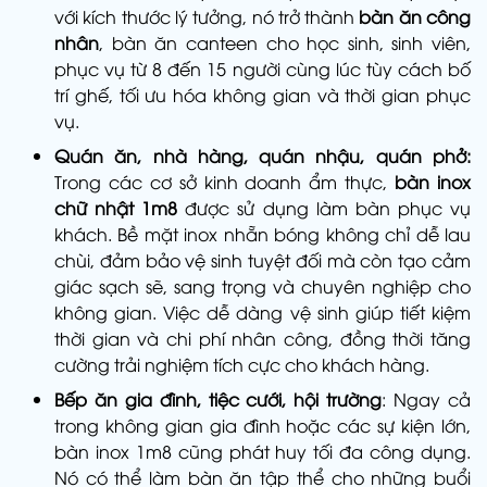
với kích thước lý tưởng, nó trở thành
bàn ăn công
nhân
, bàn ăn canteen cho học sinh, sinh viên,
phục vụ từ 8 đến 15 người cùng lúc tùy cách bố
trí ghế, tối ưu hóa không gian và thời gian phục
vụ.
Quán ăn, nhà hàng, quán nhậu, quán phở:
Trong các cơ sở kinh doanh ẩm thực,
bàn inox
chữ nhật 1m8
được sử dụng làm bàn phục vụ
khách. Bề mặt inox nhẵn bóng không chỉ dễ lau
chùi, đảm bảo vệ sinh tuyệt đối mà còn tạo cảm
giác sạch sẽ, sang trọng và chuyên nghiệp cho
không gian. Việc dễ dàng vệ sinh giúp tiết kiệm
thời gian và chi phí nhân công, đồng thời tăng
cường trải nghiệm tích cực cho khách hàng.
Bếp ăn gia đình, tiệc cưới, hội trường
: Ngay cả
trong không gian gia đình hoặc các sự kiện lớn,
bàn inox 1m8 cũng phát huy tối đa công dụng.
Nó có thể làm bàn ăn tập thể cho những buổi