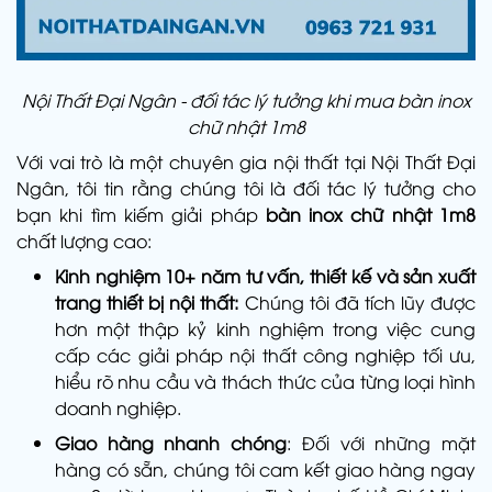
Nội Thất Đại Ngân - đối tác lý tưởng khi mua bàn inox
chữ nhật 1m8
Với vai trò là một chuyên gia nội thất tại Nội Thất Đại
Ngân, tôi tin rằng chúng tôi là đối tác lý tưởng cho
bạn khi tìm kiếm giải pháp
bàn inox chữ nhật 1m8
chất lượng cao:
Kinh nghiệm 10+ năm tư vấn, thiết kế và sản xuất
trang thiết bị nội thất:
Chúng tôi đã tích lũy được
hơn một thập kỷ kinh nghiệm trong việc cung
cấp các giải pháp nội thất công nghiệp tối ưu,
hiểu rõ nhu cầu và thách thức của từng loại hình
doanh nghiệp.
Giao hàng nhanh chóng
: Đối với những mặt
hàng có sẵn, chúng tôi cam kết giao hàng ngay