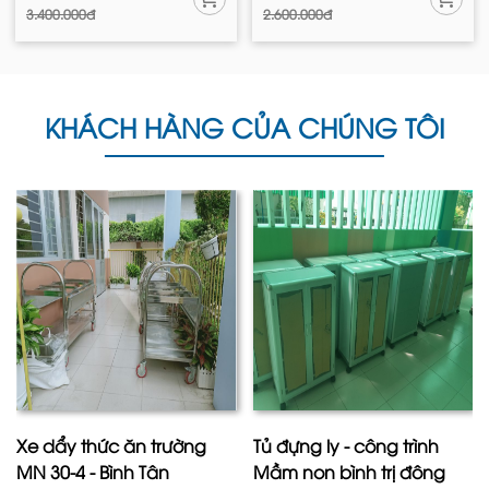
3.400.000đ
2.600.000đ
KHÁCH HÀNG CỦA CHÚNG TÔI
Xe dẩy thức ăn trường
Tủ đựng ly - công trình
MN 30-4 - Bình Tân
Mầm non bình trị đông