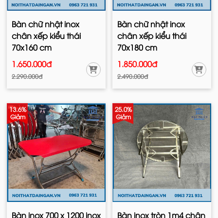
Bàn chữ nhật inox
Bàn chữ nhật inox
chân xếp kiểu thái
chân xếp kiểu thái
70x160 cm
70x180 cm
1.650.000đ
1.850.000đ
2.290.000đ
2.490.000đ
13.6%
25.0%
Giảm
Giảm
Bàn inox 700 x 1200 inox
Bàn inox tròn 1m4 chân