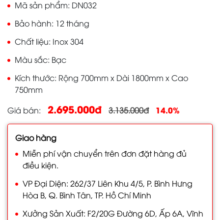
Mã sản phẩm
DN032
Bảo hành
12 tháng
Chất liệu
Inox 304
Màu sắc
Bạc
Kích thước
Rộng 700mm x Dài 1800mm x Cao
750mm
2.695.000đ
14.0%
Giá bán
3.135.000đ
Giao hàng
Miễn phí vận chuyển trên đơn đặt hàng đủ
điều kiện.
VP Đại Diện: 262/37 Liên Khu 4/5, P. Bình Hưng
Hòa B, Q. Bình Tân, TP. Hồ Chí Minh
Xưởng Sản Xuất: F2/20G Đường 6D, Ấp 6A, Vĩnh