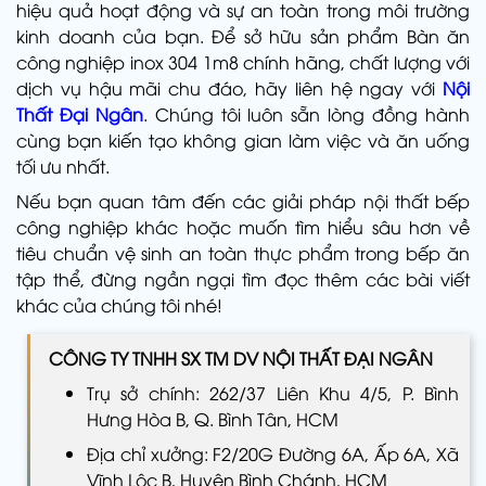
hiệu quả hoạt động và sự an toàn trong môi trường
kinh doanh của bạn. Để sở hữu sản phẩm Bàn ăn
công nghiệp inox 304 1m8 chính hãng, chất lượng với
dịch vụ hậu mãi chu đáo, hãy liên hệ ngay với
Nội
Thất Đại Ngân
. Chúng tôi luôn sẵn lòng đồng hành
cùng bạn kiến tạo không gian làm việc và ăn uống
tối ưu nhất.
Nếu bạn quan tâm đến các giải pháp nội thất bếp
công nghiệp khác hoặc muốn tìm hiểu sâu hơn về
tiêu chuẩn vệ sinh an toàn thực phẩm trong bếp ăn
tập thể, đừng ngần ngại tìm đọc thêm các bài viết
khác của chúng tôi nhé!
CÔNG TY TNHH SX TM DV NỘI THẤT ĐẠI NGÂN
Trụ sở chính: 262/37 Liên Khu 4/5, P. Bình
Hưng Hòa B, Q. Bình Tân, HCM
Địa chỉ xưởng: F2/20G Đường 6A, Ấp 6A, Xã
Vĩnh Lộc B, Huyện Bình Chánh, HCM