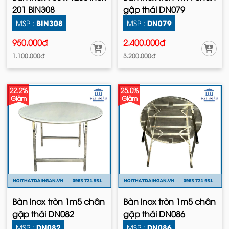
201 BIN308
gập thái DN079
BIN308
DN079
MSP :
MSP :
950.000đ
2.400.000đ
1.100.000đ
3.200.000đ
22.2%
25.0%
Giảm
Giảm
Bàn inox tròn 1m5 chân
Bàn inox tròn 1m5 chân
gập thái DN082
gập thái DN086
DN082
DN086
MSP :
MSP :