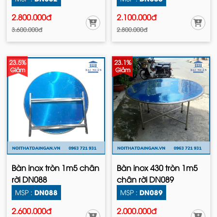
2.800.000đ
2.100.000đ
3.600.000đ
2.800.000đ
23.5%
23.1%
Giảm
Giảm
Bàn inox tròn 1m5 chân
Bàn inox 430 tròn 1m5
rời DN088
chân rời DN089
DN088
DN089
MSP :
MSP :
2.600.000đ
2.000.000đ