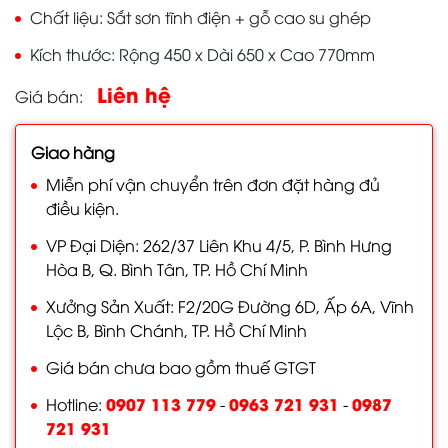
Chất liệu
Sắt sơn tĩnh điện + gỗ cao su ghép
Kích thước
Rộng 450 x Dài 650 x Cao 770mm
Liên hệ
Giá bán
Giao hàng
Miễn phí vận chuyển trên đơn đặt hàng đủ
điều kiện.
VP Đại Diện: 262/37 Liên Khu 4/5, P. Bình Hưng
Hòa B, Q. Bình Tân, TP. Hồ Chí Minh
Xưởng Sản Xuất: F2/20G Đường 6D, Ấp 6A, Vĩnh
Lộc B, Bình Chánh, TP. Hồ Chí Minh
Giá bán chưa bao gồm thuế GTGT
0907 113 779
0963 721 931
0987
Hotline:
-
-
721 931