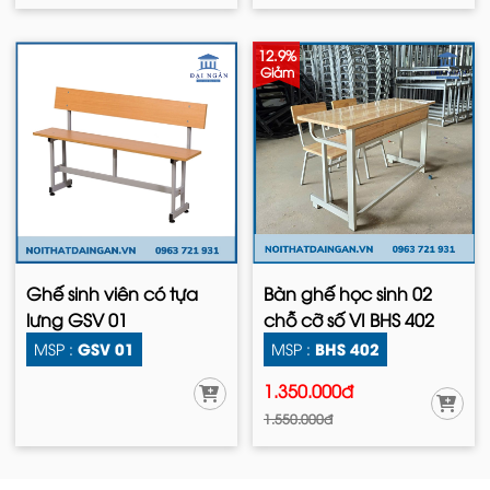
12.9%
Giảm
Ghế sinh viên có tựa
Bàn ghế học sinh 02
lưng GSV 01
chỗ cỡ số VI BHS 402
GSV 01
BHS 402
MSP :
MSP :
1.350.000đ
1.550.000đ