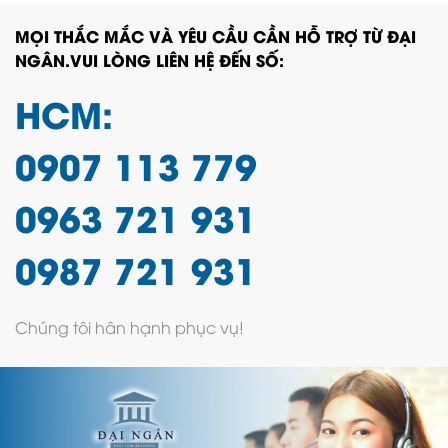
MỌI THẮC MẮC VÀ YÊU CẦU CẦN HỖ TRỢ TỪ ĐẠI
NGÂN.VUI LÒNG LIÊN HỆ ĐẾN SỐ:
HCM:
0907 113 779
0963 721 931
0987 721 931
Chúng tôi hân hạnh phục vụ!