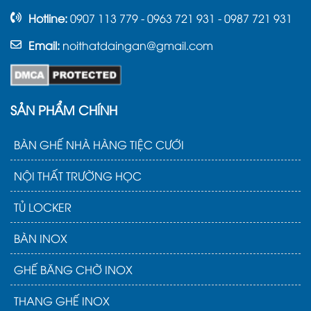
Hotline:
0907 113 779 - 0963 721 931 - 0987 721 931
Email:
noithatdaingan@gmail.com
SẢN PHẨM CHÍNH
BÀN GHẾ NHÀ HÀNG TIỆC CƯỚI
NỘI THẤT TRƯỜNG HỌC
TỦ LOCKER
BÀN INOX
GHẾ BĂNG CHỜ INOX
THANG GHẾ INOX