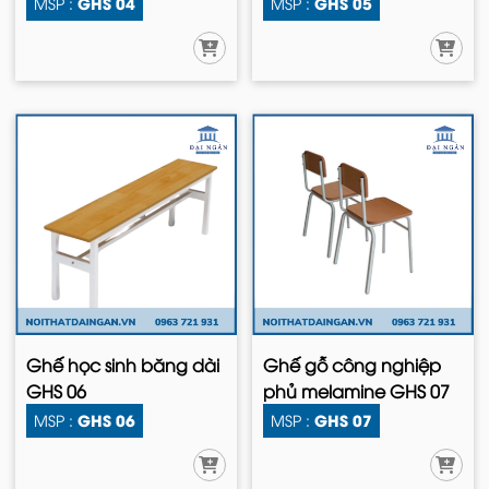
GHS 04
GHS 05
MSP :
MSP :
Ghế học sinh băng dài
Ghế gỗ công nghiệp
GHS 06
phủ melamine GHS 07
GHS 06
GHS 07
MSP :
MSP :