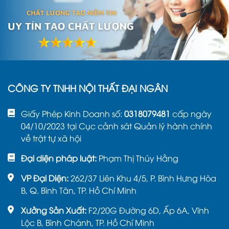
CÔNG TY TNHH NỘI THẤT ĐẠI NGÂN
Giấy Phép Kinh Doanh số:
0318079481
cấp ngày
04/10/2023 tại Cục cảnh sát Quản lý hành chính
về trật tự xã hội
Đại diện pháp luật:
Phạm Thị Thúy Hằng
VP Đại Diện:
262/37 Liên Khu 4/5, P. Bình Hưng Hòa
B, Q. Bình Tân, TP. Hồ Chí Minh
Xưởng Sản Xuất:
F2/20G Đường 6D, Ấp 6A, Vĩnh
Lộc B, Bình Chánh, TP. Hồ Chí Minh