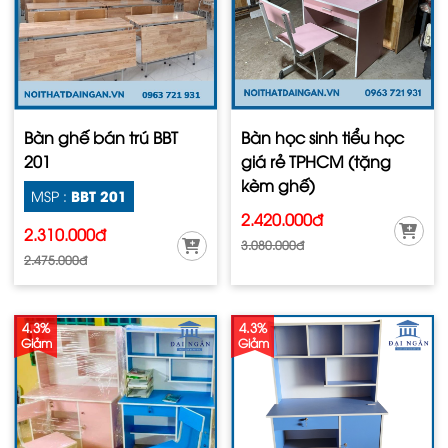
Bàn ghế bán trú BBT
Bàn học sinh tiểu học
201
giá rẻ TPHCM (tặng
kèm ghế)
BBT 201
MSP :
2.420.000đ
2.310.000đ
3.080.000đ
2.475.000đ
4.3%
4.3%
Giảm
Giảm