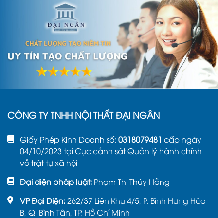
Vận chuyển tận nơi: Hỗ trợ giao hàng toàn
quốc. Với các địa hình khó tiếp cận, phí vận
chuyển có thể được điều chỉnh linh hoạt.
Tiến độ dự án: Đối với các dự án quy mô lớn,
Nội thất Đại Ngân cam kết bám sát tiến độ
và cập nhật thông tin chi tiết thường xuyên
tới khách hàng.
2. Báo giá bàn ghế học sinh
cao cấp
CÔNG TY TNHH NỘI THẤT ĐẠI NGÂN
Giấy Phép Kinh Doanh số:
0318079481
cấp ngày
04/10/2023 tại Cục cảnh sát Quản lý hành chính
về trật tự xã hội
Đại diện pháp luật:
Phạm Thị Thúy Hằng
VP Đại Diện:
262/37 Liên Khu 4/5, P. Bình Hưng Hòa
B, Q. Bình Tân, TP. Hồ Chí Minh