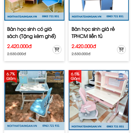
Bàn học sinh có giá
Bàn học sinh giá rẻ
sách (Tặng kèm ghế)
TPHCM liền tủ
2.420.000đ
2.420.000đ
2.530.000đ
2.530.000đ
6.7%
6.5%
Giảm
Giảm