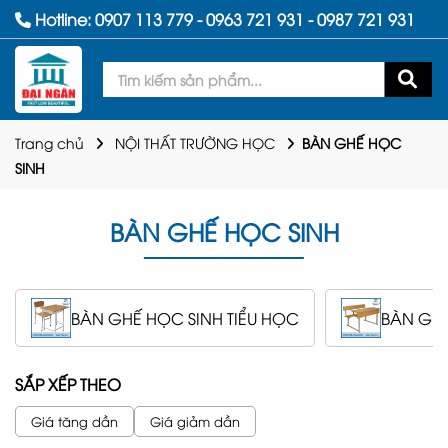
Hotline:
0907 113 779
-
0963 721 931
-
0987 721 931
Trang chủ
NỘI THẤT TRƯỜNG HỌC
BÀN GHẾ HỌC
SINH
BÀN GHẾ HỌC SINH
BÀN GHẾ HỌC SINH TIỂU HỌC
BÀN GHẾ
SẮP XẾP THEO
Giá tăng dần
Giá giảm dần