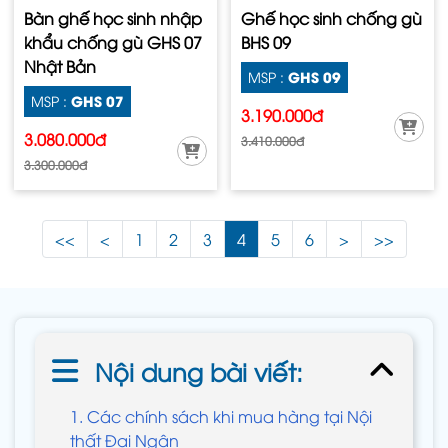
Bàn ghế học sinh nhập
Ghế học sinh chống gù
khẩu chống gù GHS 07
BHS 09
Nhật Bản
GHS 09
MSP :
GHS 07
MSP :
3.190.000đ
3.080.000đ
3.410.000đ
3.300.000đ
<<
<
1
2
3
4
5
6
>
>>
Nội dung bài viết:
1. Các chính sách khi mua hàng tại Nội
thất Đại Ngân