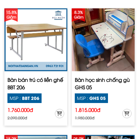
15.8%
8.3%
Giảm
Giảm
Bàn bán trú có liền ghế
Bàn học sinh chống gù
BBT 206
GHS 05
BBT 206
GHS 05
MSP :
MSP :
1.760.000đ
1.815.000đ
2.090.000đ
1.980.000đ
18.2%
25.0%