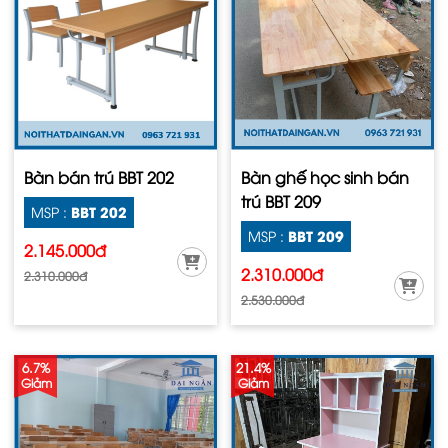
Bàn bán trú BBT 202
Bàn ghế học sinh bán
trú BBT 209
BBT 202
MSP :
BBT 209
MSP :
2.145.000đ
2.310.000đ
2.310.000đ
2.530.000đ
6.7%
21.4%
Giảm
Giảm