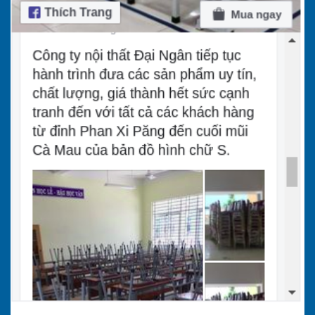
Bàn ghế học
2420000
1980000
sinh bán trú
VND
VND
BBT 210
Bàn ghế học
sinh bán trú
2640000
1980000
BBT 207 liền
VND
VND
ghế
Bàn học sinh
giá rẻ TPHCM
1485000
935000
02 chỗ BHS
VND
VND
302
Bàn ghế học
1595000
1155000
sinh HCM 02
Bàn ghế
VND
VND
chỗ BHS 301
cho học
sinh 2
Bàn ghế bán
2475000
2310000
chỗ ngồi