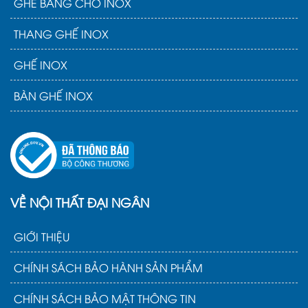
GHẾ BĂNG CHỜ INOX
Các mẫu bàn liền ghế cao cấp thường có
THANG GHẾ INOX
khung kim loại chắc chắn và mặt gỗ công
nghiệp hoặc tự nhiên. Bộ bàn ghế liền học sinh
GHẾ INOX
mang lại độ bền cao và thiết kế thẩm mỹ, phù
hợp cho học sinh các cấp.
BÀN GHẾ INOX
Tên sản phẩm
Giá bán
Giá ưu đãi
Bàn ghế học sinh bán trú
2530000
2310000
BBT 209
VND
VND
VỀ NỘI THẤT ĐẠI NGÂN
Bàn bán trú có liền ghế
2090000
1760000
BBT 206
VND
VND
GIỚI THIỆU
Bàn bán trú có liền ghế
2090000
1540000
BBT 205
VND
VND
CHÍNH SÁCH BẢO HÀNH SẢN PHẨM
Bàn ghế phòng học dính
1320000
990000
CHÍNH SÁCH BẢO MẬT THÔNG TIN