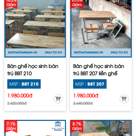
Giảm
Giảm
Bàn ghế học sinh bán
Bàn ghế học sinh bán
trú BBT 210
trú BBT 207 liền ghế
BBT 210
BBT 207
MSP :
MSP :
1.980.000đ
1.980.000đ
2.420.000đ
2.640.000đ
7.1%
8.7%
Giảm
Giảm