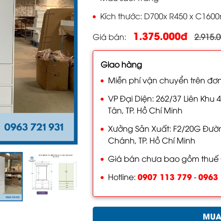
Kích thước
D700x R450 x C160
1.375.000đ
Giá bán
2.915.
Giao hàng
Miễn phí vận chuyển trên đơn
VP Đại Diện: 262/37 Liên Khu 4
Tân, TP. Hồ Chí Minh
Xưởng Sản Xuất: F2/20G Đường
Chánh, TP. Hồ Chí Minh
Giá bán chưa bao gồm thuế
0907 113 779
0963 
Hotline:
-
MUA