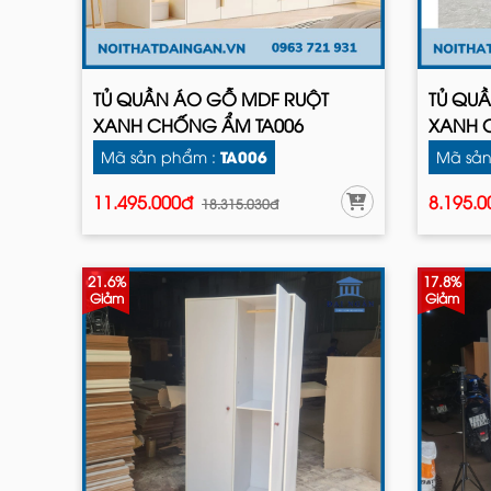
TỦ QUẦN ÁO GỖ MDF RUỘT
TỦ QU
XANH CHỐNG ẨM TA006
XANH 
TA006
Mã sản phẩm :
Mã sản
11.495.000đ
8.195.
18.315.030đ
21.6%
17.8%
Giảm
Giảm