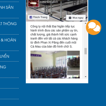
NH SẢN
ẬT THÔNG
Ả & HOÀN
UYỂN
ÀNG