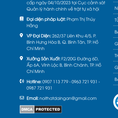
cấp ngày 04/10/2023 tại Cục cảnh sát
N
Quản lý hành chính về trật tự xã hội
Đại diện pháp luật:
Phạm Thị Thúy
T
Hằng
B
VP Đại Diện:
262/37 Liên Khu 4/5, P.
Bình Hưng Hòa B, Q. Bình Tân, TP. Hồ
G
Chí Minh
T
Xưởng Sản Xuất:
F2/20G Đường 6D,
Ấp 6A, Vĩnh Lộc B, Bình Chánh, TP. Hồ
G
Chí Minh
B
Hotline:
0907 113 779 - 0963 721 931 -
0987 721 931
Email:
noithatdaingan@gmail.com