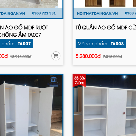
ẦN ÁO GỖ MDF RUỘT
TỦ QUẦN ÁO GỖ MDF CỬ
CHỐNG ẨM TA007
TA007
TA008
 phẩm :
Mã sản phẩm :
000đ
5.280.000đ
13.915.000đ
7.315.000đ
35.3%
Giảm