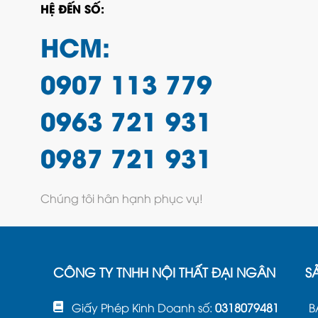
HỆ ĐẾN SỐ:
HCM:
0907 113 779
0963 721 931
0987 721 931
Chúng tôi hân hạnh phục vụ!
CÔNG TY TNHH NỘI THẤT ĐẠI NGÂN
S
Giấy Phép Kinh Doanh số:
0318079481
B