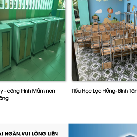
ly - công trình Mầm non
Tiểu Học Lạc Hồng- Bình T
đông
I NGÂN.VUI LÒNG LIÊN