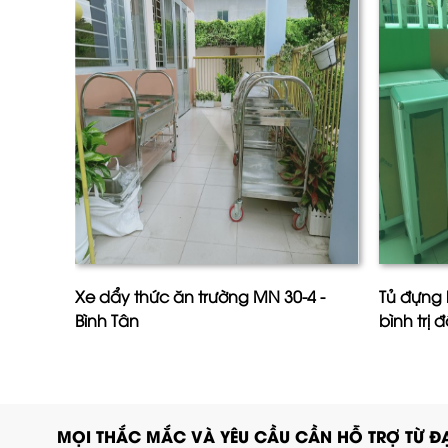
Xe dẩy thức ăn trường MN 30-4 -
Tủ đựng 
Bình Tân
bình trị 
MỌI THẮC MẮC VÀ YÊU CẦU CẦN HỖ TRỢ TỪ ĐẠ