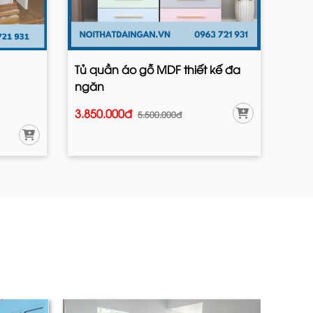
Tủ quần áo gỗ MDF thiết kế đa
ngăn
3.850.000đ
5.500.000đ
I