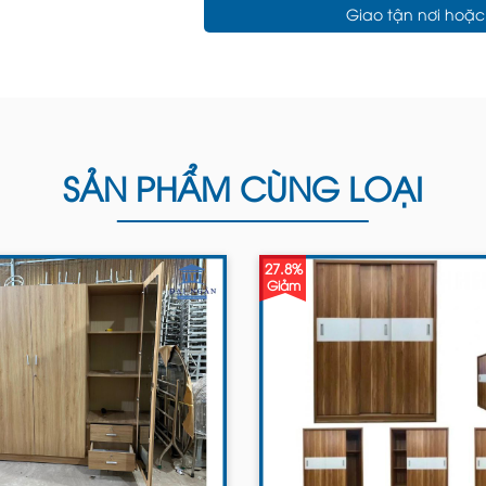
Giao tận nơi hoặ
SẢN PHẨM CÙNG LOẠI
27.8%
Giảm