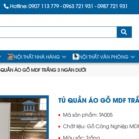
Hotline:
0907 113 779
-
0963 721 931
-
0987 721 931
NỘI THẤT NHÀ HÀNG
NỘI THẤT VĂN PHÒNG
 QUẦN ÁO GỖ MDF TRẮNG 3 NGĂN DƯỚI
TỦ QUẦN ÁO GỖ MDF TR
Mã sản phẩm
TA005
Chất liệu
Gỗ Công Nghiệp MD
Màu sắc
Trắng