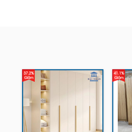
37.2%
41.1%
Giảm
Giảm