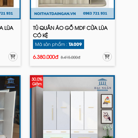
A LÙA
TỦ QUẦN ÁO GỖ MDF CỬA LÙA
CÓ KỆ
TA009
Mã sản phẩm :
6.380.000đ
8.415.000đ
30.0%
Giảm