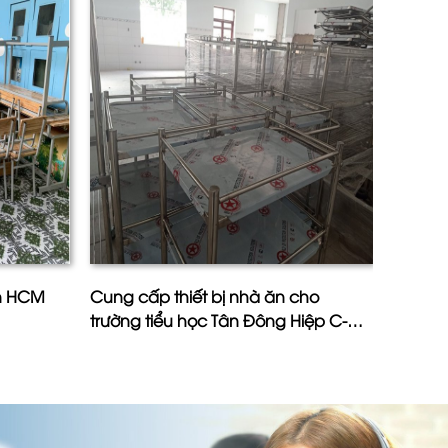
ân HCM
Cung cấp thiết bị nhà ăn cho
Công T
trường tiểu học Tân Đông Hiệp C-
Phú- Ấ
Tỉnh Bình Dương