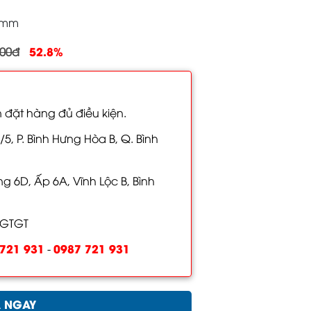
0mm
52.8%
000đ
 đặt hàng đủ điều kiện.
/5, P. Bình Hưng Hòa B, Q. Bình
 6D, Ấp 6A, Vĩnh Lộc B, Bình
 GTGT
721 931
0987 721 931
-
 NGAY