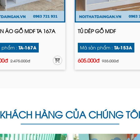
N ÁO GỖ MDF TA 167A
TỦ DÉP GỖ MDF
TA-167A
TA-153A
 phẩm :
Mã sản phẩm :
000đ
605.000đ
2.475.000đ
935.000đ
KHÁCH HÀNG CỦA CHÚNG TÔ