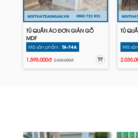
TỦ QUẦN ÁO ĐƠN GIẢN GỖ
TỦ QUẦ
MDF
TA-74A
Mã sản phẩm :
Mã sản
1.595.000đ
2.035.
2.035.000đ