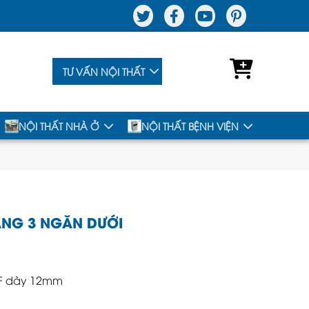
TƯ VẤN NỘI THẤT
NỘI THẤT NHÀ Ở
NỘI THẤT BỆNH VIỆN
ẮNG 3 NGĂN DƯỚI
F dày 12mm