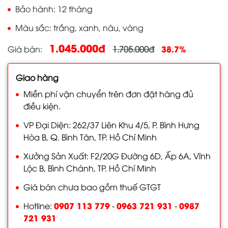
Bảo hành
12 tháng
Màu sắc
trắng, xanh, nâu, vàng
1.045.000đ
38.7%
Giá bán
1.705.000đ
Giao hàng
Miễn phí vận chuyển trên đơn đặt hàng đủ
điều kiện.
VP Đại Diện: 262/37 Liên Khu 4/5, P. Bình Hưng
Hòa B, Q. Bình Tân, TP. Hồ Chí Minh
Xưởng Sản Xuất: F2/20G Đường 6D, Ấp 6A, Vĩnh
Lộc B, Bình Chánh, TP. Hồ Chí Minh
Giá bán chưa bao gồm thuế GTGT
0907 113 779
0963 721 931
0987
Hotline:
-
-
721 931