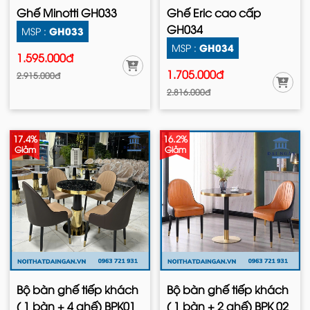
Ghế Minotti GH033
Ghế Eric cao cấp
GH034
GH033
MSP :
GH034
MSP :
1.595.000đ
1.705.000đ
2.915.000đ
2.816.000đ
17.4%
16.2%
Giảm
Giảm
Bộ bàn ghế tiếp khách
Bộ bàn ghế tiếp khách
( 1 bàn + 4 ghế) BPK01
( 1 bàn + 2 ghế) BPK 02