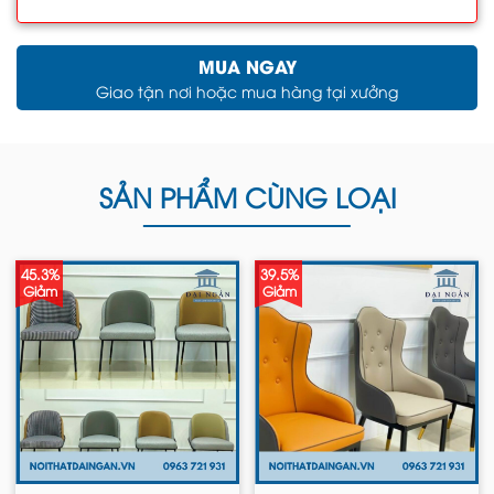
MUA NGAY
Giao tận nơi hoặc mua hàng tại xưởng
SẢN PHẨM CÙNG LOẠI
45.3%
39.5%
Giảm
Giảm