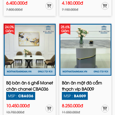
6.400.000đ
4.180.000đ
7.800.000đ
7.150.000đ
24.0%
28.6%
Giảm
Giảm
Bộ bàn ăn 6 ghế Monet
Bàn ăn mặt đá cẩm
chân chanel CBA036
thạch vip BA009
CBA036
BA009
MSP :
MSP :
10.450.000đ
8.250.000đ
13.750.000đ
11.550.000đ