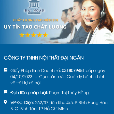
CÔNG TY TNHH NỘI THẤT ĐẠI NGÂN
Giấy Phép Kinh Doanh số:
0318079481
cấp ngày
04/10/2023 tại Cục cảnh sát Quản lý hành chính
về trật tự xã hội
Đại diện pháp luật:
Phạm Thị Thúy Hằng
VP Đại Diện:
262/37 Liên Khu 4/5, P. Bình Hưng Hòa
B, Q. Bình Tân, TP. Hồ Chí Minh