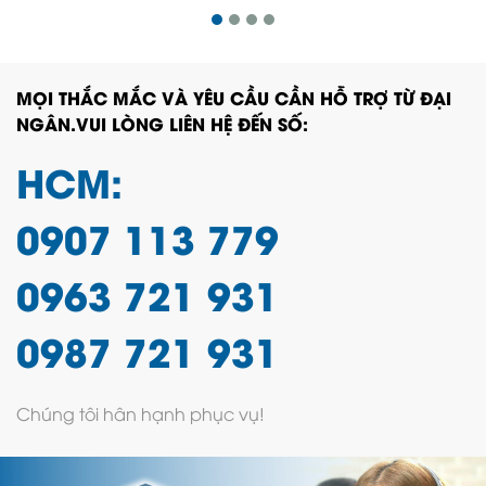
MỌI THẮC MẮC VÀ YÊU CẦU CẦN HỖ TRỢ TỪ ĐẠI
NGÂN.VUI LÒNG LIÊN HỆ ĐẾN SỐ:
HCM:
0907 113 779
0963 721 931
0987 721 931
Chúng tôi hân hạnh phục vụ!