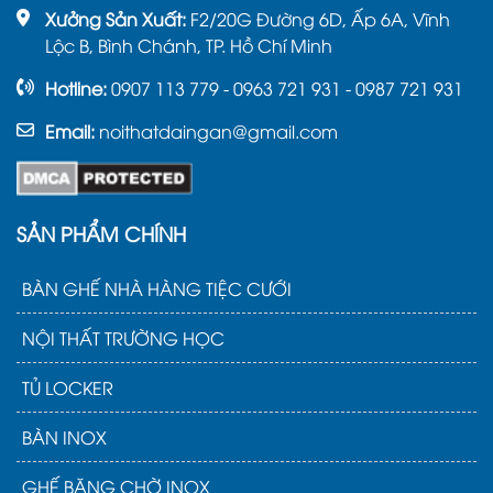
Xưởng Sản Xuất:
F2/20G Đường 6D, Ấp 6A, Vĩnh
Lộc B, Bình Chánh, TP. Hồ Chí Minh
Hotline:
0907 113 779 - 0963 721 931 - 0987 721 931
Email:
noithatdaingan@gmail.com
SẢN PHẨM CHÍNH
BÀN GHẾ NHÀ HÀNG TIỆC CƯỚI
NỘI THẤT TRƯỜNG HỌC
TỦ LOCKER
BÀN INOX
GHẾ BĂNG CHỜ INOX