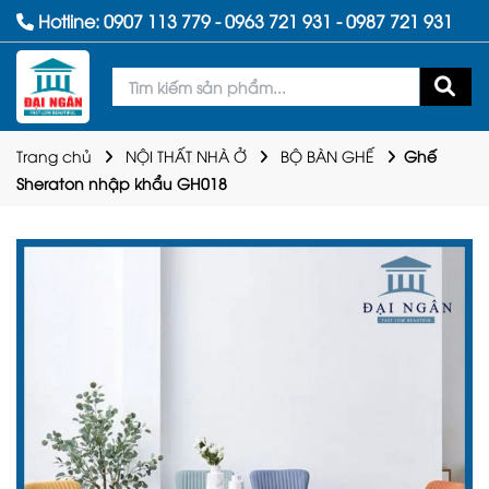
Hotline:
0907 113 779
-
0963 721 931
-
0987 721 931
Trang chủ
NỘI THẤT NHÀ Ở
BỘ BÀN GHẾ
Ghế
Sheraton nhập khẩu GH018