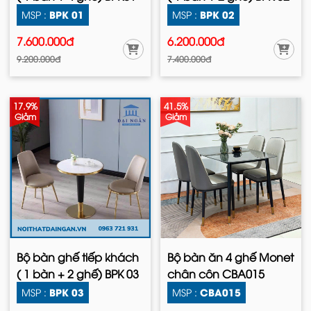
BPK 01
BPK 02
MSP :
MSP :
7.600.000đ
6.200.000đ
9.200.000đ
7.400.000đ
17.9%
41.5%
Giảm
Giảm
Bộ bàn ghế tiếp khách
Bộ bàn ăn 4 ghế Monet
( 1 bàn + 2 ghế) BPK 03
chân côn CBA015
BPK 03
CBA015
MSP :
MSP :