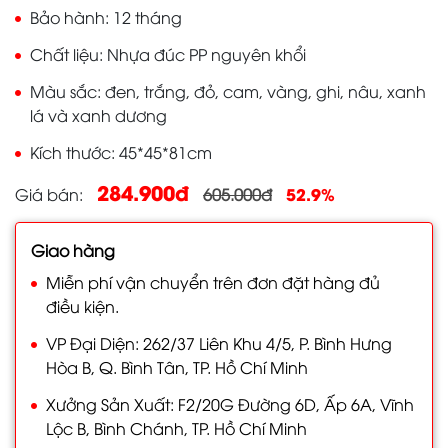
Bảo hành
12 tháng
Chất liệu
Nhựa đúc PP nguyên khổi
Màu sắc
đen, trắng, đỏ, cam, vàng, ghi, nâu, xanh
lá và xanh dương
Kích thước
45*45*81cm
284.900đ
52.9%
Giá bán
605.000đ
Giao hàng
Miễn phí vận chuyển trên đơn đặt hàng đủ
điều kiện.
VP Đại Diện: 262/37 Liên Khu 4/5, P. Bình Hưng
Hòa B, Q. Bình Tân, TP. Hồ Chí Minh
Xưởng Sản Xuất: F2/20G Đường 6D, Ấp 6A, Vĩnh
Lộc B, Bình Chánh, TP. Hồ Chí Minh