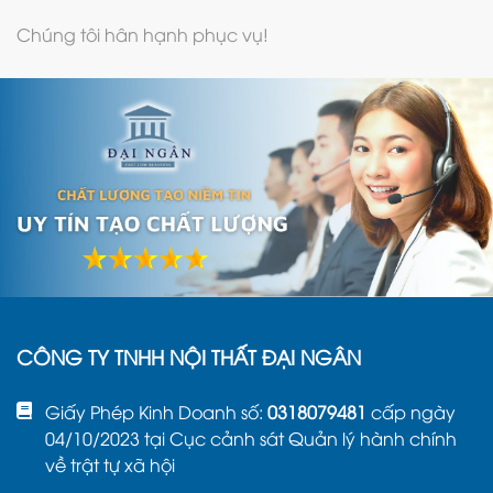
Chúng tôi hân hạnh phục vụ!
CÔNG TY TNHH NỘI THẤT ĐẠI NGÂN
Giấy Phép Kinh Doanh số:
0318079481
cấp ngày
04/10/2023 tại Cục cảnh sát Quản lý hành chính
về trật tự xã hội