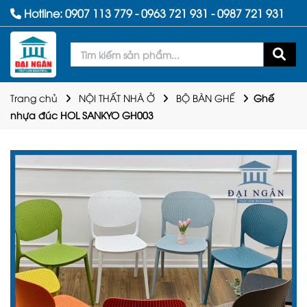
Hotline:
0907 113 779
-
0963 721 931
-
0987 721 931
Trang chủ
NỘI THẤT NHÀ Ở
BỘ BÀN GHẾ
Ghế
nhựa đúc HOL SANKYO GH003