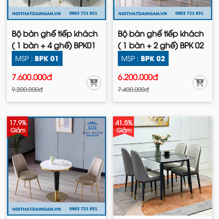
Bộ bàn ghế tiếp khách
Bộ bàn ghế tiếp khách
( 1 bàn + 4 ghế) BPK01
( 1 bàn + 2 ghế) BPK 02
BPK 01
BPK 02
MSP :
MSP :
7.600.000đ
6.200.000đ
9.200.000đ
7.400.000đ
17.9%
41.5%
Giảm
Giảm