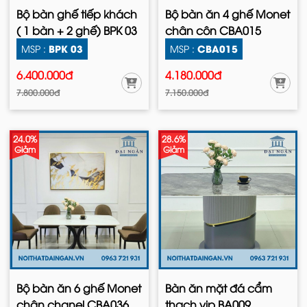
Bộ bàn ghế tiếp khách
Bộ bàn ăn 4 ghế Monet
( 1 bàn + 2 ghế) BPK 03
chân côn CBA015
BPK 03
CBA015
MSP :
MSP :
6.400.000đ
4.180.000đ
7.800.000đ
7.150.000đ
24.0%
28.6%
Giảm
Giảm
Bộ bàn ăn 6 ghế Monet
Bàn ăn mặt đá cẩm
chân chanel CBA036
thạch vip BA009