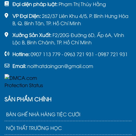
Đại diện pháp luật:
Phạm Thị Thúy Hằng
VP Đại Diện:
262/37 Liên Khu 4/5, P. Bình Hưng Hòa
B, Q. Bình Tân, TP. Hồ Chí Minh
Xưởng Sản Xuất:
F2/20G Đường 6D, Ấp 6A, Vĩnh
Lộc B, Bình Chánh, TP. Hồ Chí Minh
Hotline:
0907 113 779 - 0963 721 931 - 0987 721 931
Email:
noithatdaingan@gmail.com
SẢN PHẨM CHÍNH
BÀN GHẾ NHÀ HÀNG TIỆC CƯỚI
NỘI THẤT TRƯỜNG HỌC