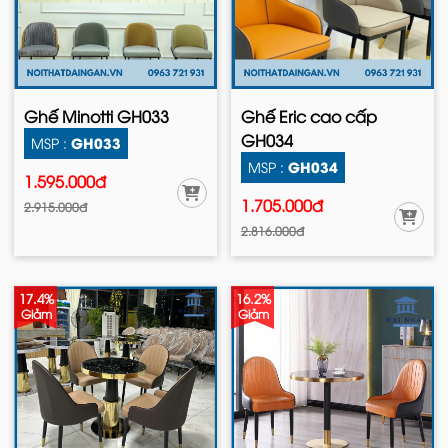
Ghế Minotti GH033
Ghế Eric cao cấp
GH034
GH033
MSP :
GH034
MSP :
1.595.000đ
1.705.000đ
2.915.000đ
2.816.000đ
17.4%
16.2%
Giảm
Giảm