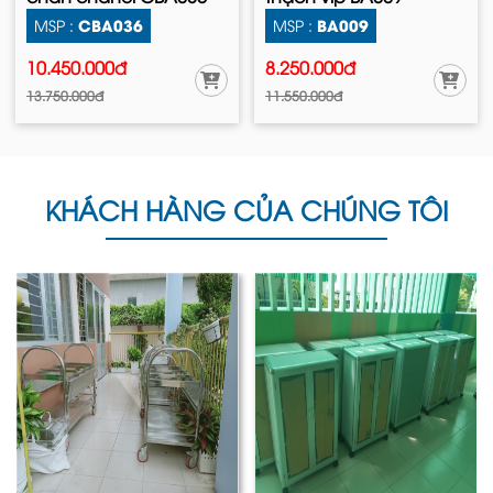
CBA036
BA009
MSP :
MSP :
10.450.000đ
8.250.000đ
13.750.000đ
11.550.000đ
KHÁCH HÀNG CỦA CHÚNG TÔI