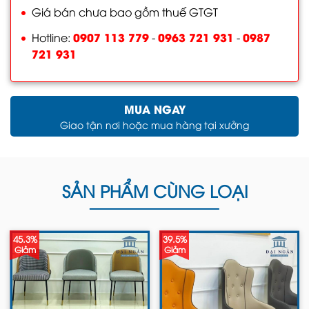
Giá bán chưa bao gồm thuế GTGT
0907 113 779
0963 721 931
0987
Hotline:
-
-
721 931
MUA NGAY
Giao tận nơi hoặc mua hàng tại xưởng
SẢN PHẨM CÙNG LOẠI
45.3%
39.5%
Giảm
Giảm