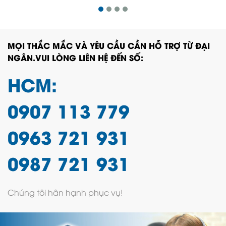
MỌI THẮC MẮC VÀ YÊU CẦU CẦN HỖ TRỢ TỪ ĐẠI
NGÂN.VUI LÒNG LIÊN HỆ ĐẾN SỐ:
HCM:
0907 113 779
0963 721 931
0987 721 931
Chúng tôi hân hạnh phục vụ!