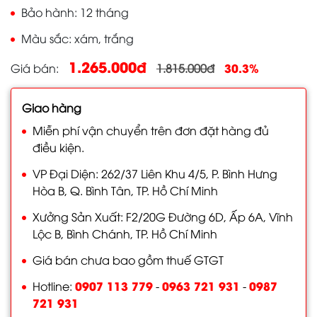
Bảo hành
12 tháng
Màu sắc
xám, trắng
1.265.000đ
30.3%
Giá bán
1.815.000đ
Giao hàng
Miễn phí vận chuyển trên đơn đặt hàng đủ
điều kiện.
VP Đại Diện: 262/37 Liên Khu 4/5, P. Bình Hưng
Hòa B, Q. Bình Tân, TP. Hồ Chí Minh
Xưởng Sản Xuất: F2/20G Đường 6D, Ấp 6A, Vĩnh
Lộc B, Bình Chánh, TP. Hồ Chí Minh
Giá bán chưa bao gồm thuế GTGT
0907 113 779
0963 721 931
0987
Hotline:
-
-
721 931