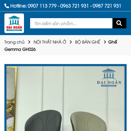
Hotline:
0907 113 779
-
0963 721 931
-
0987 721 931
Trang chủ
NỘI THẤT NHÀ Ở
BỘ BÀN GHẾ
Ghế
Gemma GH026