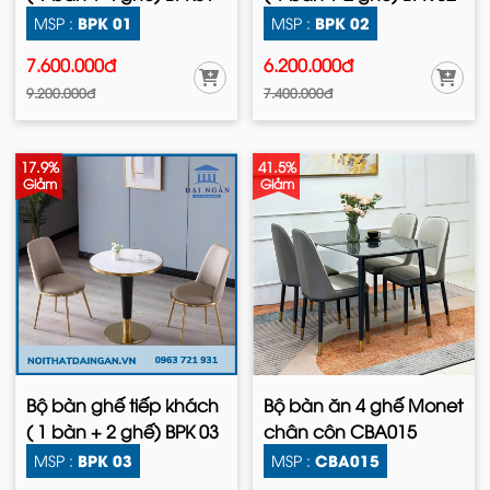
BPK 01
BPK 02
MSP :
MSP :
7.600.000đ
6.200.000đ
9.200.000đ
7.400.000đ
17.9%
41.5%
Giảm
Giảm
Bộ bàn ghế tiếp khách
Bộ bàn ăn 4 ghế Monet
( 1 bàn + 2 ghế) BPK 03
chân côn CBA015
BPK 03
CBA015
MSP :
MSP :