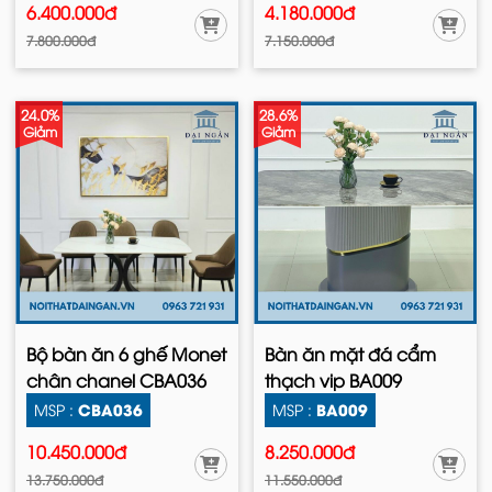
6.400.000đ
4.180.000đ
7.800.000đ
7.150.000đ
24.0%
28.6%
Giảm
Giảm
Bộ bàn ăn 6 ghế Monet
Bàn ăn mặt đá cẩm
chân chanel CBA036
thạch vip BA009
CBA036
BA009
MSP :
MSP :
10.450.000đ
8.250.000đ
13.750.000đ
11.550.000đ