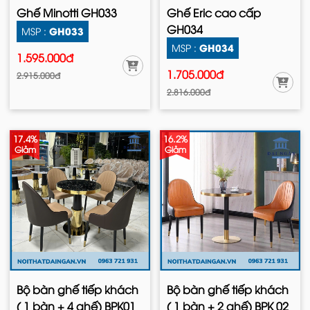
Ghế Minotti GH033
Ghế Eric cao cấp
GH034
GH033
MSP :
GH034
MSP :
1.595.000đ
1.705.000đ
2.915.000đ
2.816.000đ
17.4%
16.2%
Giảm
Giảm
Bộ bàn ghế tiếp khách
Bộ bàn ghế tiếp khách
( 1 bàn + 4 ghế) BPK01
( 1 bàn + 2 ghế) BPK 02