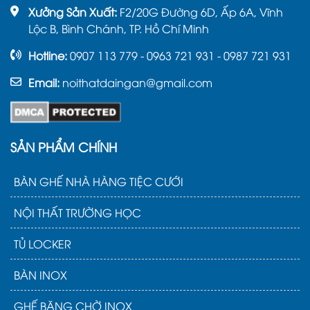
Xưởng Sản Xuất:
F2/20G Đường 6D, Ấp 6A, Vĩnh
Lộc B, Bình Chánh, TP. Hồ Chí Minh
Hotline:
0907 113 779 - 0963 721 931 - 0987 721 931
Email:
noithatdaingan@gmail.com
SẢN PHẨM CHÍNH
BÀN GHẾ NHÀ HÀNG TIỆC CƯỚI
NỘI THẤT TRƯỜNG HỌC
TỦ LOCKER
BÀN INOX
GHẾ BĂNG CHỜ INOX