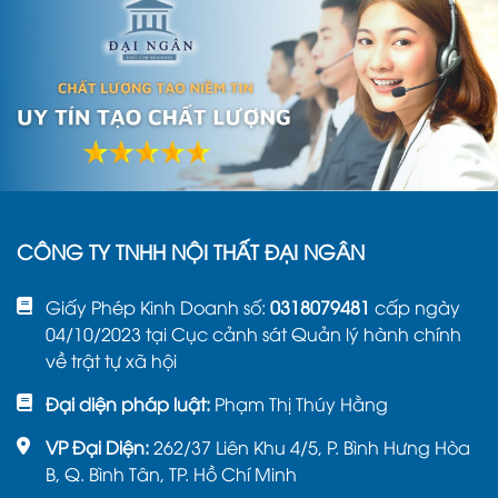
CÔNG TY TNHH NỘI THẤT ĐẠI NGÂN
Giấy Phép Kinh Doanh số:
0318079481
cấp ngày
04/10/2023 tại Cục cảnh sát Quản lý hành chính
về trật tự xã hội
Đại diện pháp luật:
Phạm Thị Thúy Hằng
VP Đại Diện:
262/37 Liên Khu 4/5, P. Bình Hưng Hòa
B, Q. Bình Tân, TP. Hồ Chí Minh