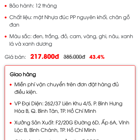
Bảo hành
12 tháng
Chất liệu
mặt Nhựa đúc PP nguyên khối, chân gỗ
đan
Màu sắc
đen, trắng, đỏ, cam, vàng, ghi, nâu, xanh
lá và xanh dương
217.800đ
43.4%
Giá bán
385.000đ
Giao hàng
Miễn phí vận chuyển trên đơn đặt hàng đủ
điều kiện.
VP Đại Diện: 262/37 Liên Khu 4/5, P. Bình Hưng
Hòa B, Q. Bình Tân, TP. Hồ Chí Minh
Xưởng Sản Xuất: F2/20G Đường 6D, Ấp 6A, Vĩnh
Lộc B, Bình Chánh, TP. Hồ Chí Minh