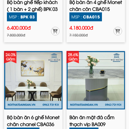
Bộ bàn ghế tiếp khách
Bộ bàn ăn 4 ghế Monet
( 1 bàn + 2 ghế) BPK 03
chân côn CBA015
BPK 03
CBA015
MSP :
MSP :
6.400.000đ
4.180.000đ
7.800.000đ
7.150.000đ
24.0%
28.6%
Giảm
Giảm
Bộ bàn ăn 6 ghế Monet
Bàn ăn mặt đá cẩm
chân chanel CBA036
thạch vip BA009