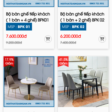
Bộ bàn ghế tiếp khách
Bộ bàn ghế tiếp khách
( 1 bàn + 4 ghế) BPK01
( 1 bàn + 2 ghế) BPK 02
BPK 01
BPK 02
MSP :
MSP :
7.600.000đ
6.200.000đ
9.200.000đ
7.400.000đ
17.9%
41.5%
Giảm
Giảm