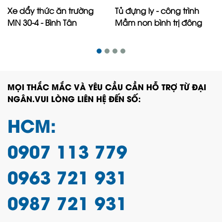
Xe dẩy thức ăn trường
Tủ đựng ly - công trình
MN 30-4 - Bình Tân
Mầm non bình trị đông
MỌI THẮC MẮC VÀ YÊU CẦU CẦN HỖ TRỢ TỪ ĐẠI
NGÂN.VUI LÒNG LIÊN HỆ ĐẾN SỐ:
HCM:
0907 113 779
0963 721 931
0987 721 931