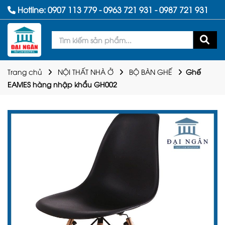
Hotline:
0907 113 779
-
0963 721 931
-
0987 721 931
Trang chủ
NỘI THẤT NHÀ Ở
BỘ BÀN GHẾ
Ghế
EAMES hàng nhập khẩu GH002