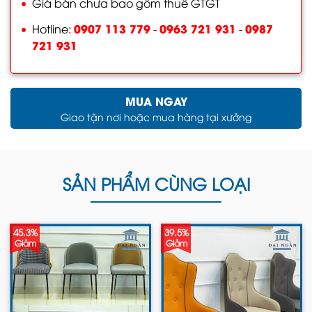
Giá bán chưa bao gồm thuế GTGT
0907 113 779
0963 721 931
0987
Hotline:
-
-
721 931
MUA NGAY
Giao tận nơi hoặc mua hàng tại xưởng
SẢN PHẨM CÙNG LOẠI
45.3%
39.5%
Giảm
Giảm