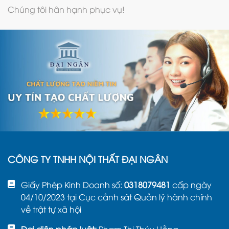
Chúng tôi hân hạnh phục vụ!
CÔNG TY TNHH NỘI THẤT ĐẠI NGÂN
Giấy Phép Kinh Doanh số:
0318079481
cấp ngày
04/10/2023 tại Cục cảnh sát Quản lý hành chính
về trật tự xã hội