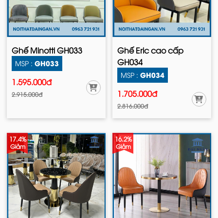
Ghế Minotti GH033
Ghế Eric cao cấp
GH034
GH033
MSP :
GH034
MSP :
1.595.000đ
1.705.000đ
2.915.000đ
2.816.000đ
17.4%
16.2%
Giảm
Giảm