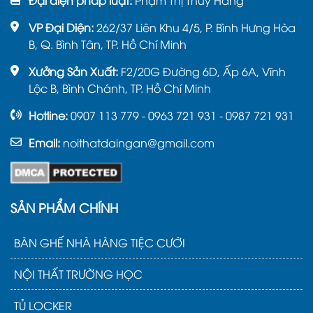
Đại diện pháp luật:
Phạm Thị Thúy Hằng
VP Đại Diện:
262/37 Liên Khu 4/5, P. Bình Hưng Hòa
B, Q. Bình Tân, TP. Hồ Chí Minh
Xưởng Sản Xuất:
F2/20G Đường 6D, Ấp 6A, Vĩnh
Lộc B, Bình Chánh, TP. Hồ Chí Minh
Hotline:
0907 113 779 - 0963 721 931 - 0987 721 931
Email:
noithatdaingan@gmail.com
SẢN PHẨM CHÍNH
BÀN GHẾ NHÀ HÀNG TIỆC CƯỚI
NỘI THẤT TRƯỜNG HỌC
TỦ LOCKER