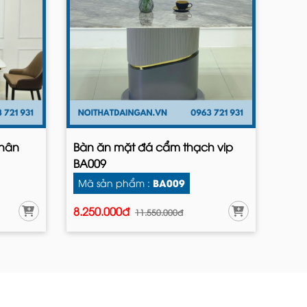
chân
Bàn ăn mặt đá cẩm thạch vip
BA009
BA009
Mã sản phẩm :
8.250.000đ
11.550.000đ