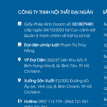
CÔNG TY TNHH NỘI THẤT ĐẠI NGÂN
S
Giấy Phép Kinh Doanh số:
0318079481
B
cấp ngày 04/10/2023 tại Cục cảnh sát
N
Quản lý hành chính về trật tự xã hội
Đại diện pháp luật:
Phạm Thị Thúy
T
Hằng
B
VP Đại Diện:
262/37 Liên Khu 4/5, P.
Bình Hưng Hòa B, Q. Bình Tân, TP. Hồ
G
Chí Minh
T
Xưởng Sản Xuất:
F2/20G Đường 6D,
Ấp 6A, Vĩnh Lộc B, Bình Chánh, TP. Hồ
G
Chí Minh
B
Hotline:
0907 113 779 - 0963 721 931 -
0987 721 931