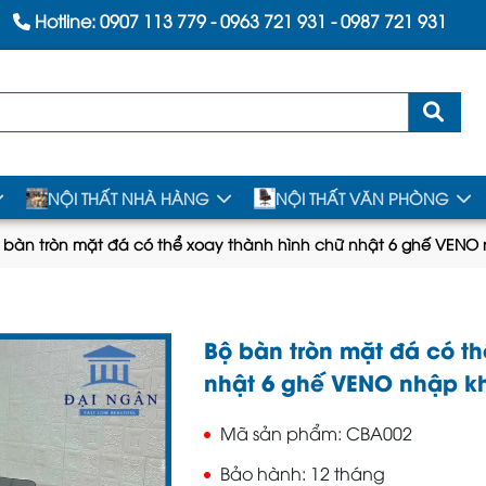
Hotline:
0907 113 779
-
0963 721 931
-
0987 721 931
NỘI THẤT NHÀ HÀNG
NỘI THẤT VĂN PHÒNG
 bàn tròn mặt đá có thể xoay thành hình chữ nhật 6 ghế VEN
Bộ bàn tròn mặt đá có t
nhật 6 ghế VENO nhập 
Mã sản phẩm
CBA002
Bảo hành
12 tháng