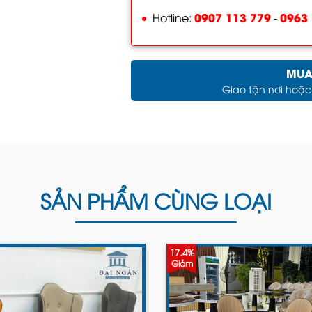
0907 113 779
0963 
Hotline:
-
MUA
Giao tận nơi hoặ
SẢN PHẨM CÙNG LOẠI
17.4%
Giảm