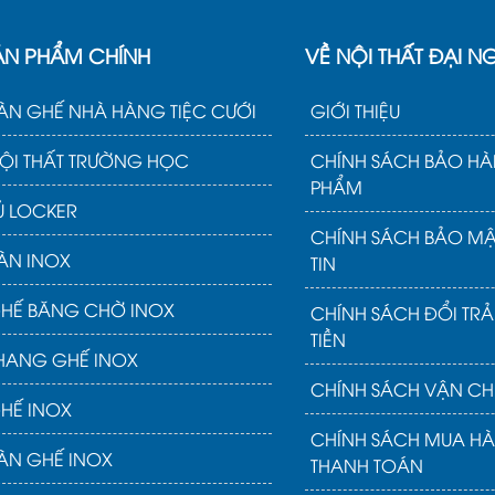
ẢN PHẨM CHÍNH
VỀ NỘI THẤT ĐẠI N
ÀN GHẾ NHÀ HÀNG TIỆC CƯỚI
GIỚI THIỆU
ỘI THẤT TRƯỜNG HỌC
CHÍNH SÁCH BẢO HÀ
PHẨM
Ủ LOCKER
CHÍNH SÁCH BẢO M
ÀN INOX
TIN
HẾ BĂNG CHỜ INOX
CHÍNH SÁCH ĐỔI TR
TIỀN
HANG GHẾ INOX
CHÍNH SÁCH VẬN CH
HẾ INOX
CHÍNH SÁCH MUA H
ÀN GHẾ INOX
THANH TOÁN