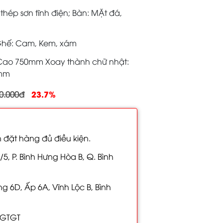
hép sơn tĩnh điện; Bàn: MẶt đá,
Ghế: Cam, Kem, xám
 Cao 750mm Xoay thành chữ nhật:
0mm
23.7%
0.000đ
 đặt hàng đủ điều kiện.
/5, P. Bình Hưng Hòa B, Q. Bình
 6D, Ấp 6A, Vĩnh Lộc B, Bình
 GTGT