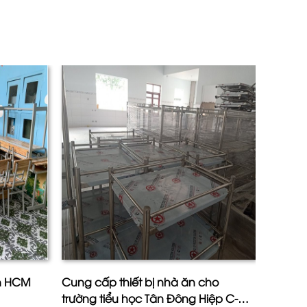
I
ân HCM
Cung cấp thiết bị nhà ăn cho
Công T
trường tiểu học Tân Đông Hiệp C-
Phú- Ấ