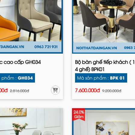
ic cao cấp GH034
Bộ bàn ghế tiếp khách ( 
4 ghế) BPK01
GH034
BPK 01
 phẩm :
Mã sản phẩm :
000đ
7.600.000đ
2.816.000đ
9.200.000đ
24.0%
Giảm