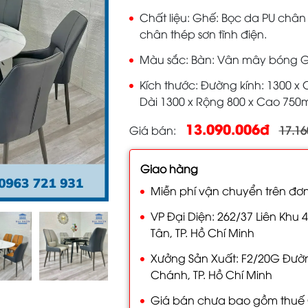
Chất liệu
Ghế: Bọc da PU chân t
chân thép sơn tĩnh điện.
Màu sắc
Bàn: Vân mây bóng 
Kích thước
Đường kính: 1300 x
Dài 1300 x Rộng 800 x Cao 75
13.090.006đ
Giá bán
17.16
Giao hàng
Miễn phí vận chuyển trên đơn
VP Đại Diện: 262/37 Liên Khu 4
Tân, TP. Hồ Chí Minh
Xưởng Sản Xuất: F2/20G Đường
Chánh, TP. Hồ Chí Minh
Giá bán chưa bao gồm thuế