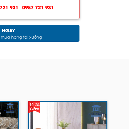
721 931
0987 721 931
-
 NGAY
c mua hàng tại xưởng
16.2%
Giảm