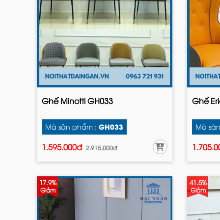
Ghế Minotti GH033
Ghế Er
GH033
Mã sản phẩm :
Mã sản
1.595.000đ
1.705.
2.915.000đ
17.9%
41.5%
Giảm
Giảm