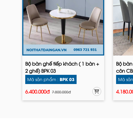
Bộ bàn ghế tiếp khách ( 1 bàn +
Bộ bàn
2 ghế) BPK 03
côn CB
BPK 03
Mã sản phẩm :
Mã sản
6.400.000đ
4.180.
7.800.000đ