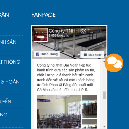
GÂN
FANPAGE
NH SẢN
ẬT THÔNG
Ả & HOÀN
UYỂN
ÀNG