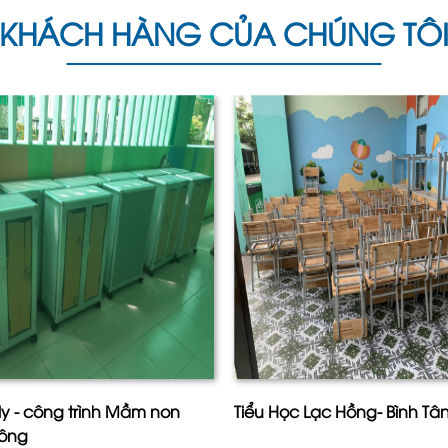
KHÁCH HÀNG CỦA CHÚNG TÔ
ly - công trình Mầm non
Tiểu Học Lạc Hồng- Bình T
đông