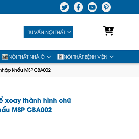
TƯ VẤN NỘI THẤT
NỘI THẤT NHÀ Ở
NỘI THẤT BỆNH VIỆN
O nhập khẩu MSP CBA002
hể xoay thành hình chữ
khẩu MSP CBA002