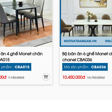
 ăn 4 ghế Monet chân
Bộ bàn ăn 6 ghế Monet 
A015
chanel CBA036
CBA015
CBA036
 phẩm :
Mã sản phẩm :
000đ
10.450.000đ
7.150.000đ
13.750.000đ