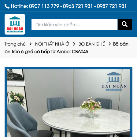
Hotline:
0907 113 779
-
0963 721 931
-
0987 721 931
Trang chủ
NỘI THẤT NHÀ Ở
BỘ BÀN GHẾ
Bộ bàn
ăn tròn 6 ghế có bếp từ Amber CBA045