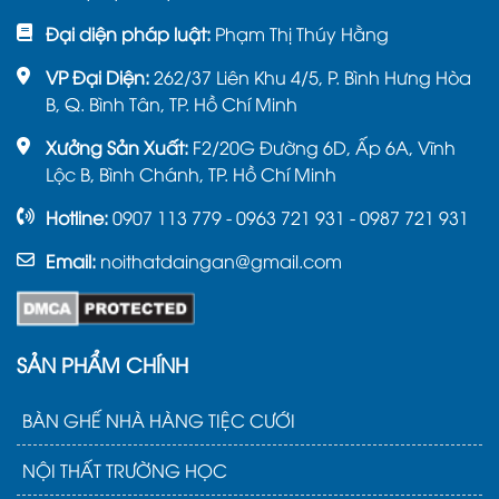
Đại diện pháp luật:
Phạm Thị Thúy Hằng
VP Đại Diện:
262/37 Liên Khu 4/5, P. Bình Hưng Hòa
B, Q. Bình Tân, TP. Hồ Chí Minh
Xưởng Sản Xuất:
F2/20G Đường 6D, Ấp 6A, Vĩnh
Lộc B, Bình Chánh, TP. Hồ Chí Minh
Hotline:
0907 113 779 - 0963 721 931 - 0987 721 931
Email:
noithatdaingan@gmail.com
SẢN PHẨM CHÍNH
BÀN GHẾ NHÀ HÀNG TIỆC CƯỚI
NỘI THẤT TRƯỜNG HỌC