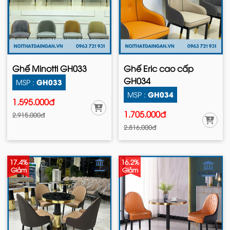
Ghế Minotti GH033
Ghế Eric cao cấp
GH034
GH033
MSP :
GH034
MSP :
1.595.000đ
1.705.000đ
2.915.000đ
2.816.000đ
17.4%
16.2%
Giảm
Giảm