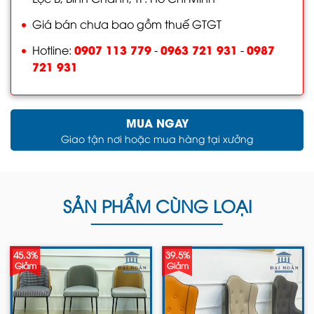
Giá bán chưa bao gồm thuế GTGT
0907 113 779
0963 721 931
0987
Hotline:
-
-
721 931
MUA NGAY
Giao tận nơi hoặc mua hàng tại xưởng
SẢN PHẨM CÙNG LOẠI
45.3%
39.5%
Giảm
Giảm