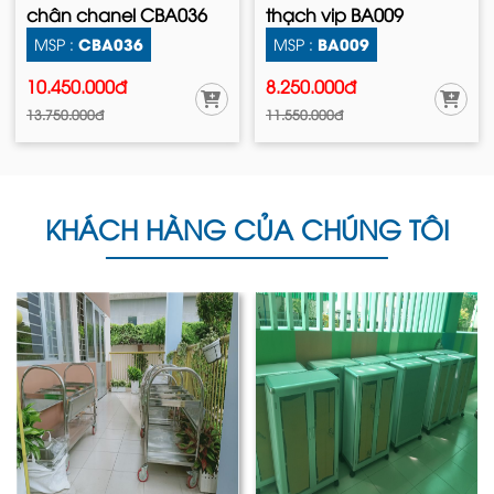
chân chanel CBA036
thạch vip BA009
CBA036
BA009
MSP :
MSP :
10.450.000đ
8.250.000đ
13.750.000đ
11.550.000đ
KHÁCH HÀNG CỦA CHÚNG TÔI