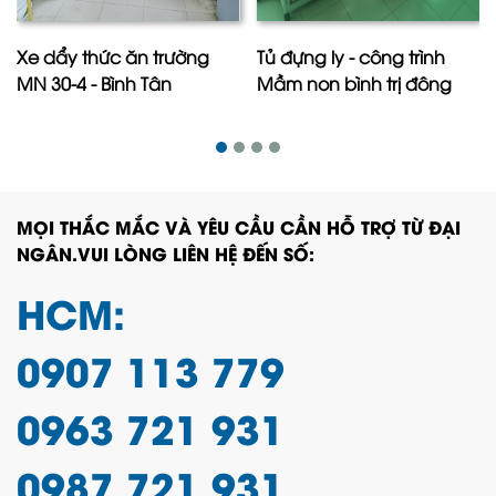
Xe dẩy thức ăn trường
Tủ đựng ly - công trình
MN 30-4 - Bình Tân
Mầm non bình trị đông
MỌI THẮC MẮC VÀ YÊU CẦU CẦN HỖ TRỢ TỪ ĐẠI
NGÂN.VUI LÒNG LIÊN HỆ ĐẾN SỐ:
HCM:
0907 113 779
0963 721 931
0987 721 931