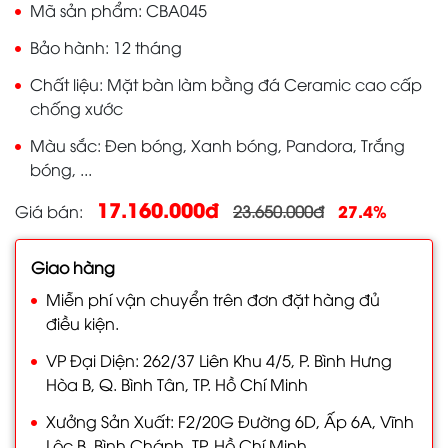
Mã sản phẩm
CBA045
Bảo hành
12 tháng
Chất liệu
Mặt bàn làm bằng đá Ceramic cao cấp
chống xước
Màu sắc
Đen bóng, Xanh bóng, Pandora, Trắng
bóng, ...
17.160.000đ
27.4%
Giá bán
23.650.000đ
Giao hàng
Miễn phí vận chuyển trên đơn đặt hàng đủ
điều kiện.
VP Đại Diện: 262/37 Liên Khu 4/5, P. Bình Hưng
Hòa B, Q. Bình Tân, TP. Hồ Chí Minh
Xưởng Sản Xuất: F2/20G Đường 6D, Ấp 6A, Vĩnh
Lộc B, Bình Chánh, TP. Hồ Chí Minh