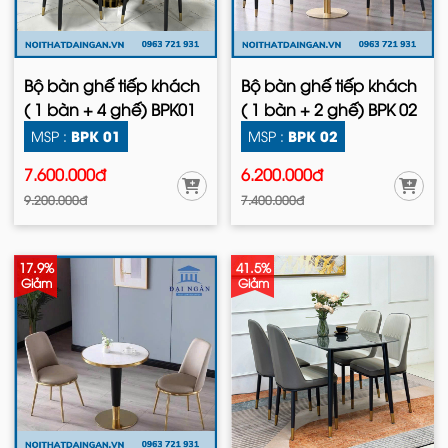
Bộ bàn ghế tiếp khách
Bộ bàn ghế tiếp khách
( 1 bàn + 4 ghế) BPK01
( 1 bàn + 2 ghế) BPK 02
BPK 01
BPK 02
MSP :
MSP :
7.600.000đ
6.200.000đ
9.200.000đ
7.400.000đ
17.9%
41.5%
Giảm
Giảm