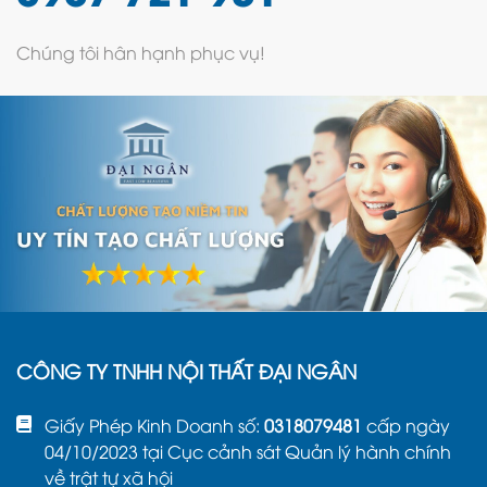
Chúng tôi hân hạnh phục vụ!
CÔNG TY TNHH NỘI THẤT ĐẠI NGÂN
Giấy Phép Kinh Doanh số:
0318079481
cấp ngày
04/10/2023 tại Cục cảnh sát Quản lý hành chính
về trật tự xã hội