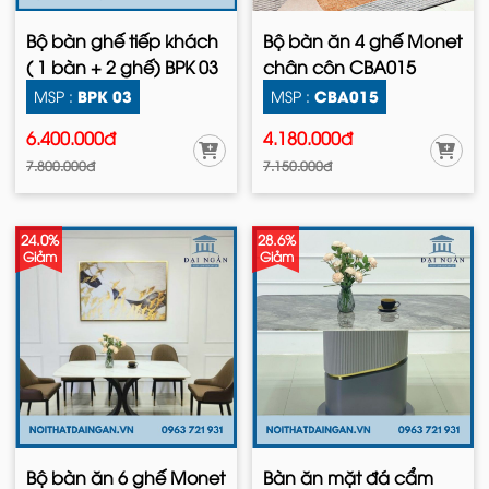
Bộ bàn ghế tiếp khách
Bộ bàn ăn 4 ghế Monet
( 1 bàn + 2 ghế) BPK 03
chân côn CBA015
BPK 03
CBA015
MSP :
MSP :
6.400.000đ
4.180.000đ
7.800.000đ
7.150.000đ
24.0%
28.6%
Giảm
Giảm
Bộ bàn ăn 6 ghế Monet
Bàn ăn mặt đá cẩm