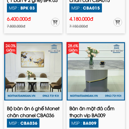
( 1 bàn + 2 ghế) BPK 03
chân côn CBA015
BPK 03
CBA015
MSP :
MSP :
6.400.000đ
4.180.000đ
7.800.000đ
7.150.000đ
24.0%
28.6%
Giảm
Giảm
Bộ bàn ăn 6 ghế Monet
Bàn ăn mặt đá cẩm
chân chanel CBA036
thạch vip BA009
CBA036
BA009
MSP :
MSP :