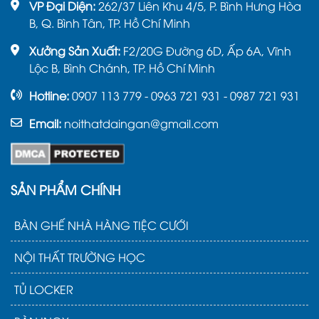
VP Đại Diện:
262/37 Liên Khu 4/5, P. Bình Hưng Hòa
B, Q. Bình Tân, TP. Hồ Chí Minh
Xưởng Sản Xuất:
F2/20G Đường 6D, Ấp 6A, Vĩnh
Lộc B, Bình Chánh, TP. Hồ Chí Minh
Hotline:
0907 113 779 - 0963 721 931 - 0987 721 931
Email:
noithatdaingan@gmail.com
SẢN PHẨM CHÍNH
BÀN GHẾ NHÀ HÀNG TIỆC CƯỚI
NỘI THẤT TRƯỜNG HỌC
TỦ LOCKER