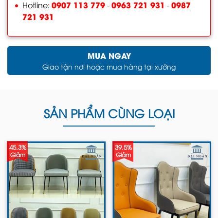
0907 113 779
0963 721 931
0987
Hotline:
-
-
721 931
MUA NGAY
Giao tận nơi hoặc mua hàng tại xưởng
SẢN PHẨM CÙNG LOẠI
45.3%
39.5%
Giảm
Giảm