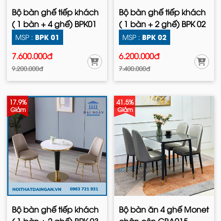
Bộ bàn ghế tiếp khách
Bộ bàn ghế tiếp khách
( 1 bàn + 4 ghế) BPK01
( 1 bàn + 2 ghế) BPK 02
BPK 01
BPK 02
MSP :
MSP :
7.600.000đ
6.200.000đ
9.200.000đ
7.400.000đ
17.9%
41.5%
Giảm
Giảm
Bộ bàn ghế tiếp khách
Bộ bàn ăn 4 ghế Monet