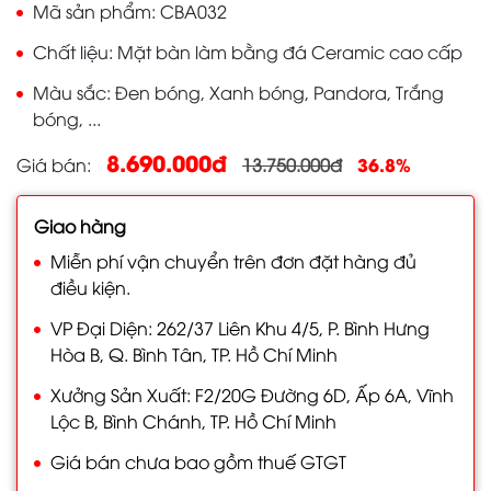
Mã sản phẩm
CBA032
Chất liệu
Mặt bàn làm bằng đá Ceramic cao cấp
Màu sắc
Đen bóng, Xanh bóng, Pandora, Trắng
bóng, ...
8.690.000đ
36.8%
Giá bán
13.750.000đ
Giao hàng
Miễn phí vận chuyển trên đơn đặt hàng đủ
điều kiện.
VP Đại Diện: 262/37 Liên Khu 4/5, P. Bình Hưng
Hòa B, Q. Bình Tân, TP. Hồ Chí Minh
Xưởng Sản Xuất: F2/20G Đường 6D, Ấp 6A, Vĩnh
Lộc B, Bình Chánh, TP. Hồ Chí Minh
Giá bán chưa bao gồm thuế GTGT