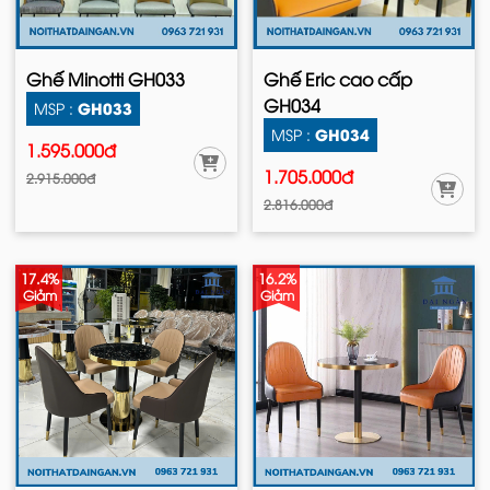
Ghế Minotti GH033
Ghế Eric cao cấp
GH034
GH033
MSP :
GH034
MSP :
1.595.000đ
1.705.000đ
2.915.000đ
2.816.000đ
17.4%
16.2%
Giảm
Giảm