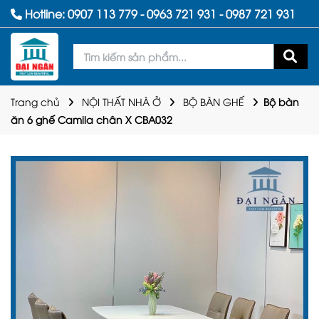
Hotline:
0907 113 779
-
0963 721 931
-
0987 721 931
Trang chủ
NỘI THẤT NHÀ Ở
BỘ BÀN GHẾ
Bộ bàn
ăn 6 ghế Camila chân X CBA032