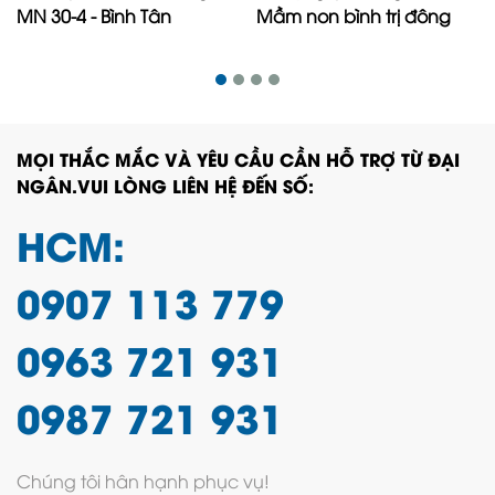
MN 30-4 - Bình Tân
Mầm non bình trị đông
MỌI THẮC MẮC VÀ YÊU CẦU CẦN HỖ TRỢ TỪ ĐẠI
NGÂN.VUI LÒNG LIÊN HỆ ĐẾN SỐ:
HCM:
0907 113 779
0963 721 931
0987 721 931
Chúng tôi hân hạnh phục vụ!