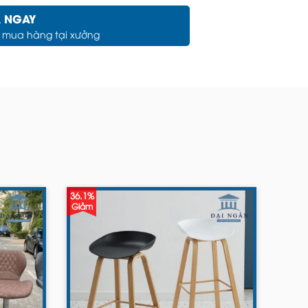
 NGAY
c mua hàng tại xưởng
36.1%
Giảm