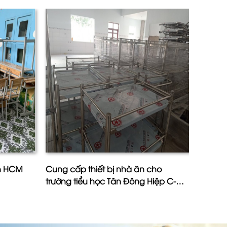
ân HCM
Cung cấp thiết bị nhà ăn cho
Công T
trường tiểu học Tân Đông Hiệp C-
Phú- Ấ
Tỉnh Bình Dương