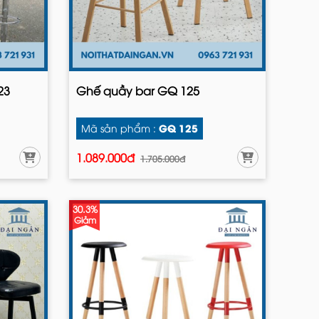
23
Ghế quầy bar GQ 125
GQ 125
Mã sản phẩm :
1.089.000đ
1.705.000đ
30.3%
Giảm