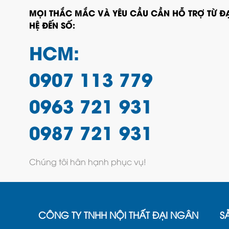
MỌI THẮC MẮC VÀ YÊU CẦU CẦN HỖ TRỢ TỪ ĐẠ
HỆ ĐẾN SỐ:
HCM:
0907 113 779
0963 721 931
0987 721 931
Chúng tôi hân hạnh phục vụ!
CÔNG TY TNHH NỘI THẤT ĐẠI NGÂN
S