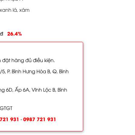
 xanh lá, xám
26.4%
0đ
 đặt hàng đủ điều kiện.
/5, P. Bình Hưng Hòa B, Q. Bình
 6D, Ấp 6A, Vĩnh Lộc B, Bình
 GTGT
721 931
0987 721 931
-