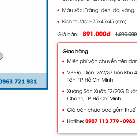
Màu sắc
Trắng, đen, đỏ, vàng,
Kích thước
H75x45x45 (cm)
891.000đ
Giá bán
1.210.00
Giao hàng
Miễn phí vận chuyển trên đơn
VP Đại Diện: 262/37 Liên Khu 4
Tân, TP. Hồ Chí Minh
Xưởng Sản Xuất: F2/20G Đường
Chánh, TP. Hồ Chí Minh
Giá bán chưa bao gồm thuế
0907 113 779
0963 
Hotline:
-