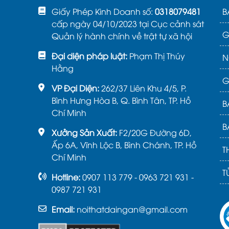
Giấy Phép Kinh Doanh số:
0318079481
B
cấp ngày 04/10/2023 tại Cục cảnh sát
G
Quản lý hành chính về trật tự xã hội
Đại diện pháp luật:
Phạm Thị Thúy
N
Hằng
G
VP Đại Diện:
262/37 Liên Khu 4/5, P.
Bình Hưng Hòa B, Q. Bình Tân, TP. Hồ
B
Chí Minh
B
Xưởng Sản Xuất:
F2/20G Đường 6D,
Ấp 6A, Vĩnh Lộc B, Bình Chánh, TP. Hồ
T
Chí Minh
T
Hotline:
0907 113 779 - 0963 721 931 -
0987 721 931
Email:
noithatdaingan@gmail.com