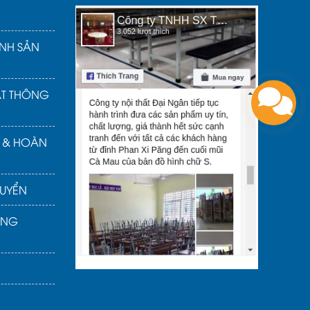
NH SẢN
ẬT THÔNG
Ả & HOÀN
UYỂN
ÀNG