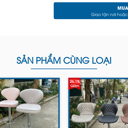
MUA
Giao tận nơi hoặ
SẢN PHẨM CÙNG LOẠI
26.1%
Giảm