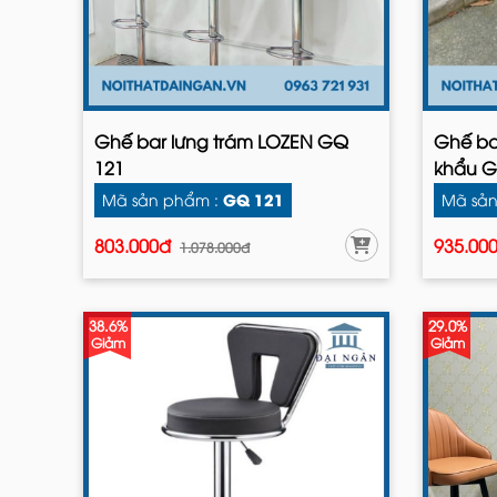
Ghế bar lưng trám LOZEN GQ
Ghế ba
121
khẩu G
GQ 121
Mã sản phẩm :
Mã sản
803.000đ
935.00
1.078.000đ
38.6%
29.0%
Giảm
Giảm