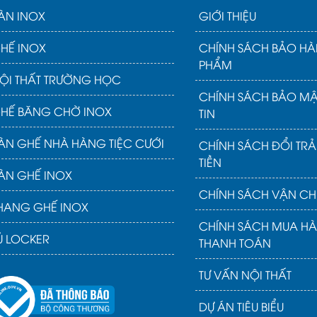
ÀN INOX
GIỚI THIỆU
HẾ INOX
CHÍNH SÁCH BẢO HÀ
PHẨM
ỘI THẤT TRƯỜNG HỌC
CHÍNH SÁCH BẢO M
HẾ BĂNG CHỜ INOX
TIN
ÀN GHẾ NHÀ HÀNG TIỆC CƯỚI
CHÍNH SÁCH ĐỔI TR
TIỀN
ÀN GHẾ INOX
CHÍNH SÁCH VẬN CH
HANG GHẾ INOX
CHÍNH SÁCH MUA H
Ủ LOCKER
THANH TOÁN
TƯ VẤN NỘI THẤT
DỰ ÁN TIÊU BIỂU