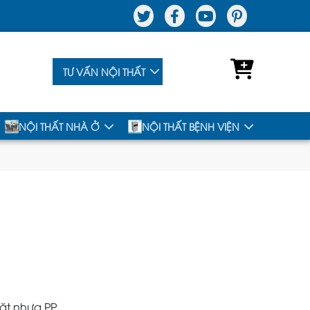
TƯ VẤN NỘI THẤT
NỘI THẤT NHÀ Ở
NỘI THẤT BỆNH VIỆN
ặt nhựa PP