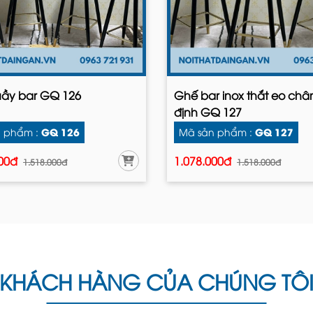
ầy bar GQ 126
Ghế bar inox thắt eo châ
định GQ 127
GQ 126
GQ 127
 phẩm :
Mã sản phẩm :
000đ
1.078.000đ
1.518.000đ
1.518.000đ
KHÁCH HÀNG CỦA CHÚNG TÔ