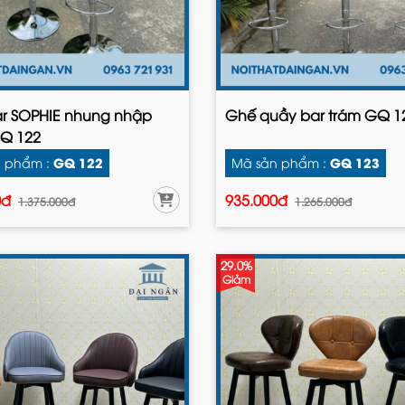
r SOPHIE nhung nhập
Ghế quầy bar trám GQ 1
Q 122
GQ 122
GQ 123
 phẩm :
Mã sản phẩm :
0đ
935.000đ
1.375.000đ
1.265.000đ
29.0%
Giảm