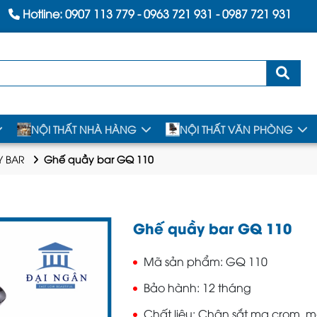
Hotline:
0907 113 779
-
0963 721 931
-
0987 721 931
NỘI THẤT NHÀ HÀNG
NỘI THẤT VĂN PHÒNG
Y BAR
Ghế quầy bar GQ 110
Ghế quầy bar GQ 110
Mã sản phẩm
GQ 110
Bảo hành
12 tháng
Chất liệu
Chân sắt mạ crom, m