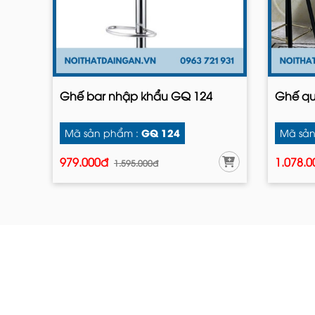
Ghế bar nhập khẩu GQ 124
Ghế qu
GQ 124
Mã sản phẩm :
Mã sản
979.000đ
1.078.
1.595.000đ