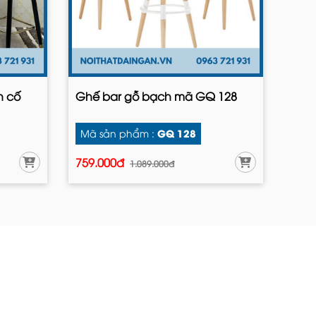
n cố
Ghế bar gỗ bạch mã GQ 128
GQ 128
Mã sản phẩm :
759.000đ
1.089.000đ
I