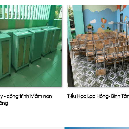
ly - công trình Mầm non
Tiểu Học Lạc Hồng- Bình T
đông