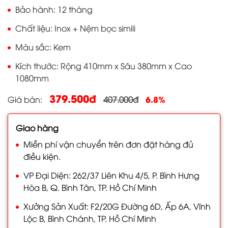
Bảo hành
12 tháng
Chất liệu
Inox + Nệm bọc simili
Màu sắc
Kem
Kích thước
Rộng 410mm x Sâu 380mm x Cao
1080mm
379.500đ
6.8%
Giá bán
407.000đ
Giao hàng
Miễn phí vận chuyển trên đơn đặt hàng đủ
điều kiện.
VP Đại Diện: 262/37 Liên Khu 4/5, P. Bình Hưng
Hòa B, Q. Bình Tân, TP. Hồ Chí Minh
Xưởng Sản Xuất: F2/20G Đường 6D, Ấp 6A, Vĩnh
Lộc B, Bình Chánh, TP. Hồ Chí Minh