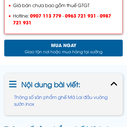
Giá bán chưa bao gồm thuế GTGT
0907 113 779
0963 721 931
0987
Hotline:
-
-
721 931
MUA NGAY
Giao tận nơi hoặc mua hàng tại xưởng
Nội dung bài viết:
Thông số sản phẩm ghế Mã Lai đầu vuông
sườn inox