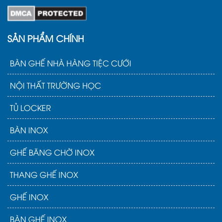
SẢN PHẨM CHÍNH
BÀN GHẾ NHÀ HÀNG TIỆC CƯỚI
NỘI THẤT TRƯỜNG HỌC
TỦ LOCKER
BÀN INOX
GHẾ BĂNG CHỜ INOX
THANG GHẾ INOX
GHẾ INOX
BÀN GHẾ INOX