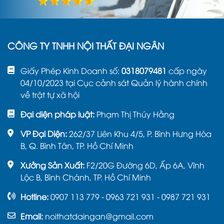
CÔNG TY TNHH NỘI THẤT ĐẠI NGÂN
Giấy Phép Kinh Doanh số:
0318079481
cấp ngày
04/10/2023 tại Cục cảnh sát Quản lý hành chính
về trật tự xã hội
Đại diện pháp luật:
Phạm Thị Thúy Hằng
VP Đại Diện:
262/37 Liên Khu 4/5, P. Bình Hưng Hòa
B, Q. Bình Tân, TP. Hồ Chí Minh
Xưởng Sản Xuất:
F2/20G Đường 6D, Ấp 6A, Vĩnh
Lộc B, Bình Chánh, TP. Hồ Chí Minh
Hotline:
0907 113 779 - 0963 721 931 - 0987 721 931
Email:
noithatdaingan@gmail.com