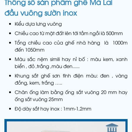
Thông số sản phẩm ghế Mã Lai
đầu vuông sườn inox
Kiểu dựa lưng vuông
Chiều cao từ mặt đất lên tới tầm ngồi là 500mm
Tổng chiều cao của ghế nhà hàng là 1000m
đến 1050mm
Màu sắc nệm simili hay nỉ bố : màu kem, xanh
biển , đỏ ,trắng ,màu đen......
Khung sắt ghế sơn tĩnh điện màu: đen , vàng
đồng, kem, trắng …..
Chân ống làm bằng ống sắt vuông 20 mm hay
ống sắt vuông 25mm
Độ dày sắt hay inox : 1mm-1,2mm