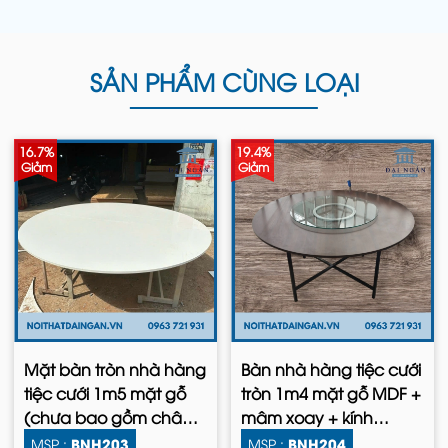
SẢN PHẨM CÙNG LOẠI
16.7%
19.4%
Giảm
Giảm
Mặt bàn tròn nhà hàng
Bàn nhà hàng tiệc cưới
tiệc cưới 1m5 mặt gỗ
tròn 1m4 mặt gỗ MDF +
(chưa bao gồm chân
mâm xoay + kính
bàn)
cường lực + chân sắt
BNH203
BNH204
MSP :
MSP :