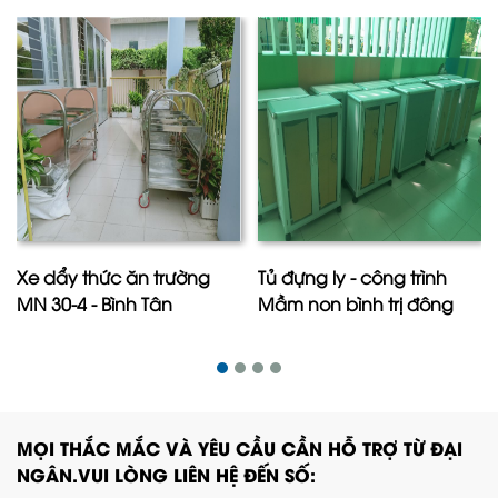
Xe dẩy thức ăn trường
Tủ đựng ly - công trình
MN 30-4 - Bình Tân
Mầm non bình trị đông
MỌI THẮC MẮC VÀ YÊU CẦU CẦN HỖ TRỢ TỪ ĐẠI
NGÂN.VUI LÒNG LIÊN HỆ ĐẾN SỐ: