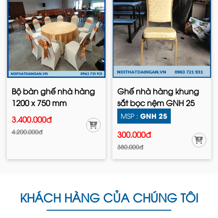
Bộ bàn ghế nhà hàng
Ghế nhà hàng khung
1200 x 750 mm
sắt bọc nệm GNH 25
GNH 25
MSP :
3.400.000đ
4.200.000đ
300.000đ
380.000đ
KHÁCH HÀNG CỦA CHÚNG TÔI