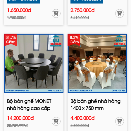
1.650.000đ
2.750.000đ
1.980.000đ
3.410.000đ
31.7%
8.3%
Giảm
Giảm
Bộ bàn ghế MONET
Bộ bàn ghế nhà hàng
nhà hàng cao cấp
1400 x 750 mm
14.200.000đ
4.400.000đ
20.789.997đ
4.800.000đ