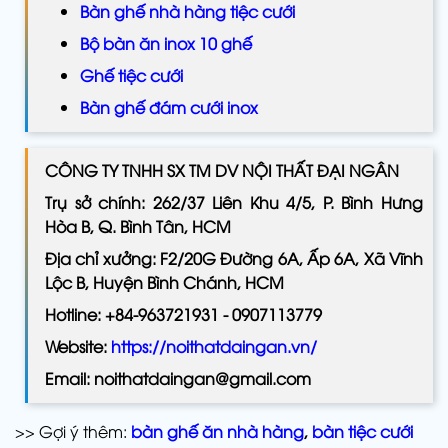
Bàn ghế nhà hàng tiệc cưới
Bộ bàn ăn inox 10 ghế
Ghế tiệc cưới
Bàn ghế đám cưới inox
CÔNG TY TNHH SX TM DV NỘI THẤT ĐẠI NGÂN
Trụ sở chính: 262/37 Liên Khu 4/5, P. Bình Hưng
Hòa B, Q. Bình Tân, HCM
Địa chỉ xưởng: F2/20G Đường 6A, Ấp 6A, Xã Vĩnh
Lộc B, Huyện Bình Chánh, HCM
Hotline: +84-963721931 - 0907113779
Website:
https://noithatdaingan.vn/
Email: noithatdaingan@gmail.com
>> Gợi ý thêm:
bàn ghế ăn nhà hàng
,
bàn tiệc cưới